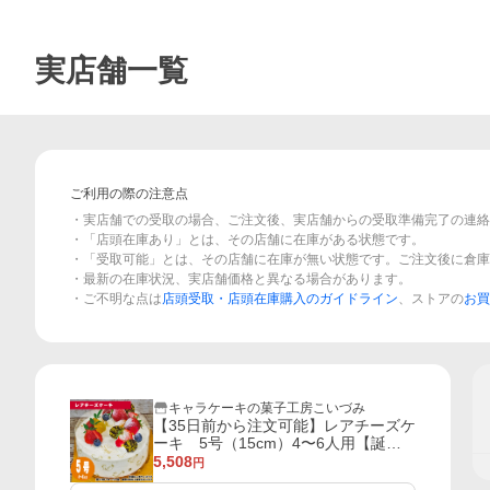
実店舗一覧
ご利用の際の注意点
・実店舗での受取の場合、ご注文後、実店舗からの受取準備完了の連絡
・「店頭在庫あり」とは、その店舗に在庫がある状態です。
・「受取可能」とは、その店舗に在庫が無い状態です。ご注文後に倉庫
・最新の在庫状況、実店舗価格と異なる場合があります。
・ご不明な点は
店頭受取・店頭在庫購入のガイドライン
、ストアの
お買
キャラケーキの菓子工房こいづみ
【35日前から注文可能】レアチーズケ
ーキ 5号（15cm）4〜6人用【誕生
日ケーキ・バースデー】【メッセージ
5,508
円
プレート＆ローソクつき】【店頭受取