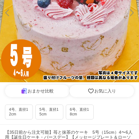
おまかせ比較
お気に入り
4号、直径1
5号、直径1
6号、直径1
2cm
5cm
8cm
【35日前から注文可能】苺と抹茶のケーキ 5号（15cm）4〜6人
用【誕生日ケーキ・バースデー】【メッセージプレート＆ローソ