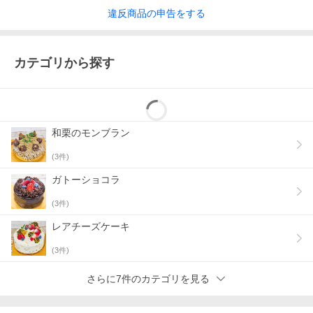
違反
商品の
申告をする
カテゴリから探す
和栗のモンブラン
(
3
件)
ガトーショコラ
(
3
件)
レアチーズケーキ
(
3
件)
さらに7件のカテゴリを見る