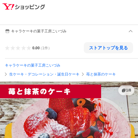
キャラケーキの菓子工房こいづみ
ストアトップを見る
0.00
（
1
件
）
キャラケーキの菓子工房こいづみ
生ケーキ・デコレーション・誕生日ケーキ
苺と抹茶のケーキ
1
/
8