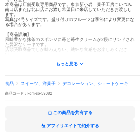
本商品は店舗受取専用商品です。東京新小岩 菓子工房こいづみ
南口店または北口店にお渡し希望日に来店していただきお渡しし
ます。
写真は4号サイズです。盛り付けのフルーツは季節により変更にな
る場合があります。
【商品詳細】
風味豊かな抹茶のスポンジに苺と苺生クリームが2段にサンドされ
た贅沢なケーキです。
店頭受取商品でしか味わえない、繊細な食感をお楽しみくださ
い。
もっと見る
メッセージプレート・キャンドルをサービスしています。
誕生日（バースデーケーキ）、出産祝、プレゼント、出産内祝
い、結婚内祝い、お返し、御祝、御年賀、成人祝い、バレンタイ
食品
スイーツ、洋菓子
デコレーション、ショートケーキ
ンデー、お節句（ひな祭り）、ホワイトデー、合格祝い、卒業祝
い、入学祝い、就職祝い、母の日、父の日、暑中見舞い、残暑見
商品
コード：
kdm-sp-59082
舞い、帰省土産、敬老の日、ハロウィン、七五三、バレンタイ
ン、快気祝い、還暦祝い、出産祝い、昇進祝い、退職祝い、引っ
越し祝い、新築祝い、開店祝い、結婚記念日、内祝い、引出物、
お見舞いにもどうぞ。
この商品を共有する
ケーキサイズ：5号 約15cm
【バリエーション】
アフィリエイトで紹介する