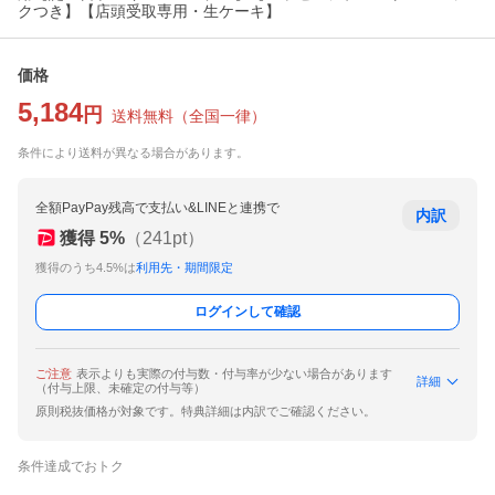
クつき】【店頭受取専用・生ケーキ】
価格
5,184
円
送料無料
（
全国一律
）
条件により送料が異なる場合があります。
全額PayPay残高で支払い&LINEと連携で
内訳
獲得
5
%
（
241
pt）
獲得のうち4.5%は
利用先・期間限定
ログインして確認
ご注意
表示よりも実際の付与数・付与率が少ない場合があります
詳細
（付与上限、未確定の付与等）
原則税抜価格が対象です。特典詳細は内訳でご確認ください。
条件達成でおトク