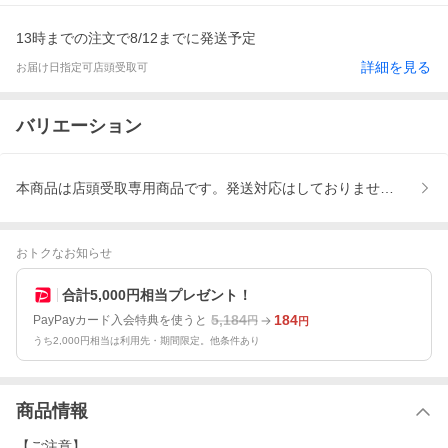
13時までの注文で8/12までに発送予定
詳細を見る
お届け日指定可
店頭受取可
バリエーション
本商品は店頭受取専用商品です。発送対応はしておりません、商品受
おトクなお知らせ
合計5,000円相当プレゼント！
5,184
184
PayPayカード入会特典を使うと
円
円
うち2,000円相当は利用先・期間限定。他条件あり
商品情報
【ご注意】