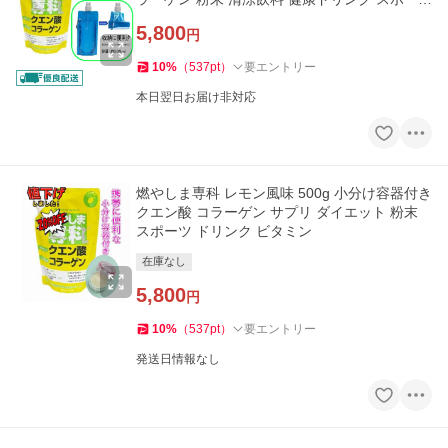
ドリンク 送料無料
5,800
円
10
%
（
537
pt
）
要エントリー
本日翌日お届け非対応
燃やしま専科 レモン風味 500g 小分け容器付き
クエン酸 コラーゲン サプリ ダイエット 粉末
スポーツ ドリンク ビタミン
在庫なし
5,800
円
10
%
（
537
pt
）
要エントリー
発送日情報なし