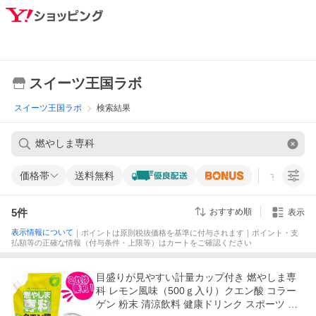
スイーツ王国ラボ
スイーツ王国ラボ
検索結果
価格帯
送料無料
すべての条
5
件
おすすめ順
表示
表示情報について
｜ポイントは原則税抜価格を基準に付与されます｜ポイント・支
払額等の正確な情報（付与条件・上限等）はカートをご確認ください
目盛りが見やすい計量カップ付き 燃やしま専
科 レモン風味（500ｇ入り）クエン酸 コラー
ゲン 粉末 清涼飲料 健康ドリンク スポーツ ド