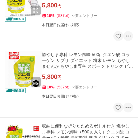
リンク 送料無料 パウチ
5,800
円
10
%
（
537
pt
）
要エントリー
本日翌日お届け非対応
燃やしま専科 レモン風味 500g クエン酸 コラ
ーゲン サプリ ダイエット 粉末 レモン もやし
ませんか もやしま専科 スポーツ ドリンク ビタ
ミン 送料無料
5,800
円
10
%
（
537
pt
）
要エントリー
本日翌日お届け非対応
収納に便利な折りたためるボトル付き 燃やし
ま専科 レモン風味（500ｇ入り）クエン酸 コ
ラーゲン 粉末 清涼飲料 健康ドリンク スポーツ