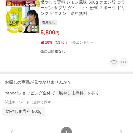
燃やしま専科 レモン風味 500g クエン酸 コラ
ーゲン サプリ ダイエット 粉末 スポーツ ドリ
ンク ビタミン 送料無料
在庫なし
5,800
円
10
%
（
537
pt
）
要エントリー
発送日情報なし
お探しの商品が見つかりませんか？
Yahoo!ショッピング全体で
燃やしま専科
を探す
関連キーワード（全体で探す）
燃やしま専科 500g
1