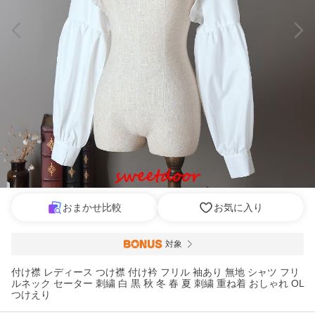
おまかせ比較
お気に入り
対象
付け襟 レディース つけ襟 付け衿 フリル 袖あり 無地 シャツ フリ
ルネック セーター 刺繍 白 黒 秋 冬 春 夏 刺繍 重ね着 おしゃれ OL
つけえり