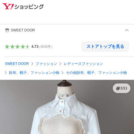
SWEET DOOR
ストアトップを見る
4.73
（
816
件
）
SWEET DOOR
ファッション
レディースファッション
財布、帽子、ファッション小物
その他財布、帽子、ファッション小物
1
/
11