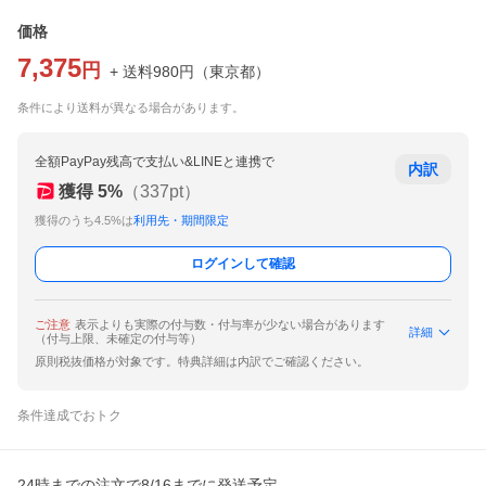
価格
7,375
円
+ 送料
980
円
（
東京都
）
条件により送料が異なる場合があります。
全額PayPay残高で支払い&LINEと連携で
内訳
獲得
5
%
（
337
pt）
獲得のうち4.5%は
利用先・期間限定
ログインして確認
ご注意
表示よりも実際の付与数・付与率が少ない場合があります
詳細
（付与上限、未確定の付与等）
原則税抜価格が対象です。特典詳細は内訳でご確認ください。
条件達成でおトク
24時までの注文で8/16までに発送予定