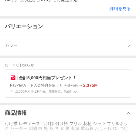
詳細を見る
バリエーション
カラー
おトクなお知らせ
合計5,000円相当プレゼント！
7,375
2,375
PayPayカード入会特典を使うと
円
円
うち2,000円相当は利用先・期間限定。他条件あり
商品情報
付け襟 レディース つけ襟 付け衿 フリル 花柄 シャツ フリルネッ
ク セーター 刺繍 白 黒 秋 冬 春 夏 刺繍 重ね着 おしゃれ OL つけ
えり