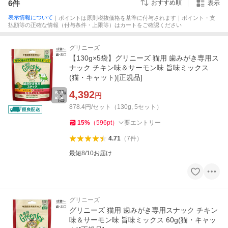
6
件
おすすめ順
表示
表示情報について
｜ポイントは原則税抜価格を基準に付与されます｜ポイント・支
払額等の正確な情報（付与条件・上限等）はカートをご確認ください
グリニーズ
【130g×5袋】グリニーズ 猫用 歯みがき専用ス
ナック チキン味＆サーモン味 旨味ミックス
(猫・キャット)[正規品]
4,392
円
878.4円/セット（130g, 5セット）
15
%
（
596
pt
）
要エントリー
4.71
（
7
件
）
最短8/10お届け
グリニーズ
グリニーズ 猫用 歯みがき専用スナック チキン
味＆サーモン味 旨味ミックス 60g(猫・キャッ