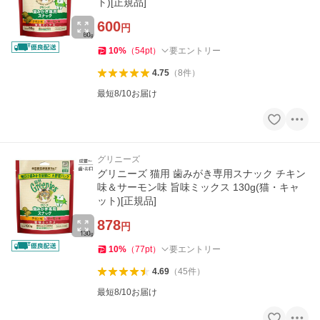
ト)[正規品]
600
円
10
%
（
54
pt
）
要エントリー
4.75
（
8
件
）
最短8/10お届け
グリニーズ
グリニーズ 猫用 歯みがき専用スナック チキン
味＆サーモン味 旨味ミックス 130g(猫・キャ
ット)[正規品]
878
円
10
%
（
77
pt
）
要エントリー
4.69
（
45
件
）
最短8/10お届け