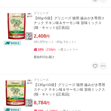
グリニーズ
【60g×5袋】グリニーズ 猫用 歯みがき専用ス
ナック チキン味＆サーモン味 旨味ミックス
(猫・キャット)[正規品]
2,408
円
481.6円/セット（60g, 5セット）
10
%
（
218
pt
）
要エントリー
最短8/10お届け
グリニーズ
【130g×10袋】グリニーズ 猫用 歯みがき専用
スナック チキン味＆サーモン味 旨味ミックス
(猫・キャット)[正規品]
8,784
円