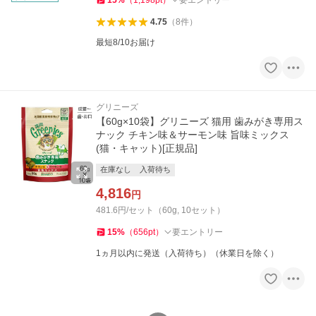
15
%
（
1,198
pt
）
要エントリー
4.75
（
8
件
）
最短8/10お届け
グリニーズ
【60g×10袋】グリニーズ 猫用 歯みがき専用ス
ナック チキン味＆サーモン味 旨味ミックス
(猫・キャット)[正規品]
在庫なし
入荷待ち
4,816
円
481.6円/セット（60g, 10セット）
15
%
（
656
pt
）
要エントリー
1ヵ月以内に発送（入荷待ち）（休業日を除く）