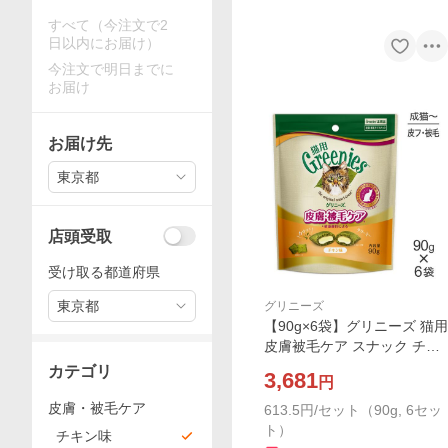
すべて（今注文で2
日以内にお届け）
今注文で明日までに
お届け
お届け先
東京都
店頭受取
受け取る都道府県
東京都
グリニーズ
【90g×6袋】グリニーズ 猫用
皮膚被毛ケア スナック チキ
ン味 (猫・キャット)[正規品]
カテゴリ
3,681
円
皮膚・被毛ケア
613.5円/セット（90g, 6セッ
ト）
チキン味