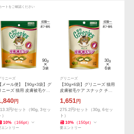
カートをご確認ください
グリニーズ
グリニーズ
【メール便】【90g×3袋】グ
【30g×6袋】グリニーズ 猫用
リニーズ 猫用 皮膚被毛ケア
皮膚被毛ケア スナック チキ
スナック チキン味 (猫・キャ
ン味 (猫・キャット)[正規品]
1,840
1,651
円
円
ット)[正規品]
613.3円/セット（90g, 3セッ
275.2円/セット（30g, 6セッ
ト）
ト）
10
%
（
166
pt
）
10
%
（
150
pt
）
要エントリー
要エントリー