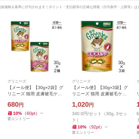
税抜価格を基準に付与されます｜ポイント・支払額等の正確な情報（付与条件・上限等）は
グリニーズ
グリニーズ
【メール便】【30g×2袋】グ
【メール便】【30g×3袋】グ
リニーズ 猫用 皮膚被毛ケア
リニーズ 猫用 皮膚被毛ケア
スナック全2種類お試しセッ
スナック チキン味 (猫・キャ
680
1,020
円
円
ト(猫・キャット)[正規品]
ット)[正規品]
10
%
（
60
pt
）
340.0円/セット（30g, 3セッ
要エントリー
ト）
10
%
（
92
pt
）
要エントリー