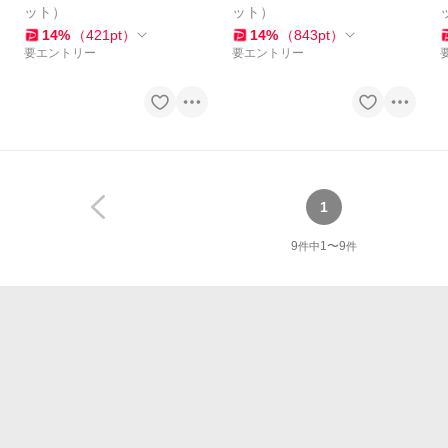
ット）
ット）
14
%
（
421
pt
）
14
%
（
843
pt
）
要エントリー
要エントリー
1
9
1
〜
9
件中
件