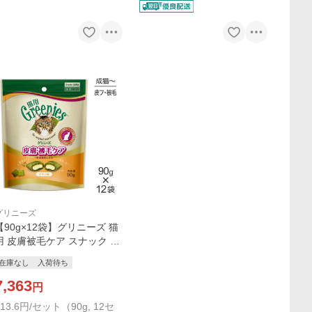
グリニーズ
【90g×12袋】グリニーズ 猫
用 皮膚被毛ケア スナック チ
キン味 (猫・キャット)[正規
在庫なし
入荷待ち
品]
7,363
円
613.6円/セット（90g, 12セ