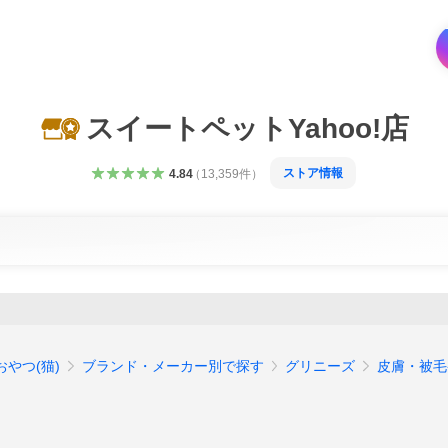
スイートペットYahoo!店
ストア情報
4.84
（
13,359
件
）
おやつ(猫)
ブランド・メーカー別で探す
グリニーズ
皮膚・被毛