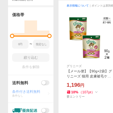
表示情報について
｜ポイントは原則
価格帯
〜
絞り込む
グリニーズ
条件を解除
【メール便】【90g×2袋】グ
リニーズ 猫用 皮膚被毛ケア
スナック全2種類お試しセッ
送料無料
1,196
円
ト(猫・キャット)[正規品]
条件付き送料無料
10
%
（
107
pt
）
条件なし
要エントリー