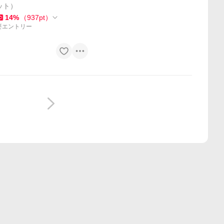
ット）
14
%
（
937
pt
）
要エントリー