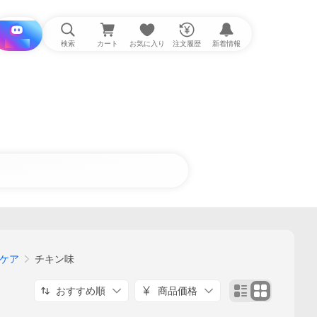
i と探す
検索
カート
お気に入り
注文履歴
新着情報
ケア
チキン味
おすすめ順
商品価格