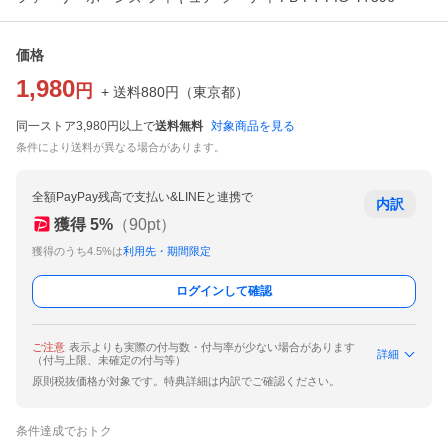
価格
1,980
円
+ 送料
880
円
（
東京都
）
同一ストア3,980円以上で
送料無料
対象商品を見る
条件により送料が異なる場合があります。
全額PayPay残高で支払い&LINEと連携で
内訳
獲得
5
%
（
90
pt）
獲得のうち4.5%は
利用先・期間限定
ログインして確認
ご注意
表示よりも実際の付与数・付与率が少ない場合があります
詳細
（付与上限、未確定の付与等）
原則税抜価格が対象です。特典詳細は内訳でご確認ください。
条件達成でおトク