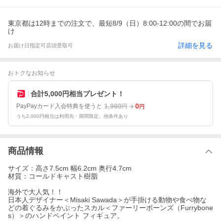
東京都は12時までの注文で、最短8/9（日）8:00-12:00の間でお届
け
詳細を見る
お届け日指定可
店頭受取可
おトクなお知らせ
合計5,000円相当プレゼント！
1,980
0
PayPayカード入会特典を使うと
円
円
うち2,000円相当は利用先・期間限定。他条件あり
商品情報
サイズ：高さ7.5cm 幅6.2cm 奥行4.7cm
材質：コールドキャスト樹脂
海外で大人気！！
日本人デザイナー＜Misaki Sawada＞が手掛ける動物や食べ物な
どの着ぐるみをかぶったスカル＜ファーリーボーンズ（Furrybone
s）＞のハンドペイント フィギュア。