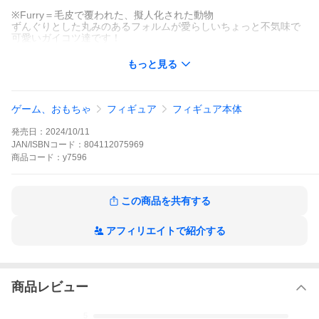
※Furry＝毛皮で覆われた、擬人化された動物
ずんぐりとした丸みのあるフォルムが愛らしいちょっと不気味で
可愛いガイコツ達です！
もっと見る
ゲーム、おもちゃ
フィギュア
フィギュア本体
発売日：
2024/10/11
JAN/ISBNコード：
804112075969
商品
コード：
y7596
この商品を共有する
アフィリエイトで紹介する
商品レビュー
5