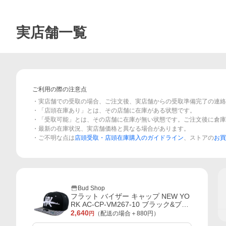
実店舗一覧
ご利用の際の注意点
・実店舗での受取の場合、ご注文後、実店舗からの受取準備完了の連絡
・「店頭在庫あり」とは、その店舗に在庫がある状態です。
・「受取可能」とは、その店舗に在庫が無い状態です。ご注文後に倉庫
・最新の在庫状況、実店舗価格と異なる場合があります。
・ご不明な点は
店頭受取・店頭在庫購入のガイドライン
、ストアの
お買
Bud Shop
フラット バイザー キャップ NEW YO
RK AC-CP-VM267-10 ブラック&ブラ
ック バンダナ
2,640
（配送の場合＋
880
円）
円