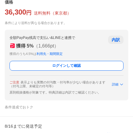
価格
36,300
円
送料無料
（
東京都
）
条件により送料が異なる場合があります。
全額PayPay残高で支払い&LINEと連携で
内訳
獲得
5
%
（
1,666
pt）
獲得のうち4.5%は
利用先・期間限定
ログインして確認
ご注意
表示よりも実際の付与数・付与率が少ない場合があります
詳細
（付与上限、未確定の付与等）
原則税抜価格が対象です。特典詳細は内訳でご確認ください。
条件達成でおトク
8/16までに発送予定