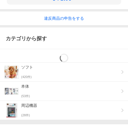
違反
商品の
申告をする
カテゴリから探す
ソフト
(
420
件)
本体
(
53
件)
周辺機器
(
28
件)