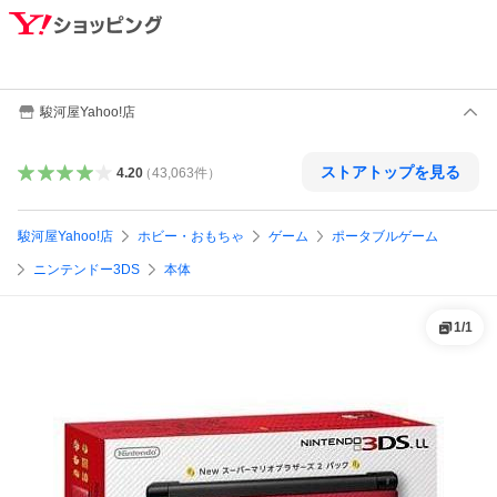
駿河屋Yahoo!店
ストアトップを見る
4.20
（
43,063
件
）
駿河屋Yahoo!店
ホビー・おもちゃ
ゲーム
ポータブルゲーム
ニンテンドー3DS
本体
1
/
1