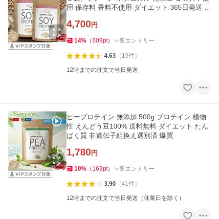
用 保存料 香料不使用 ダイエット 365日発送 爆
買
4,700
円
14
%
（
609
pt
）
要エントリー
4.63
（
19
件
）
12時までの注文で当日発送
ピープロテイン 無添加 500g プロテイン 植物
性 えんどう豆100% 送料無料 ダイエット たん
ぱく質 非遺伝子組換え選別済 爆買
1,780
円
10
%
（
163
pt
）
要エントリー
3.90
（
41
件
）
12時までの注文で当日発送（休業日を除く）