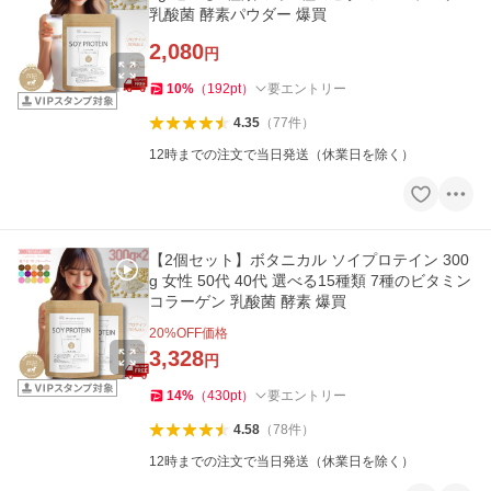
乳酸菌 酵素パウダー 爆買
2,080
円
10
%
（
192
pt
）
要エントリー
4.35
（
77
件
）
12時までの注文で当日発送（休業日を除く）
【2個セット】ボタニカル ソイプロテイン 300
g 女性 50代 40代 選べる15種類 7種のビタミン
コラーゲン 乳酸菌 酵素 爆買
20
%OFF価格
3,328
円
14
%
（
430
pt
）
要エントリー
4.58
（
78
件
）
12時までの注文で当日発送（休業日を除く）