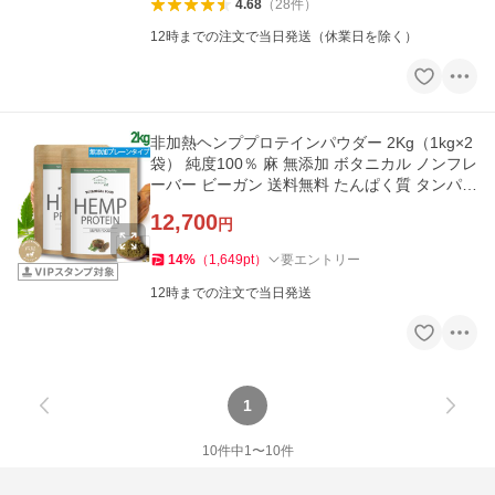
4.68
（
28
件
）
12時までの注文で当日発送（休業日を除く）
非加熱ヘンププロテインパウダー 2Kg（1kg×2
袋） 純度100％ 麻 無添加 ボタニカル ノンフレ
ーバー ビーガン 送料無料 たんぱく質 タンパク
質 爆買
12,700
円
14
%
（
1,649
pt
）
要エントリー
12時までの注文で当日発送
1
10
件中
1
〜
10
件