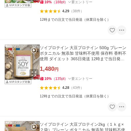
10
%
（
188
pt
）
要エントリー
4.29
（
38
件
）
12時までの注文で当日発送（休業日を除く）
ソイプロテイン 大豆プロテイン 500g プレーン
ボタニカル 無添加 甘味料不使用 保存料 香料不
使用 ダイエット 365日発送 12時まで当日発送
爆買
1,480
円
10
%
（
135
pt
）
要エントリー
4.28
（
43
件
）
12時までの注文で当日発送（休業日を除く）
ソイプロテイン 大豆プロテイン2kg（１ｋｇ×
２袋）プレーン ボタニカル 無添加 甘味料不使