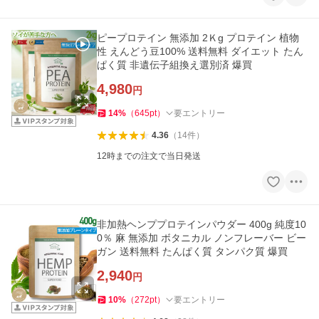
ピープロテイン 無添加 2Ｋg プロテイン 植物
性 えんどう豆100% 送料無料 ダイエット たん
ぱく質 非遺伝子組換え選別済 爆買
4,980
円
14
%
（
645
pt
）
要エントリー
4.36
（
14
件
）
12時までの注文で当日発送
非加熱ヘンププロテインパウダー 400g 純度10
0％ 麻 無添加 ボタニカル ノンフレーバー ビー
ガン 送料無料 たんぱく質 タンパク質 爆買
2,940
円
10
%
（
272
pt
）
要エントリー