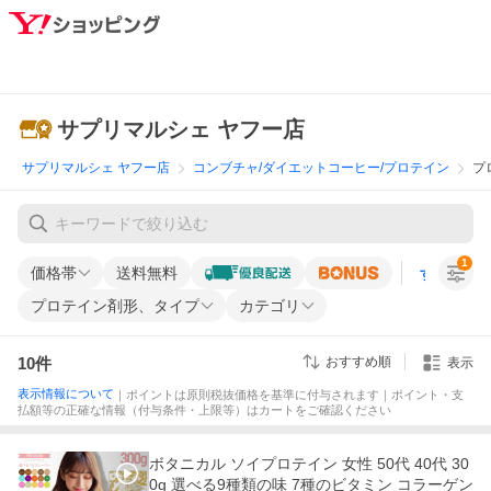
サプリマルシェ ヤフー店
サプリマルシェ ヤフー店
コンブチャ/ダイエットコーヒー/プロテイン
プ
1
価格帯
送料無料
すべての条
プロテイン剤形、タイプ
カテゴリ
10
件
おすすめ順
表示
表示情報について
｜ポイントは原則税抜価格を基準に付与されます｜ポイント・支
払額等の正確な情報（付与条件・上限等）はカートをご確認ください
ボタニカル ソイプロテイン 女性 50代 40代 30
0g 選べる9種類の味 7種のビタミン コラーゲン