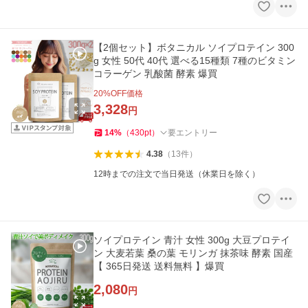
【2個セット】ボタニカル ソイプロテイン 300
g 女性 50代 40代 選べる15種類 7種のビタミン
コラーゲン 乳酸菌 酵素 爆買
20
%OFF価格
3,328
円
14
%
（
430
pt
）
要エントリー
4.38
（
13
件
）
12時までの注文で当日発送（休業日を除く）
ソイプロテイン 青汁 女性 300g 大豆プロテイ
ン 大麦若葉 桑の葉 モリンガ 抹茶味 酵素 国産
【 365日発送 送料無料 】爆買
2,080
円