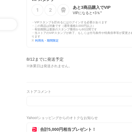
あと
3
商品購入でVIP
VIPになると+
3
％
※
・VIPスタンプを貯めるにはログインする必要があります
・この商品は対象です（通常価格3,000円以上）
・有効期限は最新のスタンプ獲得から60日間です
・当ストアのVIPスタンプが終了、もしくは付与条件や特典倍率等が変更さ
ります
※
利用先・期間限定
8/12までに発送予定
※休業日は発送されません。
ストアコメント
Yahoo!ショッピングからのオトクなお知らせ
合計5,000円相当プレゼント！