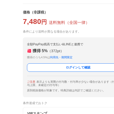
価格
（非課税）
7,480
円
送料無料
（
全国一律
）
条件により送料が異なる場合があります。
全額PayPay残高で支払い&LINEと連携で
獲得
5
%
（
372
pt）
獲得のうち4.5%は
利用先・期間限定
ログインして確認
ご注意
表示よりも実際の付与数・付与率が少ない場合があります（
与上限、未確定の付与等）
原則税抜価格が対象です。特典詳細は内訳でご確認ください。
条件達成でおトク
VIPスタンプ