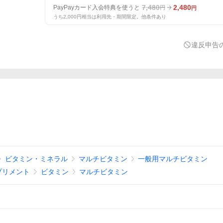
7,480
2,480
PayPayカード入会特典を使うと
円
円
うち2,000円相当は利用先・期間限定。他条件あり
違反申告
ビタミン・ミネラル
マルチビタミン
一般用マルチビタミン
プリメント
ビタミン
マルチビタミン