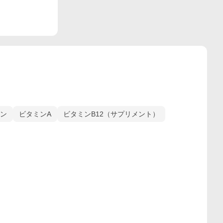
ン
ビタミンA
ビタミンB12（サプリメント）