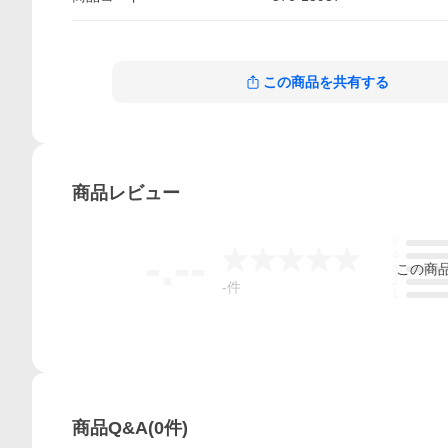
この商品を共有する
商品
レビュー
5
-.--
4
この
商
3
2
-
件
1
商品Q&A
(
0
件)