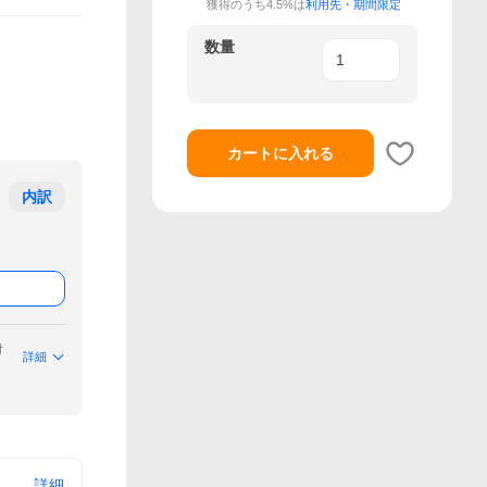
獲得のうち4.5%は
利用先・期間限定
数量
カートに入れる
内訳
付
詳細
詳細