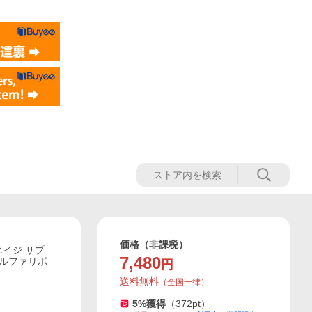
価格（非課税）
エイジ サプ
7,480
アルファリポ
円
送料無料
（
全国一律
）
5
%獲得
（
372
pt）