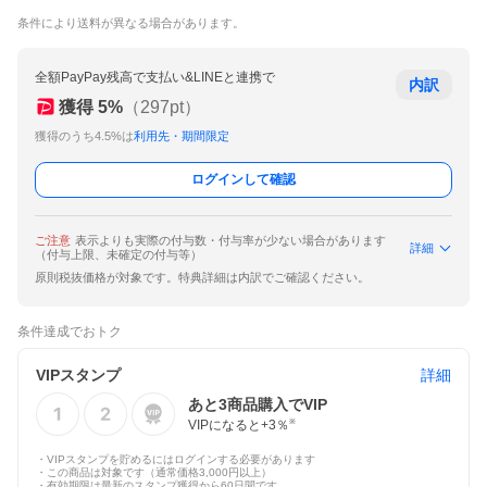
条件により送料が異なる場合があります。
全額PayPay残高で支払い&LINEと連携で
内訳
獲得
5
%
（
297
pt）
獲得のうち4.5%は
利用先・期間限定
ログインして確認
ご注意
表示よりも実際の付与数・付与率が少ない場合があります
詳細
（付与上限、未確定の付与等）
原則税抜価格が対象です。特典詳細は内訳でご確認ください。
条件達成でおトク
VIPスタンプ
詳細
あと
3
商品購入でVIP
VIPになると+
3
％
※
・VIPスタンプを貯めるにはログインする必要があります
・この商品は対象です（通常価格3,000円以上）
・有効期限は最新のスタンプ獲得から60日間です