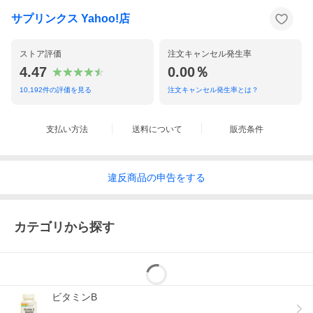
成分表示
サプリンクス Yahoo!店
（3粒あたり）
◆ビタミンC（アスコルビン酸） 1500mg
◆亜鉛（アミノ酸キレート） 15mg
ストア評価
注文キャンセル発生率
◆ホスファチジルコリン（ヒマワリレシチン由来） 450mg
◆アルファリポ酸 100mg
4.47
0.00％
◆シトラス バイオフラボノイド コンプレックス 50mg
・グレープフルーツ パウダー（果実）
10,192
件の評価を見る
注文キャンセル発生率とは？
・レモン果皮パウダー
・オレンジ果実パウダー
◆無水ケルセチン 50mg
支払い方法
送料について
販売条件
◆ローズヒップ果実エキス 50mg
◆エルダーベリー果実パウダー 50mg
（その他成分）
◆メチルセルロースカプセル
違反
商品の
申告をする
※2019年8月現在
・生産国：アメリカ製
カテゴリから探す
・商品区分：食品
ビタミンB
サプリメントは健康補助食品であり、いかなる病気の診断・治
療・予防目的には意図されておりません。