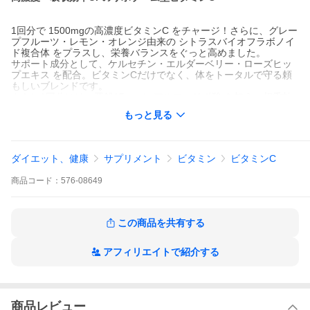
1回分で 1500mgの高濃度ビタミンC をチャージ！さらに、グレー
プフルーツ・レモン・オレンジ由来の シトラスバイオフラボノイ
ド複合体 をプラスし、栄養バランスをぐっと高めました。
サポート成分として、ケルセチン・エルダーベリー・ローズヒッ
プエキス を配合。ビタミンCだけでなく、体をトータルで守る頼
もしいブレンドです。
さらに1回分には、亜鉛15mg と アルファリポ酸 を加え、相乗効
果でビタミンCの働きをパワーアップ。
もっと見る
遺伝子組み換えでないヒマワリ由来の リポゾーム技術を採用し、
吸収効率も追求。
ビーガン対応、Non-GMO、乳・グルテン・大豆フリーで安心して
お召し上がりいただけます。
ダイエット、健康
サプリメント
ビタミン
ビタミンC
アメリカ国内のcGMP認定工場 にて、世界中の厳選原料を使用し
て製造。品質と純度へのこだわりを徹底しています。
商品
コード：
576-08649
1本で約2か月分。毎日の健康習慣にプラスして、内側からしっか
りサポートしましょう！
この商品を共有する
アフィリエイトで紹介する
発売元
CODEAGE（コードエイジ社）
内容量 / 形状 / サイズ
商品レビュー