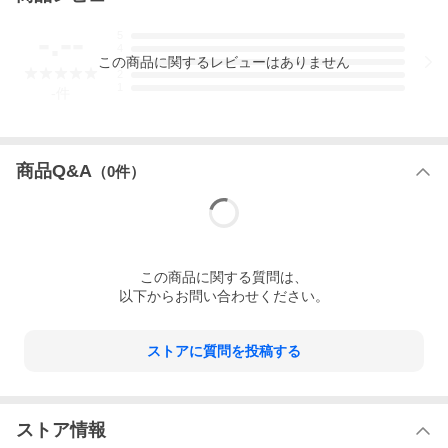
180粒（60日分） /
※イラストはイメージで実際のものと色や形は異なります。
-.--
5
摂取目安・使用方法
4
この
商品
に関するレビューはありません
・栄養補助食品として1日3粒を目安にお召し上がりください。
3
2
・食品ですのでどのように召し上がっても結構ですが、240mlの
1
-
件
お水やお好みのお飲み物と一緒のご摂取をおすすめします。
・食後でも空腹時でもご摂取いただけます。
※英文ラベル日本語訳
注意事項
●摂取目安はお守りください。
商品Q&A
（
0
件）
●成分表示に表記されている成分にアレルギーがあったり敏感な
方はご注意ください。
●次に該当する方はご摂取前に医師にご相談ください。
・妊娠・授乳中
・医師による治療・投薬を受けている
●18歳以上を対象とした商品です。
この
商品
に関する質問は、
※非遺伝子組換え（Non-GMO）
※ページ下部に記載の「サプリメント等についてのご注意」も必
以下からお問い合わせください。
ずご確認ください。
アレルギー情報
ストアに質問を投稿する
大豆、乳製品、グルテンは含まれておりません。
特記事項
-
構造機能表示
ストア情報
-