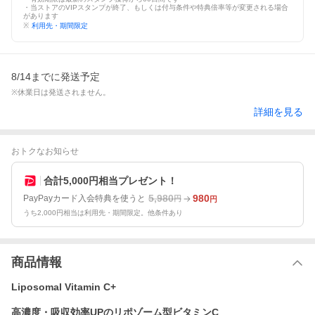
・当ストアのVIPスタンプが終了、もしくは付与条件や特典倍率等が変更される場合
があります
※
利用先・期間限定
8/14までに発送予定
※休業日は発送されません。
詳細を見る
おトクなお知らせ
合計5,000円相当プレゼント！
5,980
980
PayPayカード入会特典を使うと
円
円
うち2,000円相当は利用先・期間限定。他条件あり
商品情報
Liposomal Vitamin C+
高濃度・吸収効率UPのリポゾーム型ビタミンC