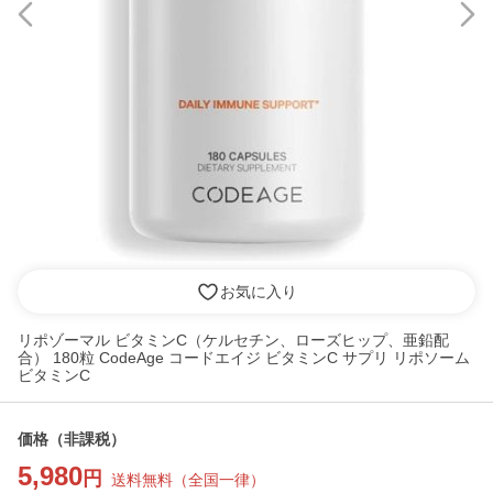
お気に入り
リポゾーマル ビタミンC（ケルセチン、ローズヒップ、亜鉛配
合） 180粒 CodeAge コードエイジ ビタミンC サプリ リポソーム
ビタミンC
価格
（非課税）
5,980
円
送料無料
（
全国一律
）