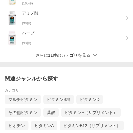
また、医師の処方で服用する薬ではありませんので、選択から使
(
105
件)
用まで全てご自身の責任となることを予めご了承ください。
アミノ酸
◆医師による治療、処方薬の服用をしている場合、サプリメント
の使用について担当医師の指導を受けて下さい。自己判断で治
(
99
件)
療・医薬品の使用を中止し、サプリメントを代替にするような行
為は病状を悪化させる事もありますので、絶対におやめ下さい。
ハーブ
◆メーカーの示す摂取目安は必ずお守り下さい。
◆原材料・成分に特有の匂いや色がある場合があり、またロット
(
93
件)
毎に匂いや色が異なる場合もありますが、特に製品の異常ではご
ざいません。
◆ご使用者の体調や体質によっては身体に合わないことがありま
さらに11件のカテゴリを見る
す。万が一、体調に合わない場合はすぐに使用を中止し、必要に
よっては医師にご相談下さい。
◆個人輸入では一度に輸入できる数量には制限があります。規制
の範囲内で必要分をご購入下さい。
◆個人輸入で海外よりご購入した商品は、自己責任による「個人
関連ジャンルから探す
使用」のみが許可されています。その為、個人輸入した商品を第
三者へ譲渡・転売することは法律により禁止されております。
カテゴリ
マルチビタミン
ビタミンB群
ビタミンD
成分から探す
その他ビタミン
葉酸
ビタミンE（サプリメント）
目的・お悩みから探す
ビオチン
ビタミンA
ビタミンB12（サプリメント）