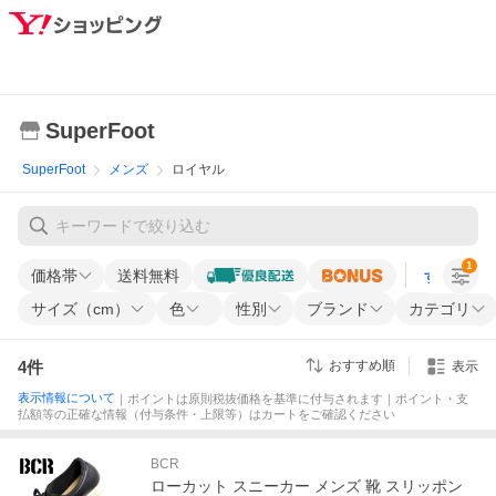
SuperFoot
SuperFoot
メンズ
ロイヤル
1
価格帯
送料無料
すべての条
サイズ（cm）
色
性別
ブランド
カテゴリ
4
件
おすすめ順
表示
表示情報について
｜ポイントは原則税抜価格を基準に付与されます｜ポイント・支
払額等の正確な情報（付与条件・上限等）はカートをご確認ください
BCR
ローカット スニーカー メンズ 靴 スリッポン