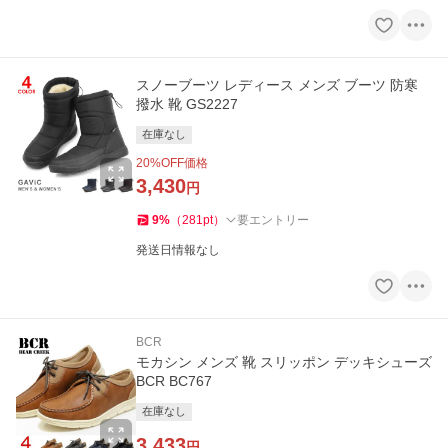
スノーブーツ レディース メンズ ブーツ 防寒
撥水 靴 GS2227
在庫なし
20
%OFF価格
3,430
円
9
%
（
281
pt
）
要エントリー
発送日情報なし
BCR
モカシン メンズ 靴 スリッポン デッキシューズ
BCR BC767
在庫なし
3,433
円