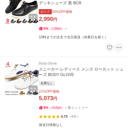
デッキシューズ 黒 BCR
おトク
30
%OFF価格
2,990
円
5
%
（
136
pt
）
10時までの注文で当日発送（休業日を除く）
Body Glove
スニーカー レディース メンズ ローカット シュ
ーズ BODY GLOVE
在庫なし
21
%OFF価格
5,073
円
9
%
（
416
pt
）
要エントリー
4.75
（
4
件
）
発送日情報なし