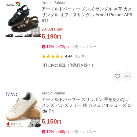
Arnold Palmer
アーノルドパーマー メンズ サンダル 本革 カメ
サンダル オフィスサンダル Arnold Palmer AP6
611
20
%OFF価格
5,190
円
10
%
（
472
pt
）
要エントリー
4.44
（
62
件
）
3日以内に発送（休業日を除く）
Arnold Palmer
アーノルドパーマー スリッポン 手を使わない
メンズ ハンズフリー 靴 カジュアルシューズ Sl
ide Fit
5,150
円
10
%
（
468
pt
）
要エントリー