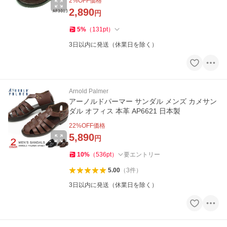
2
%OFF価格
2,890
円
5
%
（
131
pt
）
3日以内に発送（休業日を除く）
Arnold Palmer
アーノルドパーマー サンダル メンズ カメサン
ダル オフィス 本革 AP6621 日本製
22
%OFF価格
5,890
円
10
%
（
536
pt
）
要エントリー
5.00
（
3
件
）
3日以内に発送（休業日を除く）