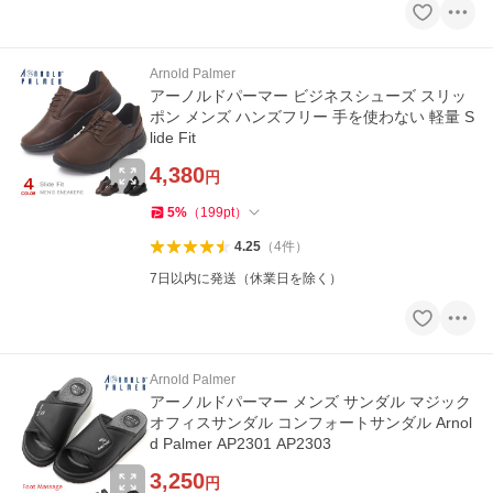
Arnold Palmer
アーノルドパーマー ビジネスシューズ スリッ
ポン メンズ ハンズフリー 手を使わない 軽量 S
lide Fit
4,380
円
5
%
（
199
pt
）
4.25
（
4
件
）
7日以内に発送（休業日を除く）
Arnold Palmer
アーノルドパーマー メンズ サンダル マジック
オフィスサンダル コンフォートサンダル Arnol
d Palmer AP2301 AP2303
3,250
円