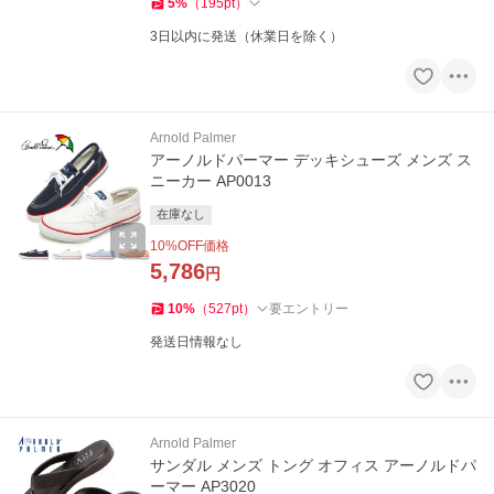
5
%
（
195
pt
）
3日以内に発送（休業日を除く）
Arnold Palmer
アーノルドパーマー デッキシューズ メンズ ス
ニーカー AP0013
在庫なし
10
%OFF価格
5,786
円
10
%
（
527
pt
）
要エントリー
発送日情報なし
Arnold Palmer
サンダル メンズ トング オフィス アーノルドパ
ーマー AP3020