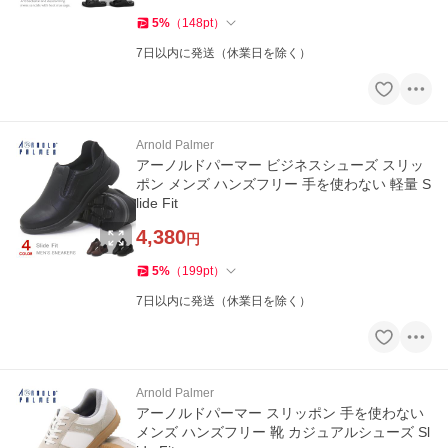
5
%
（
148
pt
）
7日以内に発送（休業日を除く）
Arnold Palmer
アーノルドパーマー ビジネスシューズ スリッ
ポン メンズ ハンズフリー 手を使わない 軽量 S
lide Fit
4,380
円
5
%
（
199
pt
）
7日以内に発送（休業日を除く）
Arnold Palmer
アーノルドパーマー スリッポン 手を使わない
メンズ ハンズフリー 靴 カジュアルシューズ Sl