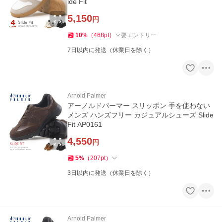
ide Fit
5,150
円
10
%
（
468
pt
）
要エントリー
7日以内に発送（休業日を除く）
Arnold Palmer
アーノルドパーマー スリッポン 手を使わない
メンズ ハンズフリー カジュアルシューズ Slide
Fit AP0161
4,550
円
5
%
（
207
pt
）
3日以内に発送（休業日を除く）
Arnold Palmer