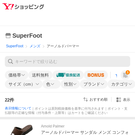
SuperFoot
SuperFoot
メンズ
アーノルドパーマー
1
価格帯
送料無料
すべての条
サイズ（cm）
色
性別
ブランド
カテゴリ
22
件
おすすめ順
表示
表示情報について
｜ポイントは原則税抜価格を基準に付与されます｜ポイント・支
払額等の正確な情報（付与条件・上限等）はカートをご確認ください
Arnold Palmer
アーノルドパーマー サンダル メンズ コンフォ