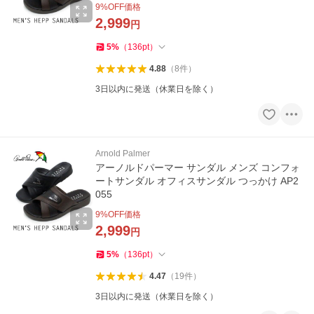
9
%OFF価格
2,999
円
5
%
（
136
pt
）
4.88
（
8
件
）
3日以内に発送（休業日を除く）
Arnold Palmer
アーノルドパーマー サンダル メンズ コンフォ
ートサンダル オフィスサンダル つっかけ AP2
055
9
%OFF価格
2,999
円
5
%
（
136
pt
）
4.47
（
19
件
）
3日以内に発送（休業日を除く）