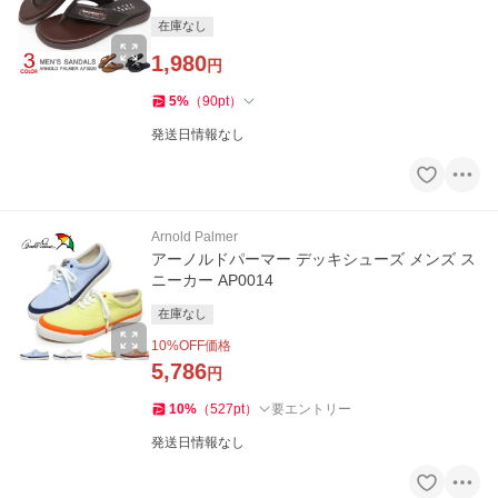
在庫なし
1,980
円
5
%
（
90
pt
）
発送日情報なし
Arnold Palmer
アーノルドパーマー デッキシューズ メンズ ス
ニーカー AP0014
在庫なし
10
%OFF価格
5,786
円
10
%
（
527
pt
）
要エントリー
発送日情報なし