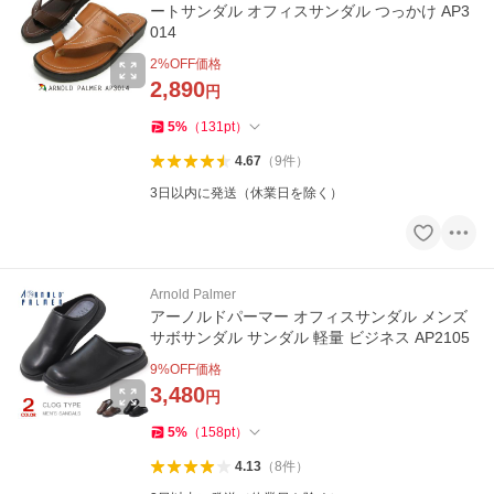
ートサンダル オフィスサンダル つっかけ AP3
014
2
%OFF価格
2,890
円
5
%
（
131
pt
）
4.67
（
9
件
）
3日以内に発送（休業日を除く）
Arnold Palmer
アーノルドパーマー オフィスサンダル メンズ
サボサンダル サンダル 軽量 ビジネス AP2105
9
%OFF価格
3,480
円
5
%
（
158
pt
）
4.13
（
8
件
）