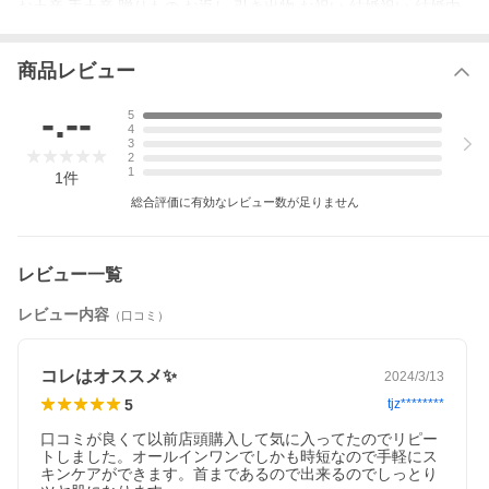
お土産 手土産 贈りもの お返し 引き出物 お祝い 結婚祝い 結婚内
祝い 出産祝い 出産内祝い 快気祝い 快気内い プチギフト 七五三
入学式 開店祝い 開業祝い 新築祝い 誕生祝い 入学祝い 就職祝い
商品レビュー
〇ワード/用途〇
パック シートマスク フェイスマスク フェイスパック マスクシー
-.--
ト 顔パック まとめ買い スキンケア 保湿 大容量 女性 男性 レディ
5
ース メンズ おすすめ 自宅エステ おうち時間 おこもり美容 30代 4
4
3
0代 50代 プチプラ 毎日 朝晩 夜
2
1
1
件
総合評価に有効なレビュー数が足りません
レビュー一覧
レビュー内容
（口コミ）
コレはオススメ✨
2024/3/13
5
tjz********
口コミが良くて以前店頭購入して気に入ってたのでリピー
トしました。オールインワンでしかも時短なので手軽にス
キンケアができます。首まであるので出来るのでしっとり