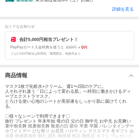
詳細を見る
おトクなお知らせ
合計5,000円相当プレゼント！
330
0
PayPayカード入会特典を使うと
円
円
うち2,000円相当は利用先・期間限定。他条件あり
商品情報
マスク1枚で化粧水+クリーム、週1〜2回のケアに。
人それぞれ違う「日によって変わる肌」へ特別に働きかけるディ
ープエクストラマスク。
とろける使い心地のシートが美容液をしっかり肌に届けてくれ
る。
〇様々なシーンで利用できます〇
旅行 プレゼント 年末年始 母の日 父の日 御中元 お中元 お見舞い
暑中御見舞 残暑御見舞 敬老の日 節分 卒業 卒園 バレンタインデー
ホワイトデー ひな祭り お花見 ハロウィン クリスマス 冬ギフト お
歳暮 御歳暮御祝 御礼 謝礼 御挨拶 粗品 贈答品 ギフト プレゼント