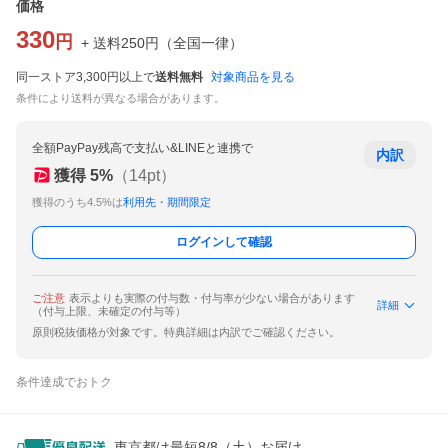
価格
330
円
+ 送料
250
円
（
全国一律
）
同一ストア3,300円以上で
送料無料
対象商品を見る
条件により送料が異なる場合があります。
全額PayPay残高で支払い&LINEと連携で
内訳
獲得
5
%
（
14
pt）
獲得のうち4.5%は
利用先・期間限定
ログインして確認
ご注意
表示よりも実際の付与数・付与率が少ない場合があります
詳細
（付与上限、未確定の付与等）
原則税抜価格が対象です。特典詳細は内訳でご確認ください。
条件達成でおトク
東京都は最短8/8（土）お届け