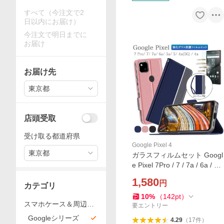
すべて（今注文で2
日以内にお届け）
今注文で明日までに
お届け
お届け先
東京都
店頭受取
受け取る都道府県
Google Pixel 4
東京都
ガラスフィルムセット Googl
e Pixel 7Pro / 7 / 7a / 6a / 5a
5G /5 / 4a 5G / Pixel カバー
1,580
円
グーグルピクセル 7pro 7 7a
カテゴリ
6a 5a 4a 5g ケース カード収
10
%
（
142
pt
）
スマホケース＆周辺商
納
要エントリー
品
Googleシリーズ
4.29
（
17
件
）