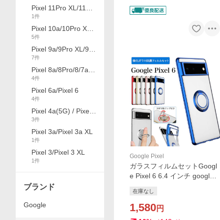
Pixel 11Pro XL/11Pr
1
件
o/11
Pixel 10a/10Pro XL/
5
件
10Pro/10
Pixel 9a/9Pro XL/9Pr
7
件
o/9
Pixel 8a/8Pro/8/7a/7
4
件
Pro/7
Pixel 6a/Pixel 6
4
件
Pixel 4a(5G) / Pixel
3
件
4a
Pixel 3a/Pixel 3a XL
1
件
Pixel 3/Pixel 3 XL
Google Pixel
1
件
ガラスフィルムセットGoogl
e Pixel 6 6.4 インチ googlepi
xel グーグル グーグルピクセ
ブランド
在庫なし
ル pixel6 バンカーリング付
Google
クリア サイドメッキカバー
1,580
円