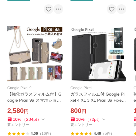
Google Pixel 9
Google Pixel
G
【強化ガラスフィルム付】G
ガラスフィルム付 Google Pi
oogle Pixel 9a スマホショル
xel 4 XL 3 XL Pixel 3a Pixel 3
e
ダーケース 財布一体型 チェ
a XL ケース グーグル ピクセ
2,580
800
円
円
ーン付き ミラー付き 小銭入
ル3a XL カバー Pixel4 4XL Pi
れ スタンド 落下防止リング
xel3 3XL Pixel3a Pixel 3aXL
10
%
（
234
pt
）
10
%
（
72
pt
）
付き 多機能ケース
防滴 防汚
要エントリー
要エントリー
4.06
（
16
件
）
4.40
（
5
件
）