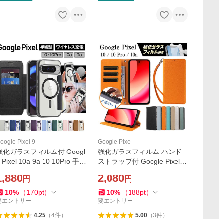
oogle Pixel 9
Google Pixel
強化ガラスフィルム付 Googl
強化ガラスフィルム ハンド
 Pixel 10a 9a 10 10Pro 手帳
ストラップ付 Google Pixel 1
型 背面クリア ケース カバー
0a Pixel 10 10Pro ケース カ
1,880
2,080
円
円
MagSafe対応 カード収納 TP
バー 手帳型 カード収納 レザ
U サイドメッキカラー おし
ー 軽量 耐衝撃 財布型 スマホ
10
%
（
170
pt
）
10
%
（
188
pt
）
ゃれ かわいい
ケース 耐衝撃
要エントリー
要エントリー
4.25
（
4
件
）
5.00
（
3
件
）