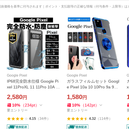
税抜価格を基準に付与されます｜ポイント・支払額等の正確な情報（付与条件・上限等）は
Google Pixel
Google Pixel
G
IP68完全防水仕様 Google Pi
ガラスフィルムセット Googl
xel 11ProXL 11 11Pro 10A 1
e Pixel 10a 10 10Pro 9a 9pr
x
0ProXL 10 10Pro 9A 9ProXL
o XL 9pro 9 8a 8 pro 8 pixel
2,580
1,580
円
円
9Pro 9 8A 8Pro 8 7A 7Pro 7
7a 7 7pro 6a 5a ケース グー
6A 防水ケース カバー 防水
グル ピクセル バンカーリン
10
%
（
234
pt
）
10
%
（
142
pt
）
防塵 耐衝撃 透明
グ付き クリア
要エントリー
要エントリー
4.15
（
34
件
）
4.32
（
114
件
）