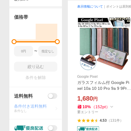
表示情報について
｜ポイントは原則
価格帯
〜
絞り込む
Google Pixel
条件を解除
ガラスフィルム付 Google Pi
xel 10a 10 10 Pro 9a 9 9Pro
XL 8a 8Pro 8 7 Pro 7a 6a 手
送料無料
1,680
円
帳型 ケース カバー カード収
納 ストラップ付 フタピタッ
条件付き送料無料
10
%
（
152
pt
）
条件なし
マグネット内蔵
要エントリー
4.53
（
131
件
）