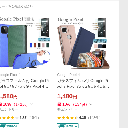
カートをご確認ください
oogle Pixel 4
Google Pixel 4
ガラスフィルム付 Google Pi
ガラスフィルム付 Google Pi
el 5a / 5 / 4a 5G / Pixel 4a
xel 7 Pixel 7a 6a 5a 5 4a 5G
グーグルピクセル5a 5 4a 5g
4a ケース グーグル ピクセル
1,580
1,480
円
円
ケース カード収納 蓋マグネ
カバー カード収納 手帳型 サ
ット ストラップリング 手帳
イドマグネット 軽量 薄型 お
10
%
（
142
pt
）
10
%
（
134
pt
）
型 カバー
しゃれ 薄型
要エントリー
要エントリー
3.87
（
15
件
）
4.35
（
143
件
）