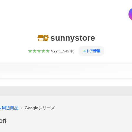
sunnystore
ストア情報
4.77
（
1,549
件
）
＆周辺商品
Googleシリーズ
1
件