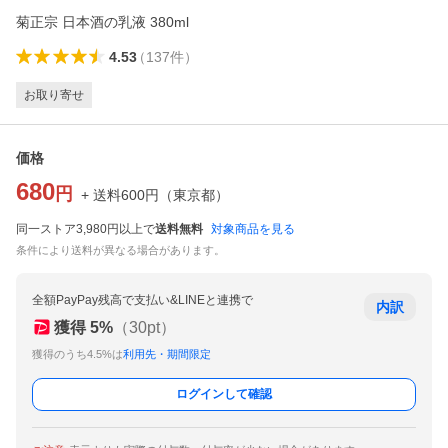
菊正宗 日本酒の乳液 380ml
4.53
（
137
件
）
お取り寄せ
価格
680
円
+ 送料
600
円
（
東京都
）
同一ストア3,980円以上で
送料無料
対象商品を見る
条件により送料が異なる場合があります。
全額PayPay残高で支払い&LINEと連携で
内訳
獲得
5
%
（
30
pt）
獲得のうち4.5%は
利用先・期間限定
ログインして確認