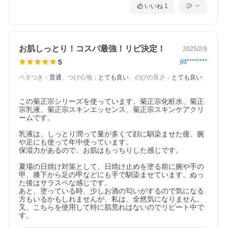
いいね
1
お肌しっとり！コスパ最強！リピ決定！
2025/2/9
5
jld********
ベタつき
：
普通
、
つけ心地
：
とても良い
、
のびの良さ
：
とても良い
この菊正宗シリーズを使っています。菊正宗化粧水、菊正
宗乳液、菊正宗スキンエッセンス、菊正宗スキンケアクリ
ームです。

乳液は、しっとり潤って量が多くて顔に馴染ませた後、腕
や足にも使って年中使っています。

保湿力があるので、お肌はもっちりした感じです。

夏場の日焼け対策として、日焼け止めを塗る前に腕や手の
甲、膝下から足の甲などにも手で馴染ませています。ぬっ
た後はサラスベな感じです。

あと、塗っている時、少しお酒の匂いがするので気になる
方もいるかもしれませんが、私は、全然気になりません。
又、こちらを使用して特に肌荒れはないのでリピート中で
す。