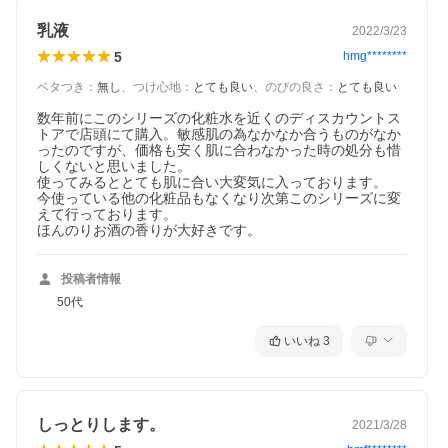
乳液
2022/3/23
5
hmg********
ベタつき
：
無し
、
つけ心地
：
とても良い
、
のびの良さ
：
とても良い
数年前にこのシリーズの化粧水を近くのディスカウントス
トアで店頭にて購入。敏感肌の為なかなか合うものがなか
ったのですが、価格も安く肌に合わなかった時の処分も惜
しくないと思いました。

使ってみるととても肌に合い大変気に入っております。

今使っている他の化粧品もなくなり次第このシリーズに変
えて行っております。

ほんのりお酒の香りが大好きです。
投稿者情報
50代
いいね
3
しっとりします。
2021/3/28