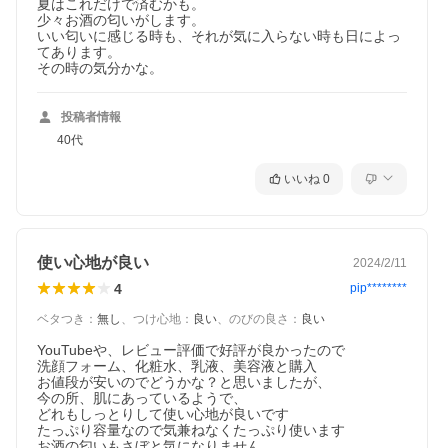
夏はこれだけで済むかも。

少々お酒の匂いがします。

いい匂いに感じる時も、それが気に入らない時も日によっ
てあります。

その時の気分かな。
投稿者情報
40代
いいね
0
使い心地が良い
2024/2/11
4
pip********
ベタつき
：
無し
、
つけ心地
：
良い
、
のびの良さ
：
良い
YouTubeや、レビュー評価で好評が良かったので

洗顔フォーム、化粧水、乳液、美容液と購入

お値段が安いのでどうかな？と思いましたが、

今の所、肌にあっているようで、

どれもしっとりして使い心地が良いです

たっぷり容量なので気兼ねなくたっぷり使います

お酒の匂いもさぼと気になりません