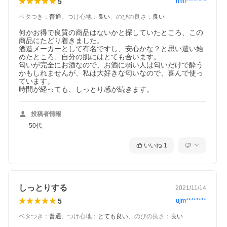
5
hmf********
ベタつき
：
普通
、
つけ心地
：
良い
、
のびの良さ
：
良い
何かお得で良質の商品はないかと探していたところ、この
商品にたどり着きました。

酒造メーカーとして有名ですし、安心かな？と思い遣い始
めたところ、自分の肌にはとても合います。

匂いが完全にお酒なので、お酒に弱い人は匂いだけで酔う
かもしれませんが、私は大好きな匂いなので、喜んで使っ
ています。

時間が経っても、しっとり感が続きます。
投稿者情報
50代
いいね
1
しっとりする
2021/11/14
5
ujm********
ベタつき
：
普通
、
つけ心地
：
とても良い
、
のびの良さ
：
良い