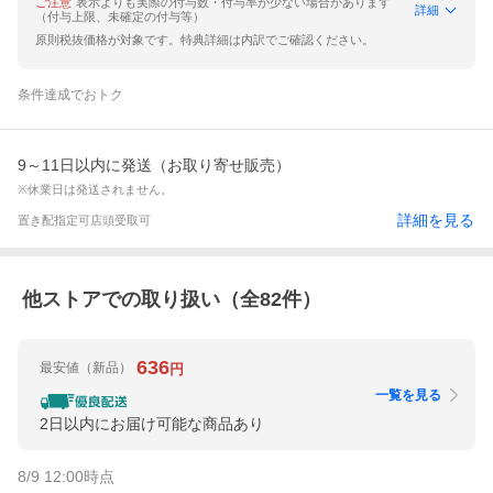
ご注意
表示よりも実際の付与数・付与率が少ない場合があります
詳細
（付与上限、未確定の付与等）
原則税抜価格が対象です。特典詳細は内訳でご確認ください。
条件達成でおトク
9～11日以内に発送（お取り寄せ販売）
※休業日は発送されません。
詳細を見る
置き配指定可
店頭受取可
他ストアでの取り扱い（全
82
件）
636
最安値
（新品）
円
一覧を見る
2日以内にお届け可能な商品あり
8/9 12:00
時点