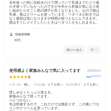
去年使った時に化粧水だけで潤っていて乳液までたどり着
かず使っていなかったのですが今年から乾燥が気になり使
い始めたらすごく肌の調子が良くなりました。なので朝は
乳液、夜はクリームを使っています。ベタベタが好きでは
なく最初は気になりますが時間が経つとなじんできます。
朝はすぐにメイクしたいときはベタつくかもしれません。
投稿者情報
30代
いいね
1
使用感よく家族みんなで気に入ってます
2020/5/14
5
bar********
ベタつき
：
無し
、
つけ心地
：
とても良い
、
のびの良さ
：
とても良い
惜しみなくたっぷり使える。

家族みんなで使ってます。

べとつかない。

冬は乾燥するので、これだけでは物足りず、この後にワセ
リンやクリームを塗っています。
