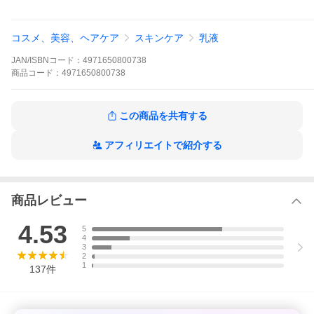
●ベタつきがなくさらっとした使い心地です
す。
●顔はもちろん、全身用としてお風呂上りに
●「菊正宗 日本酒の化粧水」の後にお使い
コスメ、美容、ヘアケア
スキンケア
乳液
ただけます。
●弱酸性・無着色
JAN/ISBNコード：
4971650800738
使用上の注意
●本品は食品ではありませんので飲めません。
商品
コード：
4971650800738
意して使用してください。●傷、はれもの、
お使いにならないでください。●使用中に赤
（白斑等）や黒ずみなどの異常があらわれた
があたってそのような症状があらわれた場合
この商品を共有する
にご相談ください。そのまま使用を続けると
●目に入った場合、すぐに洗い流してください
アフィリエイトで紹介する
め、温度の変化等でまれにオリや沈殿物が発
ル内側に白い輪ができることがありますが内
の品質には問題ありません。●直射日光のあ
の場所には保管しないでください。●お子様
ください。●ポンプはゆっくりと押してくだ
商品レビュー
出て、飛び散る可能性があります。
成分・分量
水、グリセリン、ミネラルオイル、トリエチ
タミン酸、アルギニン、ロイシン、グリシン
4.53
5
セラミドＡＰ、プラセンタエキス、アルブチ
4
テロール、フィトスフィンゴシン、ラウロイ
3
2
メチコン、イソステアリン酸ＰＥＧ−２０ソ
1
137
件
ガム、（アクリレーツ／アクリル酸アルキル
ー、ＥＤＴＡ−２Ｎａ、フィチン酸、ベヘニ
フェノキシエタノール、香料
問合せ先
菊正宗酒造株式会社