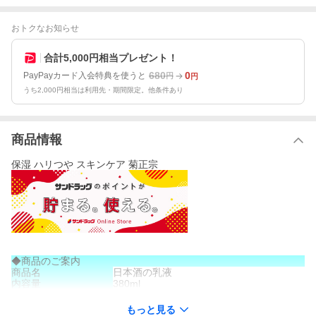
おトクなお知らせ
合計5,000円相当プレゼント！
680
0
PayPayカード入会特典を使うと
円
円
うち2,000円相当は利用先・期間限定。他条件あり
商品情報
保湿 ハリつや スキンケア 菊正宗
◆商品のご案内
商品名
日本酒の乳液
内容量
380ml
商品説明
●菊正宗の純米吟醸酒（コメ発酵液・保湿成
●保湿効果の高いアミノ酸とセラミドをさら
もっと見る