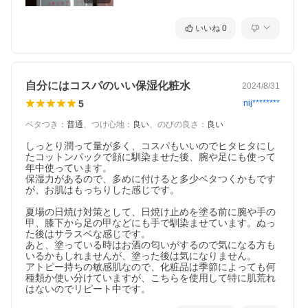
いいね
0
自分にはコスパのいい保湿化粧水
2024/8/31
5
nij********
ベタつき
：
普通
、
つけ心地
：
良い
、
のびの良さ
：
良い
しっとり潤って量が多く、コスパもいいのでヒタヒタにし
たコットンパックで顔に馴染ませた後、腕や足にも使って
年中使っています。

保湿力があるので、多めに付けると多少ベタつくかもです
が、お肌はもっちりした感じです。

夏場の日焼け対策として、日焼け止めを塗る前に腕や手の
甲、膝下から足の甲などにも手で馴染ませています。ぬっ
た後はサラスベな感じです。

あと、塗っている時はお酒の匂いがするので気になる方も
いるかもしれませんが、塗った後は気になりません。

アトピー持ちの敏感肌なので、化粧品は季節によっても何
種類か使い分けていますが、こちらを使用して特に肌荒れ
はないのでリピート中です。