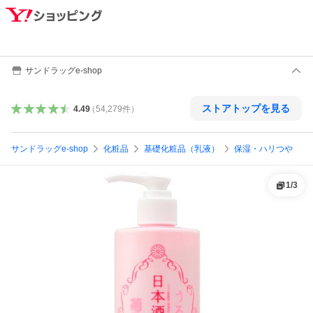
サンドラッグe-shop
ストアトップを見る
4.49
（
54,279
件
）
サンドラッグe-shop
化粧品
基礎化粧品（乳液）
保湿・ハリつや
1
/
3