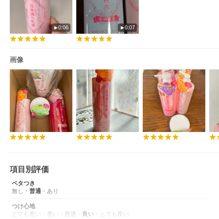
0:06
0:07
画像
項目別評価
ベタつき
無し
・
普通
・
あり
つけ心地
とても悪い
・
悪い
・
普通
・
良い
・
とても良い