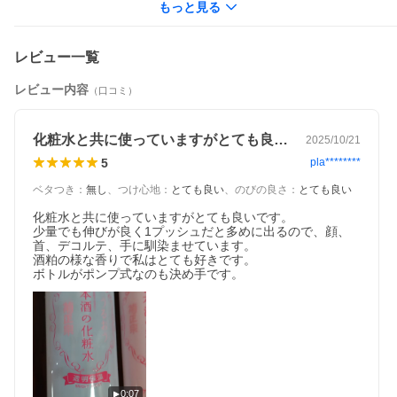
もっと見る
レビュー一覧
レビュー内容
（口コミ）
化粧水と共に使っていますがとても良いで…
2025/10/21
5
pla********
ベタつき
：
無し
、
つけ心地
：
とても良い
、
のびの良さ
：
とても良い
化粧水と共に使っていますがとても良いです。

少量でも伸びが良く1プッシュだと多めに出るので、顔、
首、デコルテ、手に馴染ませています。

酒粕の様な香りで私はとても好きです。

ボトルがポンプ式なのも決め手です。
0:07