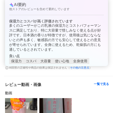
お客様相談室
電話番号078-854-1043
AI要約
受付時間9：00〜16：30（土、日、祝を除く
他ストアのレビューを含めて要約しています
メーカー／輸入元
株式会社クラブコスメチックス
発売元
菊正宗酒造株式会社
原産国
日本
保湿力とコスパが高く評価されています
商品区分
化粧品
多くのユーザーがこの乳液の保湿力とコストパフォーマン
広告文責
株式会社サンドラッグ
スに満足しており、特に大容量で惜しみなく使える点が好
電話番号:0120-009-368
評です。日本酒の香りが特徴ですが、使用後は気にならな
JAN
4971650800738
いとの声も多く、敏感肌の方でも安心して使えるとの意見
ブランド
菊正宗
が寄せられています。全身に使えるため、乾燥肌の方にも
※パッケージ・デザイン等は、予告なしに変更される場合があり
ますので、予めご了承ください。
適しているとされています。
※お届け地域によっては、表記されている日数よりもお届けにお
良い点
時間を頂く場合がございます。
保湿力
コスパ
大容量
使い心地
全身使用
その他の注意点
AI回答の正確性や商品の効果は保証されません（
）
一覧で見る
レビュー動画・画像
動画