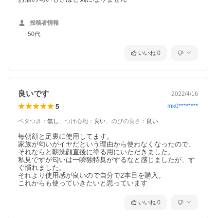
投稿者情報
50代
いいね
0
良いです
2022/4/16
5
mk0********
ベタつき
：
無し
、
つけ心地
：
良い
、
のびの良さ
：
良い
毎朝顔と足裏に使用してます。

家族が匂いがイヤだという理由から使わなくなったので、
それならと朝洗顔直後に塗る用にいただきました。

私見ですが匂いは一瞬独特臭がするなと感じましたが、す
ぐ慣れました。

それより使用感が良いので自分で2本目を購入。

これからも使っていきたいと思っています
いいね
0