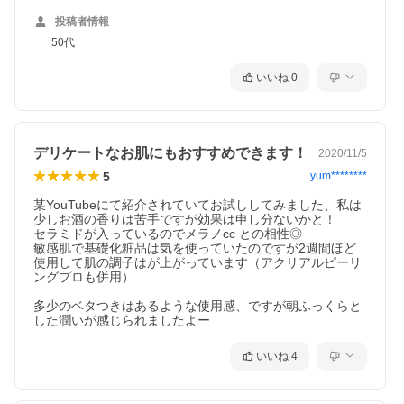
投稿者情報
50代
いいね
0
デリケートなお肌にもおすすめできます！
2020/11/5
5
yum********
某YouTubeにて紹介されていてお試ししてみました、私は
少しお酒の香りは苦手ですが効果は申し分ないかと！

セラミドが入っているのでメラノcc との相性◎

敏感肌で基礎化粧品は気を使っていたのですが2週間ほど
使用して肌の調子はが上がっています（アクリアルピーリ
ングプロも併用）

多少のベタつきはあるような使用感、ですが朝ふっくらと
した潤いが感じられましたよー
いいね
4