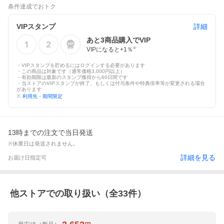
条件達成でおトク
VIPスタンプ
詳細
あと
3
商品購入でVIP
VIPになると+
1
％
※
・VIPスタンプを貯めるにはログインする必要があります
・この商品は対象です（通常価格3,000円以上）
・有効期限は最新のスタンプ獲得から60日間です
・当ストアのVIPスタンプが終了、もしくは付与条件や特典倍率等が変更される場合
があります
※
利用先・期間限定
13時までの注文で当日発送
※休業日は発送されません。
詳細を見る
お届け日指定可
他ストアでの取り扱い（全
33
件）