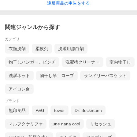
違反
商品の
申告をする
関連ジャンルから探す
カテゴリ
衣類洗剤
柔軟剤
洗濯用漂白剤
物干しハンガー、ピンチ
洗濯槽クリーナー
室内物干し
洗濯ネット
物干し竿、ロープ
ランドリーバスケット
アイロン台
ブランド
無印良品
P&G
tower
Dr. Beckmann
マルフクケミファ
une nana cool
リセッシュ