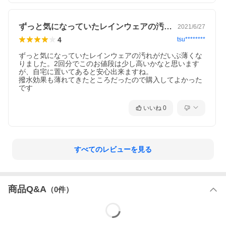
※PCモニター環境により、画像の色合いが若干異なる場合がござ
います、ご了承ください。
※当店では、正規のルートから仕入れをおこなった商品を取り扱
っております。
ずっと気になっていたレインウェアの汚れ…
2021/6/27
※サイズガイドは
こちら
4
tsu********
ずっと気になっていたレインウェアの汚れがだいぶ薄くな
りました。2回分でこのお値段は少し高いかなと思います
が、自宅に置いてあると安心出来ますね。

撥水効果も薄れてきたところだったので購入してよかった
です
いいね
0
すべてのレビューを見る
商品Q&A
（
0
件）