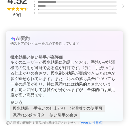
4.52
4
3
2
人気のＴｅｃｈＷａｓｈ（洗剤）とＴＸＤｉｒｅｃｔＷａｓｈｉ
1
60
件
ｎ（撥水剤）のセットパックです。
レインウェア・ジャケット・スキーウェア・フリース・テント等
に使用できます。
AI要約
他ストアのレビューを含めて要約しています
撥水効果と使い勝手が高評価
多くのユーザーが撥水効果に満足しており、手洗いや洗濯
機での使用が可能である点が好評です。特に、手洗いによ
る仕上がりの良さや、撥水剤の効果が実感できるとの声が
多く寄せられています。また、汚れの落ち具合についても
一定の評価があり、特に泥汚れには効果的とされていま
す。匂いに関しては賛否が分かれますが、全体的には満足
度が高い商品です。
良い点
撥水効果
手洗いの仕上がり
洗濯機での使用可
泥汚れの落ち具合
使い勝手の良さ
その他の注意点
AI回答の正確性や商品の効果は保証されません（
）