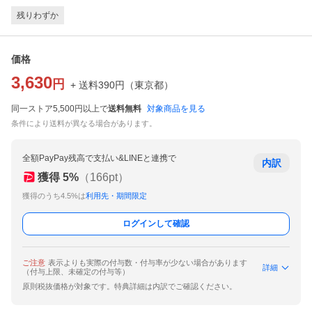
残りわずか
価格
3,630
円
+ 送料
390
円
（
東京都
）
同一ストア5,500円以上で
送料無料
対象商品を見る
条件により送料が異なる場合があります。
全額PayPay残高で支払い&LINEと連携で
内訳
獲得
5
%
（
166
pt）
獲得のうち4.5%は
利用先・期間限定
ログインして確認
ご注意
表示よりも実際の付与数・付与率が少ない場合があります
詳細
（付与上限、未確定の付与等）
原則税抜価格が対象です。特典詳細は内訳でご確認ください。