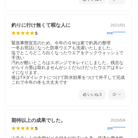
釣りに行け無くて暇な人に
2021/5/1
5
eve********
緊急事態宣言のため、今年のＧＷは家で釣具の整理

一冬お世話になった防寒ウエアも洗濯いたしました。

塩でところどころ白くなったウエアをテックウォッシュで
手洗い

汚れが酷いところはスポンジでキレイにしました。残念な
がらイカ墨は取れませんがシミだらけだったウエアはキレ
イになります。

後はTXダイレクトにつけて防水効果をつけて外干して完成

これで今年の冬も大丈夫です
いいね
3
期待以上の成果でした。
2020/5/9
5
pre********