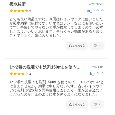
撥水抜群
2021/10/26
5
m_m********
とても良い商品ですね。今回はレインウェアに使いました
が撥水効果は抜群です。いずれはテントなどにも使いたい
です。手袋してやらないと手が撥水してしまうので、必ず
したほうがいいと思います。それくらい効果があると言う
ことでしょう。気に入りました。
いいね
1
1〜2着の洗濯でも洗剤150mLを使う…
2021/8/8
4
ts_********
1〜2着の洗濯でも洗剤150mLを使うので、コスパがいいと
は言えませんが、効果は申し分ないです。古いレインウェ
アに洗剤と撥水剤を同時使用しましたが、雨が染み込むよ
うだったのが、玉のように水を弾くようになりました。
いいね
1