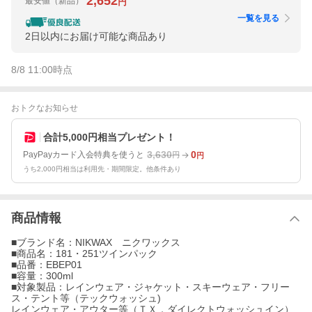
2,652
最安値
（新品）
円
一覧を見る
2日以内にお届け可能な商品あり
8/8 11:00
時点
おトクなお知らせ
合計5,000円相当プレゼント！
3,630
0
PayPayカード入会特典を使うと
円
円
うち2,000円相当は利用先・期間限定。他条件あり
商品情報
■ブランド名：NIKWAX ニクワックス
■商品名：181・251ツインパック
■品番：EBEP01
■容量：300ml
■対象製品：レインウェア・ジャケット・スキーウェア・フリー
ス・テント等（テックウォッシュ)
レインウェア・アウター等（ＴＸ．ダイレクトウォッシュイン）