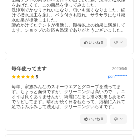
山岳テントの内側がベタ付きが出ていた為、洗浄と撥水性
をあげたくて、この商品を使ってみました。

洗浄剤でかなりきれいになり、匂いも無くなりました。続
けて撥水加工を施し、ベタ付きも取れ、サラサラになり撥
水効果が復活しました。

諦めかけてたテントが復活し、期待以上の効果に満足して
ます。ショップの対応も迅速でありがとうございました。
いいね
0
毎年使ってます
2020/5/5
5
pon********
毎年、家族みんなのスキーウエアとグローブを洗ってま
す。ちょっと面倒ですが、クリーニングは高いので…。ニ
オイは良くありませんが、綺麗になるし撥水効果もあるの
でリピしてます。晴れが続く日をねらって、浴槽に入れて
足でふみふみして洗えば、クリーニングいらずです。
いいね
0