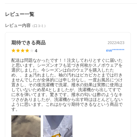
レビュー一覧
レビュー内容
（口コミ）
期待できる商品
2022/4/23
4
eve********
配送は問題なかったです！！注文してわりとすぐに届いた
と思います。シーズンオフも近づき何枚かスノボウェアを
選択しました。今シーズンは白のウェアを購入したた
め、、まぁ汚れました。袖の汚れはピカピカとまでは行き
ませんでしたが全体的には申し分なし。一度お風呂につけ
置きし、その後洗濯機で洗濯。撥水の効果は実際に使用は
していないため星4としましたが、洗濯機から出してすで
に水を弾いてます。驚きです。撥水の匂いは酢のようなキ
ツさがありましたが、洗濯機から出す時はほとんどしない
ように思います。これはかなり期待できるなという商品で
す。