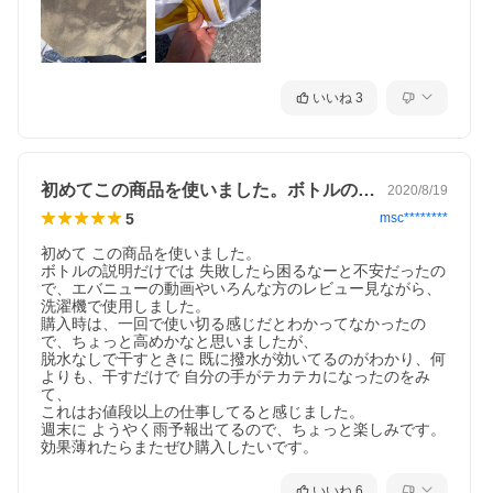
いいね
3
初めてこの商品を使いました。ボトルの説…
2020/8/19
5
msc********
初めて この商品を使いました。

ボトルの説明だけでは 失敗したら困るなーと不安だったの
で、エバニューの動画やいろんな方のレビュー見ながら、
洗濯機で使用しました。

購入時は、一回で使い切る感じだとわかってなかったの
で、ちょっと高めかなと思いましたが、

脱水なしで干すときに 既に撥水が効いてるのがわかり、何
よりも、干すだけで 自分の手がテカテカになったのをみ
て、

これはお値段以上の仕事してると感じました。

週末に ようやく雨予報出てるので、ちょっと楽しみです。

効果薄れたらまたぜひ購入したいです。
いいね
6