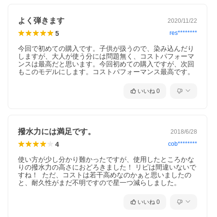
よく弾きます
2020/11/22
5
res********
今回で初めての購入です。子供が扱うので、染み込んだり
しますが、大人が使う分には問題無く、コストパフォーマ
ンスは最高だと思います。今回初めての購入ですが、次回
もこのモデルにします。コストパフォーマンス最高です。
いいね
0
【 SPEC／製品仕様 】
撥水力には満足です。
2018/6/28
■ブランド名：NIKWAX ニクワックス
4
cob********
■商品名：181・251ツインパック
■品番：EBEP01
使い方が少し分かり難かったですが、使用したところかな
■容量：300ml
りの撥水力の高さにおどろきました！ リピは間違いないで
■対象製品：レインウェア・ジャケット・スキーウェア・フリー
すね！  ただ、コストは若干高めなのかぁと思いましたの
ス・テント等（テックウォッシュ）
と、耐久性がまだ不明ですので星一つ減らしました。
レインウェア・アウター等（ＴＸ．ダイレクトウォッシュイン）
いいね
0
広告文責：株式会社カンパネラ