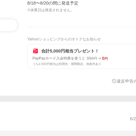
8/18〜8/20の間に発送予定
※休業日は発送されません。
Yahoo!ショッピングからのオトクなお知らせ
合計5,000円相当プレゼント！
350
0
PayPayカード入会特典を使うと
円
円
うち2,000円相当は利用先・期間限定。他条件あり
違反申告
6/