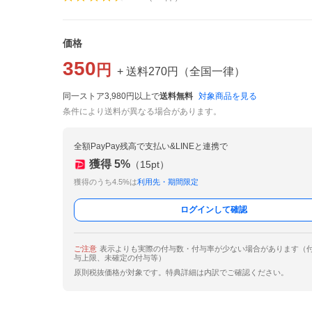
価格
350
円
+ 送料
270
円
（
全国一律
）
同一ストア3,980円以上で
送料無料
対象商品を見る
条件により送料が異なる場合があります。
全額PayPay残高で支払い&LINEと連携で
獲得
5
%
（
15
pt）
獲得のうち4.5%は
利用先・期間限定
ログインして確認
ご注意
表示よりも実際の付与数・付与率が少ない場合があります（
与上限、未確定の付与等）
原則税抜価格が対象です。特典詳細は内訳でご確認ください。