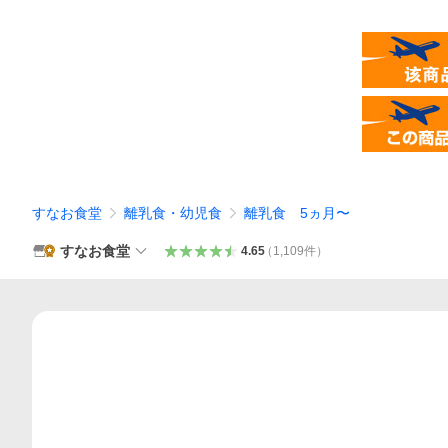
すなお食堂
離乳食・幼児食
離乳食 5ヵ月〜
すなお食堂
4.65
（
1,109
件
）