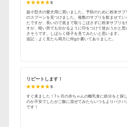
5
超小型犬の愛犬用に買いました。予防のために粉末サプ
のスプーンを見つけました。複数のサプリを飲ませている
たですが、長いので底まで取りこぼさずに粉末サプリを
すが、暗い所でも分かるように印をつけて使おうかと思
さそうです。しばらく様子を見てみたいと思います。

追記：よく見たら両方に何gか書いてありました。
リピートします！
5
すぐ来ました！7ヶ月の赤ちゃんの離乳食に鉄分をと探
のか不安でしたがご飯に混ぜてみたらいつもよりパクパ
です！