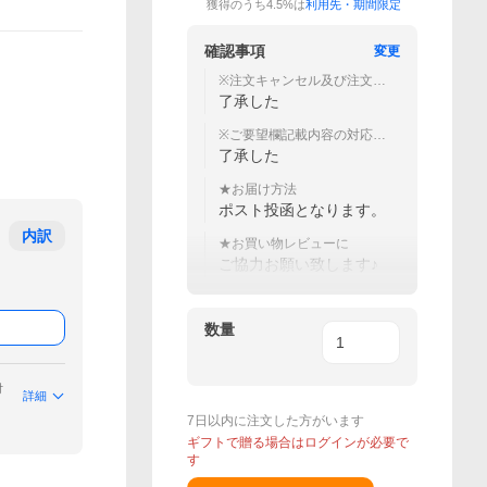
獲得のうち4.5%は
利用先・期間限定
確認事項
変更
※注文キャンセル及び注文内
容の変更不可
了承した
※ご要望欄記載内容の対応不
可
了承した
★お届け方法
ポスト投函となります。
内訳
★お買い物レビューに
ご協力お願い致します♪
数量
付
詳細
7日以内に注文した方がいます
ギフトで贈る場合はログインが必要で
す