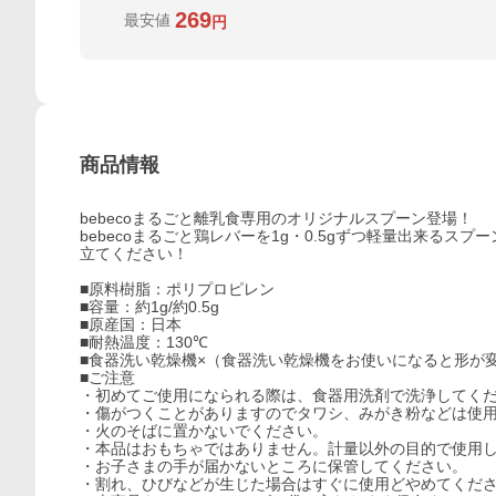
269
最安値
円
商品情報
bebecoまるごと離乳食専用のオリジナルスプーン登場！
bebecoまるごと鶏レバーを1g・0.5gずつ軽量出来るス
立てください！
■原料樹脂：ポリプロピレン
■容量：約1g/約0.5g
■原産国：日本
■耐熱温度：130℃
■食器洗い乾燥機×（食器洗い乾燥機をお使いになると形が
■ご注意
・初めてご使用になられる際は、食器用洗剤で洗浄してく
・傷がつくことがありますのでタワシ、みがき粉などは使
・火のそばに置かないでください。
・本品はおもちゃではありません。計量以外の目的で使用
・お子さまの手が届かないところに保管してください。
・割れ、ひびなどが生じた場合はすぐに使用どやめてくだ