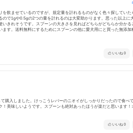
リを飲ませているのですが、規定量を計れるものがなく色々探していた
ので1gや0.5gの2つの量を計れるのは大変助かります。思った以上に
使いきれそうです。スプーンの大きさを見ればどちらがどちらか分かる
います。送料無料にするためにスプーンの他に愛犬用にと買った無添加
いいね
0
して購入しました。けっこうレバーのニオイがしっかりだったので食べ
ク！美味しいようです。スプーンも絶対あったほうが楽だと思います！
いいね
0