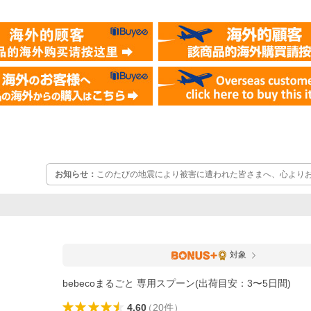
お知らせ：
このたびの地震により被害に遭われた皆さまへ、心より
地域の一日も早い復旧・復興を心よりお祈り申し上げます。現在地
況の影響により、被災地域を中心にお荷物のお届けに遅れが生じる
ご迷惑をおかけいたしますことを深くお詫び申し上げます。配送状
お知らせをご確認くださいますようお願い致します。
対象
bebecoまるごと 専用スプーン(出荷目安：3〜5日間)
4.60
（
20
件
）