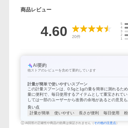
商品
レビュー
5
4.60
4
3
2
20
件
1
AI要約
他ストアのレビューを含めて要約しています
計量が簡単で使いやすいスプーン
この計量スプーンは、0.5gと1gの量を簡単に測れる
量に便利で、毎日使用するアイテムとして重宝されてい
しては一部のユーザーから改善の余地があるとの意見も
良い点
計量が簡単
使いやすい
長さが便利
毎日使用
粉
AI回答の正確性や商品の効果は保証されません（
その他の注意点
）