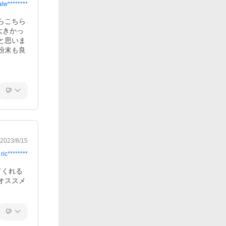
alw********
らこちら
大きかっ
と思いま
粉末も良
2023/8/15
ric********
てくれる
オススメ