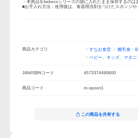
・本商品をbebecoシリーズの袋に入れたまま保存するの
■お手入れ方法：使用後は、食器用洗剤をつけたスポンジや
商品
カテゴリ
すなお食堂
離乳食・
ベビー、キッズ、マタニ
JAN/ISBNコード
4573374490600
商品
コード
m-spoon1
この商品を共有する