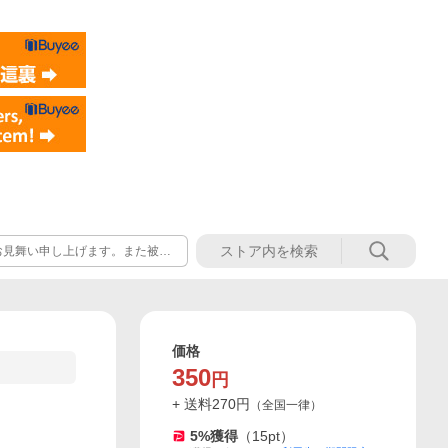
お見舞い申し上げます。また被災
震の影響による交通規制や道路状
可能性がございます。お客様には
況につきましては、各配送会社の
価格
350
円
+ 送料
270
円
（
全国一律
）
5
%獲得
（
15
pt）