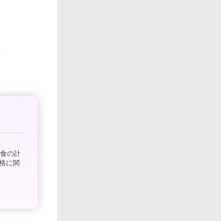
乳食の計
格に関