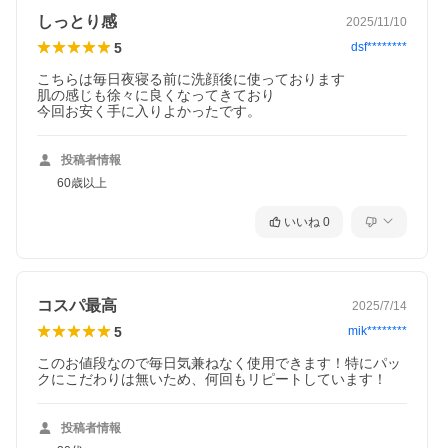
しっとり感
2025/11/10
5
dsf********
こちらは毎日夜寝る前に洗顔後に使っております

肌の感じも徐々に良くなってきており

投稿者情報
60歳以上
いいね
0
コスパ最高
2025/7/14
5
mik********
このお値段なので毎日気兼ねなく使用できます！特にパッ
クにこだわりは無いため、何回もリピートしています！
投稿者情報