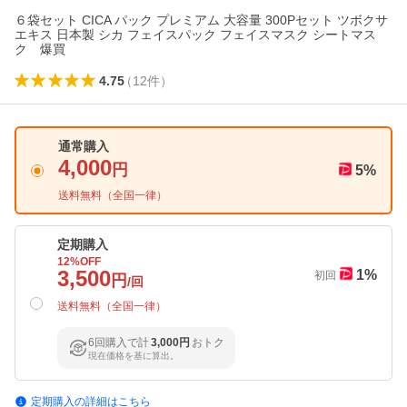
６袋セット CICA パック プレミアム 大容量 300Pセット ツボクサ
エキス 日本製 シカ フェイスパック フェイスマスク シートマス
ク 爆買
4.75
（
12
件
）
通常購入
4,000
円
5
%
送料無料（
全国一律
）
定期購入
12
%OFF
3,500
1
%
初回
円
/回
送料無料（
全国一律
）
6回購入で計
3,000円
おトク
現在価格を基に算出。
定期購入の詳細はこちら