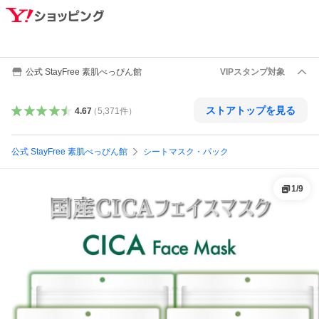
公式 StayFree 素肌べっぴん館
VIPスタンプ対象
ストアトップを見る
4.67
（
5,371
件
）
公式 StayFree 素肌べっぴん館
シートマスク・パック
1
/
9