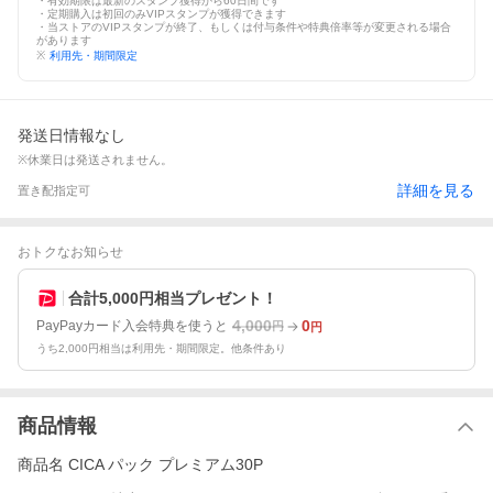
・有効期限は最新のスタンプ獲得から60日間です
・定期購入は初回のみVIPスタンプが獲得できます
・当ストアのVIPスタンプが終了、もしくは付与条件や特典倍率等が変更される場合
があります
※
利用先・期間限定
発送日情報なし
※休業日は発送されません。
詳細を見る
置き配指定可
おトクなお知らせ
合計5,000円相当プレゼント！
4,000
0
PayPayカード入会特典を使うと
円
円
うち2,000円相当は利用先・期間限定。他条件あり
商品情報
商品名 CICA パック プレミアム30P