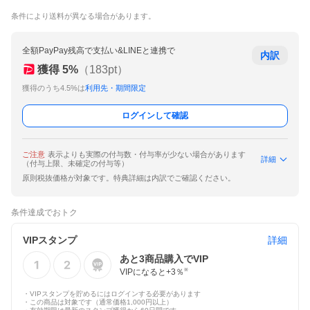
条件により送料が異なる場合があります。
全額PayPay残高で支払い&LINEと連携で
内訳
獲得
5
%
（
183
pt）
獲得のうち4.5%は
利用先・期間限定
ログインして確認
ご注意
表示よりも実際の付与数・付与率が少ない場合があります
詳細
（付与上限、未確定の付与等）
原則税抜価格が対象です。特典詳細は内訳でご確認ください。
条件達成でおトク
VIPスタンプ
詳細
あと
3
商品購入でVIP
VIPになると+
3
％
※
・VIPスタンプを貯めるにはログインする必要があります
・この商品は対象です（通常価格1,000円以上）