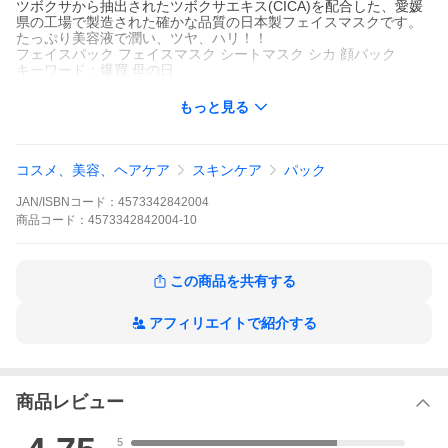
ツボクサから抽出されたツボクサエキス(CICA)を配合した、愛媛
県の工場で製造された確かな品質の日本製フェイスマスクです。
たっぷり美容液で潤い、ツヤ、ハリ！！
フェイスパック フェイスマスク シートマスク シカ 顔パック
キーワード：爆買 母の日
もっと見る
コスメ、美容、ヘアケア
スキンケア
パック
JAN/ISBNコード：
4573342842004
商品
コード：
4573342842004-10
この商品を共有する
アフィリエイトで紹介する
商品レビュー
5