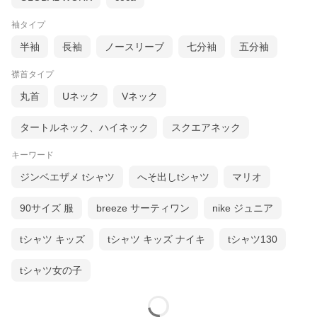
袖タイプ
半袖
長袖
ノースリーブ
七分袖
五分袖
襟首タイプ
丸首
Uネック
Vネック
タートルネック、ハイネック
スクエアネック
キーワード
ジンベエザメ tシャツ
へそ出しtシャツ
マリオ
90サイズ 服
breeze サーティワン
nike ジュニア
tシャツ キッズ
tシャツ キッズ ナイキ
tシャツ130
tシャツ女の子