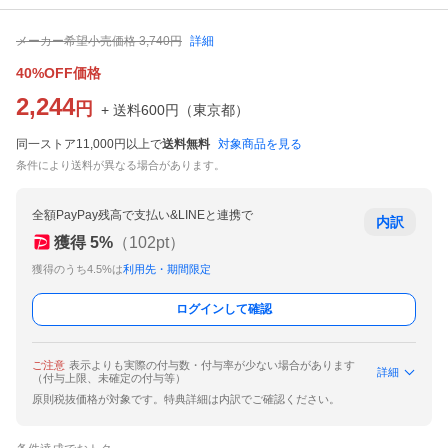
メーカー希望小売価格
3,740
円
詳細
40%OFF価格
2,244
円
+ 送料
600
円
（
東京都
）
同一ストア11,000円以上で
送料無料
対象商品を見る
条件により送料が異なる場合があります。
全額PayPay残高で支払い&LINEと連携で
内訳
獲得
5
%
（
102
pt）
獲得のうち4.5%は
利用先・期間限定
ログインして確認
ご注意
表示よりも実際の付与数・付与率が少ない場合があります
詳細
（付与上限、未確定の付与等）
原則税抜価格が対象です。特典詳細は内訳でご確認ください。