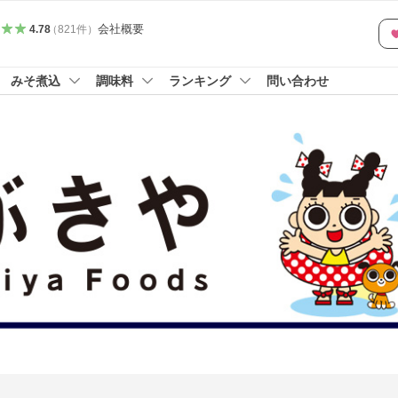
会社概要
4.78
（
821
件
）
みそ煮込
調味料
ランキング
問い合わせ