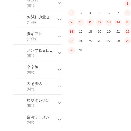
新商品
1
(
8
件)
2
3
4
5
6
7
8
お試し少量セット
(
15
件)
9
10
11
12
13
14
15
16
17
18
19
20
21
22
夏ギフト
(
10
件)
23
24
25
26
27
28
29
メンマ＆五目＆チャーシュー＆こしょう
30
31
(
6
件)
辛辛魚
(
9
件)
みそ煮込
(
5
件)
岐阜タンメン
(
5
件)
台湾ラーメン
(
5
件)