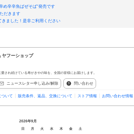
辛め辛辛魚ばぜそば”発売です
いただきます
てきました！是非ご利用ください
 ヤフーショップ
に愛され続けている寿がきやの味を、全国の皆様にお届けします。
ニュースレター申し込み/解除
問い合わせ
について
販売条件、返品、交換について
ストア情報
お問い合わせ情報
2026年9月
日
月
火
水
木
金
土