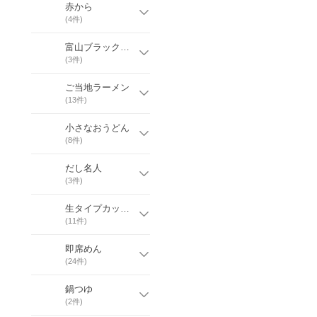
赤から
(
4
件)
富山ブラックラーメン
(
3
件)
ご当地ラーメン
(
13
件)
小さなおうどん
(
8
件)
だし名人
(
3
件)
生タイプカップめん
(
11
件)
即席めん
(
24
件)
鍋つゆ
(
2
件)