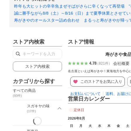
昨年も大ヒットの辛辛魚まぜそばがさらに辛くなって再登場 ”
誠に勝手ながら8/8（土）～8/16（日）まで夏季休業とさせて
寿がきやのオールスター詰め合わせ まるっと寿がきやが帰っ
ストア内検索
ストア情報
寿がきや食品
会社概要
4.78
（
821
件
）
ストア内検索
名古屋といえば寿がきや！東海地方を中心
カテゴリから探す
このストアをお気に入り
すべての商品
お支払いについて
送料、お届け
(
93
件)
営業日カレンダー
スガキヤの味
定休日
(
17
件)
2026年8月
日
月
火
水
木
金
土