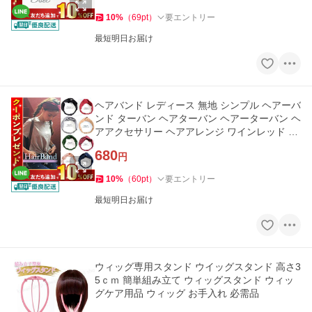
10
%
（
69
pt
）
要エントリー
最短明日お届け
ヘアバンド レディース 無地 シンプル ヘアーバ
ンド ターバン ヘアターバン ヘアーターバン ヘ
アアクセサリー ヘアアレンジ ワインレッド ネ
イビー
680
円
10
%
（
60
pt
）
要エントリー
最短明日お届け
ウィッグ専用スタンド ウイッグスタンド 高さ3
5ｃｍ 簡単組み立て ウィッグスタンド ウィッ
グケア用品 ウィッグ お手入れ 必需品