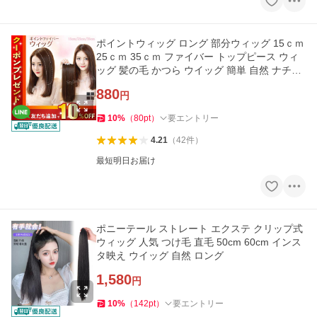
ポイントウィッグ ロング 部分ウィッグ 15ｃｍ
25ｃｍ 35ｃｍ ファイバー トップピース ウィ
ッグ 髪の毛 かつら ウイッグ 簡単 自然 ナチュ
ラル イメチェン
880
円
10
%
（
80
pt
）
要エントリー
4.21
（
42
件
）
最短明日お届け
ポニーテール ストレート エクステ クリップ式
ウィッグ 人気 つけ毛 直毛 50cm 60cm インス
タ映え ウイッグ 自然 ロング
1,580
円
10
%
（
142
pt
）
要エントリー