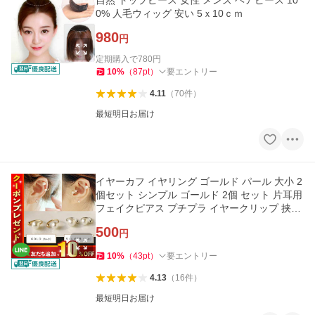
自然 トップピース 女性 メンズ ヘアピース 10
0% 人毛ウィッグ 安い 5ｘ10ｃｍ
980
円
定期購入で
780
円
10
%
（
87
pt
）
要エントリー
4.11
（
70
件
）
最短明日お届け
イヤーカフ イヤリング ゴールド パール 大小 2
個セット シンプル ゴールド 2個 セット 片耳用
フェイクピアス プチプラ イヤークリップ 挟む
だけ 簡単 金
500
円
10
%
（
43
pt
）
要エントリー
4.13
（
16
件
）
最短明日お届け