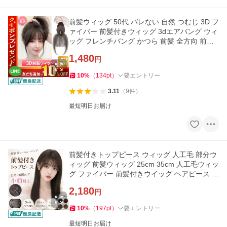
前髪ウィッグ 50代 バレない 自然 つむじ 3D フ
ァイバー 前髪付きウィッグ 3dエアバング ウィ
ッグ フレンチバング かつら 前髪 全方向 前髪
ウイッグ
1,480
円
10
%
（
134
pt
）
要エントリー
3.11
（
9
件
）
最短明日お届け
前髪付きトップピース ウィッグ 人工毛 部分ウ
ィッグ 前髪ウィッグ 25cm 35cm 人工毛ウィッ
グ ファイバー 前髪付きウイッグ ヘアピース I
型つむじ
2,180
円
10
%
（
197
pt
）
要エントリー
最短明日お届け