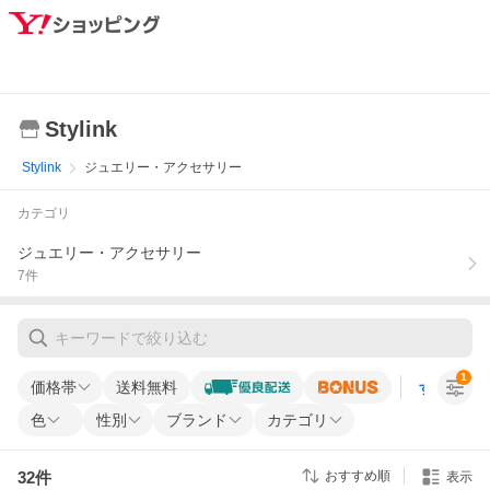
Stylink
Stylink
ジュエリー・アクセサリー
カテゴリ
ジュエリー・アクセサリー
7
件
1
価格帯
送料無料
すべての条
色
性別
ブランド
カテゴリ
32
件
おすすめ順
表示