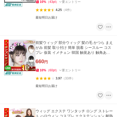
10
%
（
43
pt
）
要エントリー
4.25
（
4
件
）
最短明日お届け
前髪ウィッグ 部分ウィッグ 髪の毛 かつら まえ
がみ 前髪 取り付け 簡単 脱着 シースルー コス
プレ 仮装 イメチェン 韓国 触覚あり 触角あり
触覚
660
円
10
%
（
60
pt
）
要エントリー
3.97
（
33
件
）
最短明日お届け
ウィッグ エクステ ワンタッチ ロング ストレー
ト ハロウィン コスプレ エクステンション 耐熱