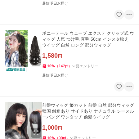
最短明日お届け
ポニーテール ウェーブ エクステ クリップ式 ウ
ィッグ 人気 つけ毛 直毛 50cm インスタ映え
ウイッグ 自然 ロング 部分ウィッグ
1,580
円
10
%
（
142
pt
）
要エントリー
最短明日お届け
前髪ウィッグ 姫カット 前髪 自然 部分ウィッグ
韓国 触角あり サイドあり ナチュラル シースル
ーバング ワンタッチ 前髪ウイッグ
1,000
円
10
%
（
90
pt
）
要エントリー