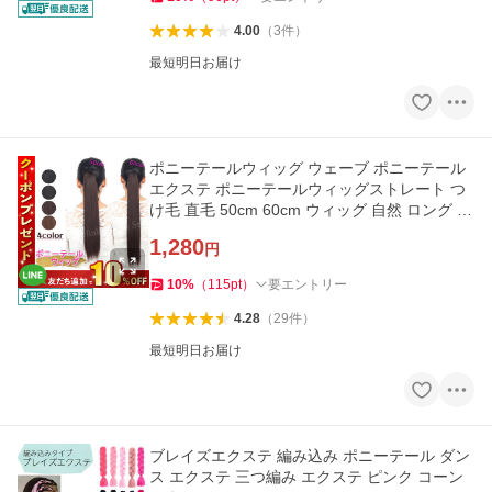
4.00
（
3
件
）
最短明日お届け
ポニーテールウィッグ ウェーブ ポニーテール
エクステ ポニーテールウィッグストレート つ
け毛 直毛 50cm 60cm ウィッグ 自然 ロング 部
分ウィッグ ストレート
1,280
円
10
%
（
115
pt
）
要エントリー
4.28
（
29
件
）
最短明日お届け
ブレイズエクステ 編み込み ポニーテール ダン
ス エクステ 三つ編み エクステ ピンク コーン