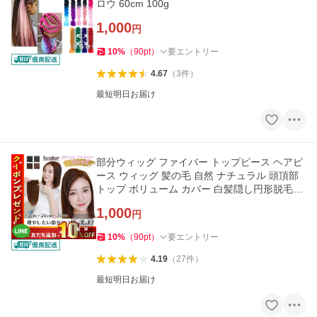
ロウ 60cm 100g
1,000
円
10
%
（
90
pt
）
要エントリー
4.67
（
3
件
）
最短明日お届け
部分ウィッグ ファイバー トップピース ヘアピ
ース ウィッグ 髪の毛 自然 ナチュラル 頭頂部
トップ ボリューム カバー 白髪隠し円形脱毛症
15cm 25cm 35cm
1,000
円
10
%
（
90
pt
）
要エントリー
4.19
（
27
件
）
最短明日お届け