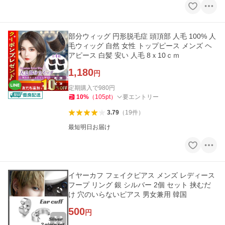
部分ウィッグ 円形脱毛症 頭頂部 人毛 100% 人
毛ウィッグ 自然 女性 トップピース メンズ ヘ
アピース 白髪 安い 人毛 8ｘ10ｃｍ
1,180
円
定期購入で
980
円
10
%
（
105
pt
）
要エントリー
3.79
（
19
件
）
最短明日お届け
イヤーカフ フェイクピアス メンズ レディース
フープ リング 銀 シルバー 2個 セット 挟むだ
け 穴のいらないピアス 男女兼用 韓国
500
円