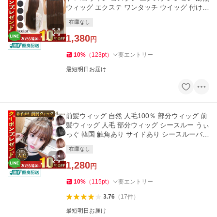
ウィッグ エクステ ワンタッチ ウイッグ 付け毛
つけ毛
在庫なし
1,380
円
10
%
（
123
pt
）
要エントリー
最短明日お届け
前髪ウィッグ 自然 人毛100％ 部分ウィッグ 前
髪ウィッグ 人毛 部分ウィッグ シースルー うぃ
っぐ 韓国 触角あり サイドあり シースルーバン
グ ワンタッチ
在庫なし
1,280
円
10
%
（
115
pt
）
要エントリー
3.76
（
17
件
）
最短明日お届け