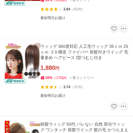
10
%
（
206
pt
）
要エントリー
3.94
（
62
件
）
最短明日お届け
ウィッグ 360度対応 人工毛ウィッグ 35ｃｍ 25
ｃｍ ３Ｄ構造 ファイバー 前髪付きウイッグ 毛
量多め ヘアピース I型つむじ付き
1,880
円
10
%
（
170
pt
）
要エントリー
3.74
（
31
件
）
最短明日お届け
前髪ウィッグ 50代 バレない 自然 部分ウィッ
グ ワンタッチ 前髪ウイッグ 髪の毛 かつらまえ