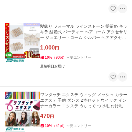
髪飾り フォーマル ラインストーン 髪留め キラ
キラ 結婚式 パーティー ヘアコーム アクセサリ
ー ジュエリー・コーム シルバー ヘアアクセサ
リー ゴールド
1,000
円
10
%
（
90
pt
）
要エントリー
最短明日お届け
ワンタッチ エクステ ウィッグ メッシュ カラー
エクステ 子供 ダンス 2本セット ウイッグ イン
ナーカラー エクステ うぃっぐ つけ毛 付け毛
自然
470
円
10
%
（
41
pt
）
要エントリー