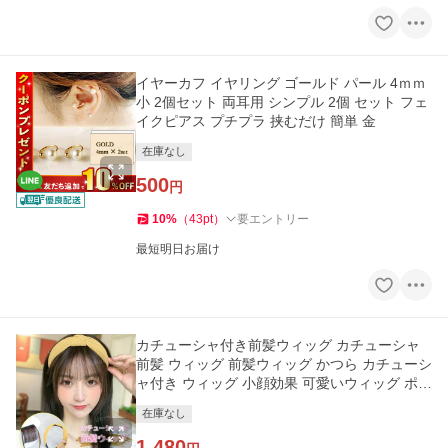
イヤーカフ イヤリング ゴールド パール 4ｍｍ
小 2個セット 両耳用 シンプル 2個 セット フェ
イクピアス プチプラ 挟むだけ 簡単 金
在庫なし
500
円
10
%
（
43
pt
）
要エントリー
最短明日お届け
カチューシャ付き前髪ウィッグ カチューシャ
前髪 ウィッグ 前髪ウィッグ かつら カチューシ
ャ付き ウィッグ 小顔効果 可愛いウィッグ ポイ
ントウィッグ 耐熱
在庫なし
1,480