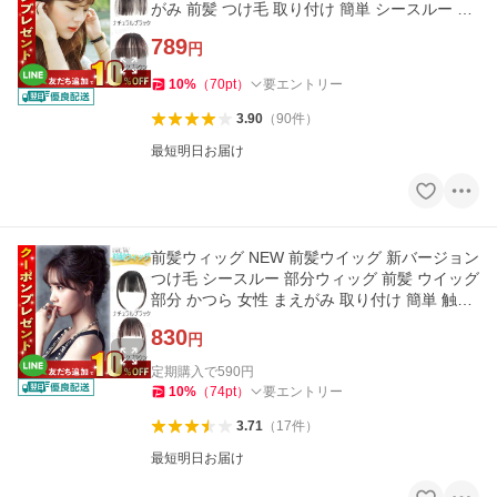
がみ 前髪 つけ毛 取り付け 簡単 シースルー 韓
国 触角
789
円
10
%
（
70
pt
）
要エントリー
3.90
（
90
件
）
最短明日お届け
前髪ウィッグ NEW 前髪ウイッグ 新バージョン
つけ毛 シースルー 部分ウィッグ 前髪 ウイッグ
部分 かつら 女性 まえがみ 取り付け 簡単 触角
あり 自然
830
円
定期購入で
590
円
10
%
（
74
pt
）
要エントリー
3.71
（
17
件
）
最短明日お届け