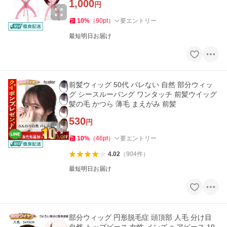
1,000
円
10
%
（
90
pt
）
要エントリー
最短明日お届け
前髪ウィッグ 50代 バレない 自然 部分ウィッ
グ シースルーバング ワンタッチ 前髪ウイッグ
髪の毛 かつら 薄毛 まえがみ 前髪
530
円
10
%
（
46
pt
）
要エントリー
4.02
（
904
件
）
最短明日お届け
部分ウィッグ 円形脱毛症 頭頂部 人毛 分け目