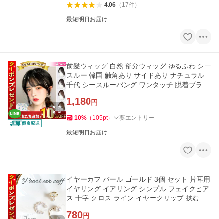
4.06
（
17
件
）
最短明日お届け
前髪ウィッグ 自然 部分ウィッグ ゆるふわ シー
スルー 韓国 触角あり サイドあり ナチュラル
千代 シースルーバング ワンタッチ 脱着ブラッ
ク ブラウン 変装
1,180
円
10
%
（
105
pt
）
要エントリー
最短明日お届け
イヤーカフ パール ゴールド 3個 セット 片耳用
イヤリング イアリング シンプル フェイクピア
ス 十字 クロス ライン イヤークリップ 挟むだ
け 簡単 金
780
円