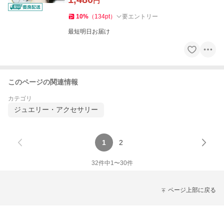
円
10
%
（
134
pt
）
要エントリー
最短明日お届け
このページの関連情報
カテゴリ
ジュエリー・アクセサリー
1
2
32
件中
1
〜
30
件
ページ上部に戻る