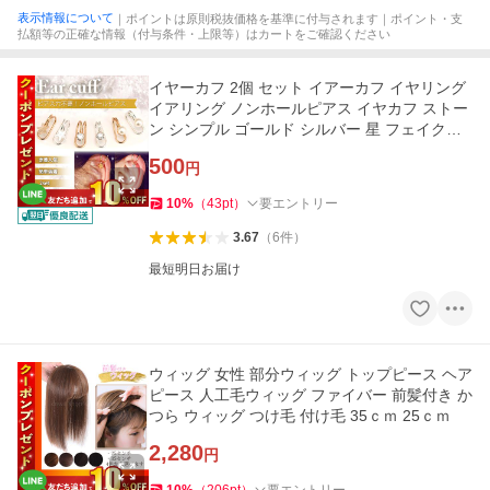
表示情報について
｜ポイントは原則税抜価格を基準に付与されます｜ポイント・支
払額等の正確な情報（付与条件・上限等）はカートをご確認ください
イヤーカフ 2個 セット イアーカフ イヤリング
イアリング ノンホールピアス イヤカフ ストー
ン シンプル ゴールド シルバー 星 フェイクピ
アス パール
500
円
10
%
（
43
pt
）
要エントリー
3.67
（
6
件
）
最短明日お届け
ウィッグ 女性 部分ウィッグ トップピース ヘア
ピース 人工毛ウィッグ ファイバー 前髪付き か
つら ウィッグ つけ毛 付け毛 35ｃｍ 25ｃｍ
2,280
円