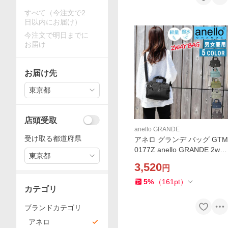
すべて（今注文で2
日以内にお届け）
今注文で明日までに
お届け
お届け先
東京都
店頭受取
anello GRANDE
受け取る都道府県
アネロ グランデ バッグ GTM
0177Z anello GRANDE 2way
東京都
斜め掛け 軽量 撥水 10ポケッ
3,520
円
ト ab-514300
5
%
（
161
pt
）
カテゴリ
ブランドカテゴリ
アネロ