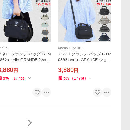
nello
anello GRANDE
アネロ グランデ バッグ GTM
アネロ グランデ バッグ GTM
862 anello GRANDE 2way
0892 anello GRANDE ショル
ショルダーバッグ バック は
ダーバッグ 2way 多機能 バ
3,880
3,880
円
円
っ水加工 軽量 斜め掛け レデ
ッグ 斜め掛け レディース メ
ィース 10ポケット ab-60958
ンズ 女性 男性 男女兼用 ab-
5
%
（
177
pt
）
5
%
（
177
pt
）
60957