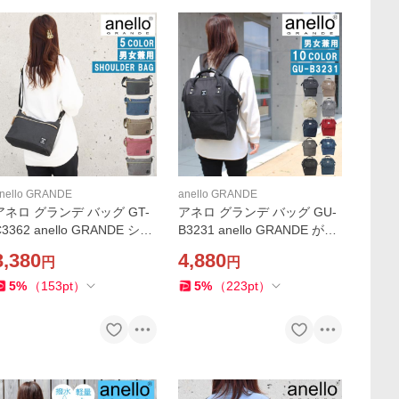
nello GRANDE
anello GRANDE
アネロ グランデ バッグ GT-
アネロ グランデ バッグ GU-
C3362 anello GRANDE ショ
B3231 anello GRANDE がま
ルダーバッグ ミニバッグ サ
口 口金 リュック リュックサ
3,380
4,880
円
円
コッシュ バック 斜め掛け 男
ック デイバッグ バックパッ
女兼用 ab-394300
ク 男女兼用 ag-315300
5
%
（
153
pt
）
5
%
（
223
pt
）