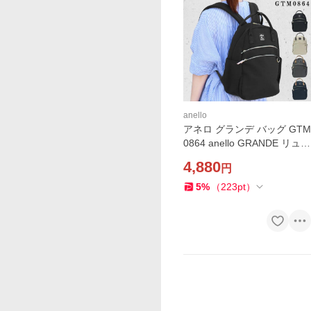
anello
アネロ グランデ バッグ GTM
0864 anello GRANDE リュッ
ク ハンドル付きデイバック
4,880
円
バックパック バック はっ水
加工 軽量 レディース リュッ
5
%
（
223
pt
）
クサック ab-60960