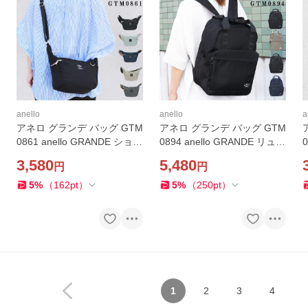
anello
anello
a
アネロ グランデ バッグ GTM
アネロ グランデ バッグ GTM
0861 anello GRANDE ショル
0894 anello GRANDE リュッ
0
ダーバッグ バック はっ水加
ク キャリーオン バック はっ
3,580
5,480
円
円
工 軽量 斜め掛け レディース
水加工 軽量 ノートPC レデ
ab-60959
ィース リュックサック ab-6
5
%
（
162
pt
）
5
%
（
250
pt
）
0962
1
2
3
4