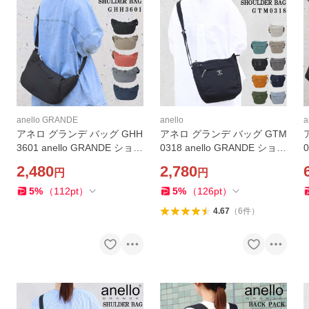
anello GRANDE
anello
a
アネロ グランデ バッグ GHH
アネロ グランデ バッグ GTM
3601 anello GRANDE ショル
0318 anello GRANDE ショル
ダーバッグ はっ水加工 軽量
ダーバッグ 軽量 斜め掛け ミ
2,480
2,780
円
円
多機能 斜め掛け レディース
ニショルダーバッグ バック a
メンズ 女性 男性 ab-61138
b-60915
5
%
（
112
pt
）
5
%
（
126
pt
）
b
4.67
（
6
件
）