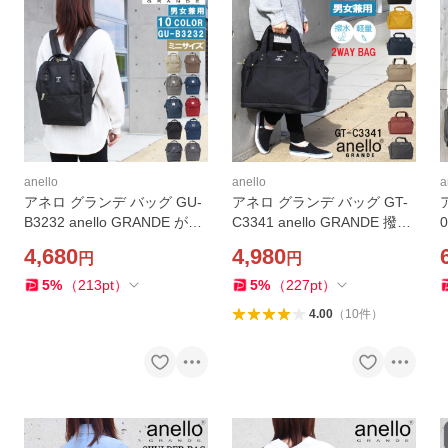
anello
anello
a
アネロ グランデ バッグ GU-
アネロ グランデ バッグ GT-
B3232 anello GRANDE がま
C3341 anello GRANDE 撥水
口 口金 リュック リュックサ
加工 2way ボストンバッグ
4,680
4,980
円
円
ック デイバッグ バックパッ
ショルダーバッグ バック 男
ク バック 男女兼用 ag-3154
女兼用 ag-266000
5
%
（
213
pt
）
5
%
（
227
pt
）
00
4.00
（
10
件
）