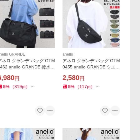
nello GRANDE
anello
アネロ グランデ バッグ GTM
アネロ グランデ バッグ GTM
0462 anello GRANDE 撥水加
0455 anello GRANDE ウエス
工 旅行 3way ボストン ショ
トバッグ ウエストポーチ シ
6,980
2,580
円
円
ルダー リュック 修学旅行 バ
ョルダーバッグ 軽量 斜め掛
ッグ 自然学校 大容量 軽量 a
け ヒップバッグ ab-60913
5
%
（
319
pt
）
5
%
（
117
pt
）
-61136