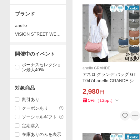
ブランド
anello
VISION STREET WEA
R
開催中のイベント
ボーナスセレクショ
anello GRANDE
ン最大40%
アネロ グランデ バッグ GT-
T0474 anello GRANDE ショ
ルダーバッグ バック はっ水
対象商品
2,980
円
加工 軽量 レディース メンズ
割引あり
ab-488000
5
%
（
135
pt
）
クーポンあり
ソーシャルギフト
定期購入
在庫ありのみを表示