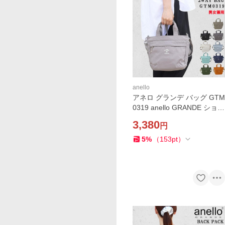
anello
アネロ グランデ バッグ GTM
0319 anello GRANDE ショル
ダーバッグ トートバッグ 2w
3,380
円
ay 軽量 斜め掛け はっ水加工
ミニショルダーバッグ バッ
5
%
（
153
pt
）
ク ab-60914