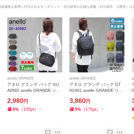
税抜価格を基準に付与されます｜ポイント・支払額等の正確な情報（付与条件・上限等）は
anello GRANDE
anello GRANDE
a
アネロ グランデ バッグ GU
アネロ グランデ バッグ GT
A0982 anello GRANDE ショ
H2401 anello GRANDE リュ
ルダーバッグ バック 斜め掛
ック バックパック デイパッ
2,980
3,860
円
円
け 軽量 はっ水加工 レディー
ク バック 男女兼用 ab-4316
ス メンズ 女性 男性 男女兼用
00
5
%
（
135
pt
）
5
%
（
176
pt
）
ab-431200
2