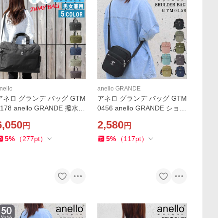
nello
anello GRANDE
アネロ グランデ バッグ GTM
アネロ グランデ バッグ GTM
0178 anello GRANDE 撥水加
0456 anello GRANDE ショル
工 2way ボストンバッグ シ
ダーバッグ はっ水加工 軽量
6,050
2,580
円
円
ョルダーバッグ キャリーオ
多機能 斜め掛け CABIN キャ
ンバッグ バック ab-514400
ビン スクエア ab-61139
5
%
（
277
pt
）
5
%
（
117
pt
）