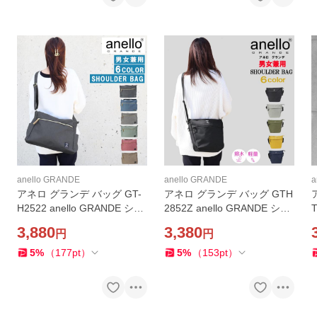
anello GRANDE
anello GRANDE
a
アネロ グランデ バッグ GT-
アネロ グランデ バッグ GTH
H2522 anello GRANDE ショ
2852Z anello GRANDE ショ
T
ルダーバッグ バック 斜め掛
ルダーバッグ バック 多機能
3,880
3,380
円
円
け レディース メンズ 女性 男
斜め掛け レディース メンズ
性 男女兼用 ab-412900
女性 男性 男女兼用 ab-6038
5
%
（
177
pt
）
5
%
（
153
pt
）
1