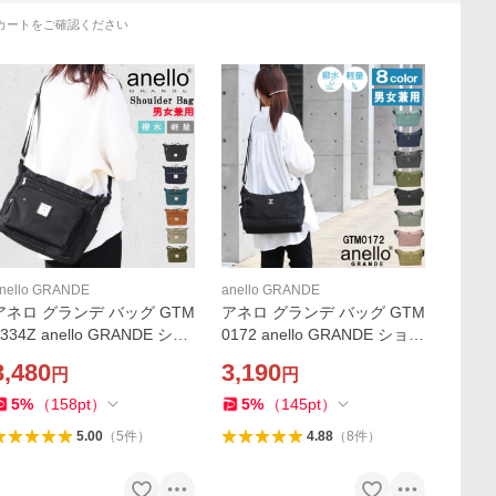
カートをご確認ください
nello GRANDE
anello GRANDE
アネロ グランデ バッグ GTM
アネロ グランデ バッグ GTM
0334Z anello GRANDE ショ
0172 anello GRANDE ショル
ルダーバッグ バック 多機能
ダーバッグ バック はっ水加
3,480
3,190
円
円
斜め掛け レディース メンズ
工 軽量 多機能 斜め掛け レデ
女性 男性 男女兼用 ab-6038
ィース メンズ 女性 男性 男女
5
%
（
158
pt
）
5
%
（
145
pt
）
兼用 ab-488200
5.00
（
5
件
）
4.88
（
8
件
）