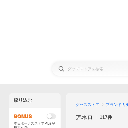
絞り込む
グッズストア
ブランドカ
アネロ
117
件
本日ボーナスストアPlusが
最大20%