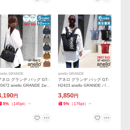
nello GRANDE
anello GRANDE
アネロ グランデ バッグ GT-
アネロ グランデ バッグ GT-
0472 anello GRANDE 2way
H2423 anello GRANDE バッ
ショルダーバッグ バック は
クパック リュック リュック
3,190
3,850
円
円
っ水加工 軽量 斜め掛け レデ
サック バック 男女兼用 ab-3
ィース メンズ 女性 男性 男女
41800
5
%
（
145
pt
）
5
%
（
176
pt
）
兼用 ab-488300