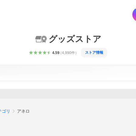
グッズストア
ストア情報
4.59
（
4,990
件
）
テゴリ
アネロ