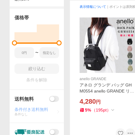
表示情報について
｜ポイントは原則
価格帯
〜
絞り込む
anello GRANDE
条件を解除
アネロ グランデ バッグ GH
M0554 anello GRANDE リュ
ック 多機能 ミニリュック 小
送料無料
4,280
円
さめ レディース ab-60383
条件付き送料無料
5
%
（
195
pt
）
条件なし