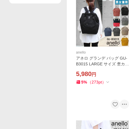
anello
アネロ グランデ バッグ GU-
B3015 LARGE サイズ 杢カラ
ー がま口 anello GRANDE 口
5,980
円
金 リュックサック 男女兼用
GUB ag-315900
5
%
（
273
pt
）