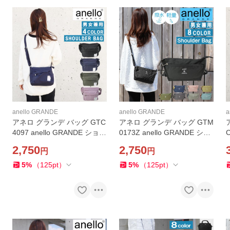
anello GRANDE
anello GRANDE
a
アネロ グランデ バッグ GTC
アネロ グランデ バッグ GTM
4097 anello GRANDE ショル
0173Z anello GRANDE ショ
ダーバッグ バック 斜め掛け
ルダーバッグ バック はっ水
2,750
2,750
円
円
レディース メンズ 女性 男性
斜め掛け レディース メンズ
男女兼用 ab-413200
女性 男性 男女兼用 ab-5142
5
%
（
125
pt
）
5
%
（
125
pt
）
00