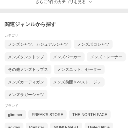
さらに9件のカテゴリを見る
【素材】コットン100%
【プリント方式】インクジェット
【生産国】中国製/made in China、プリント・企画/日本製（宮城
県石巻市）
【対象】大人、メンズ、男性、レディース、女性
関連ジャンルから探す
【商品分類】Tシャツ、半袖、ティーシャツ、トップス、大きいサ
イズ、ビッグサイズ、アートTシャツ、オリジナルTシャツ、絵
画、名画、有名、偉人、作曲家、音楽家、ミュージシャン、アー
カテゴリ
ティスト、作家、画家、ペアTシャツ、ペア、ペアルック、カップ
ル、夫婦、親子、お揃い、お揃いTシャツ
メンズシャツ、カジュアルシャツ
メンズポロシャツ
【シーン】カジュアル、アメカジ、ストリート、デイリー、普段
着、プレゼント、通学
メンズタンクトップ
メンズパーカー
メンズトレーナー
【モデル着用サイズ】男性モデル：180cm、64kgがLサイズを着
用、女性モデル：156cmがSサイズを着用
その他メンズトップス
メンズニット、セーター
メンズカーディガン
メンズ前開きべスト、ジレ
メンズラガーシャツ
ブランド
glimmer
FREAK'S STORE
THE NORTH FACE
adidas
Printstar
MONO-MART
United Athle