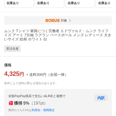
在庫あり
在庫あり
在庫あり
在庫あり
対象
ムンク Tシャツ 家路につく労働者 エドヴァルド・ムンク ライフ
イズ アート 7分袖 ラグラン ベースボール メンズ レディース 大き
いサイズ 絵画 ホワイト 白
受注生産
価格
4,325
円
+ 送料
300
円
（
全国一律
）
条件により送料が異なる場合があります。
全額PayPay残高で支払い&LINEと連携で
内訳
獲得
5
%
（
197
pt）
獲得のうち4.5%は
利用先・期間限定