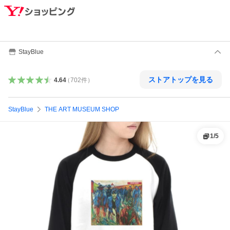
StayBlue
ストアトップを見る
4.64
（
702
件
）
StayBlue
THE ART MUSEUM SHOP
1
/
5