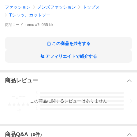
ファッション
メンズファッション
トップス
Tシャツ、カットソー
商品
コード：
emc-a7t-055-bk
この商品を共有する
アフィリエイトで紹介する
商品レビュー
-.--
5
4
この
商品
に関するレビューはありません
3
2
1
-
件
EDVARD MUNCH エドヴァル
商品Q&A
（
0
件）