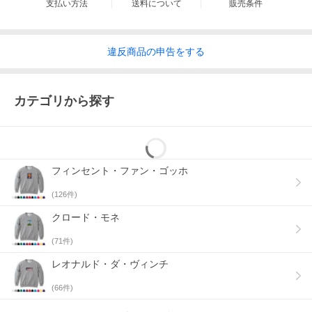
支払い方法
送料について
販売条件
た。1903 年頃からは友人のマックス・リンデのた めの連作を制
作したり、イプセンの舞台装置の下絵を書いたりした。1908 年、
コペンハーゲンの精神病院 に入院し、療養生活を送った。この時
にはノルウェー政府から勲章を与えられたり、国立美術館がムン
違反
商品の
申告をする
クの 作品を購入したりして、ムンクの評価は決定的になってい
た。
ムンクが代表作の多くを制作した1890 年代のヨーロッパは世紀末
芸術と呼ばれる時代であり、同時代の画 家たちと同様、リアリズ
ムを離れ、人間の心の神秘の追求に向かった。『叫び』に代表さ
カテゴリから探す
れる作品には、説 明し難い家路につく労働者が通底しているが、
ムンクが鋭敏な感受性をもって、人間の心の闇の世界を表現した
ものとい える。
作品の多くはムンク美術館等の美術館に収蔵されている。その中
でも、『叫び』は世界的に抜群の知名度を 誇り、複数バージョン
のうち個人所蔵のパステル画が、2012 年にオークションで手数料
フィンセント・ファン・ゴッホ
込み1 億1990 万 ドル（約96 億円）で落札されたことは、大きな
ニュースとなった。
当店のサイズの測り方をご参照ください。
(
126
件)
EDVARD MUNCH エドヴァルド・ムンク / 家路につく労働者
晩年の作品であり、1913年から1915年に掛けて制作された作品。
クロード・モネ
この時期、ムンクは労働者階級を主題とした「労働者シリーズ」
に取り組み、200点を超えるを作品を制作、この頃ドイツでのムン
クの高い評価が確立しました。
(
71
件)
こちらの作品は「労働者シリーズ」の中でも有名な一枚です。
レオナルド・ダ・ヴィンチ
※この商品はご注文後にお客様の為に1点づつ制作する受注生産商
品です。ご注文後の返品・交換に対応できませんので、ご理解頂
(
66
件)
いた場合のみご注文ください。