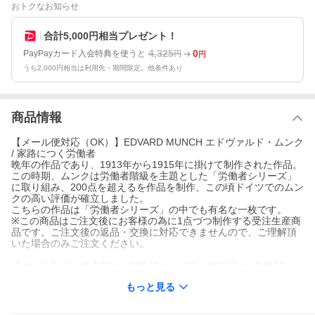
おトクなお知らせ
合計5,000円相当プレゼント！
4,325
0
PayPayカード入会特典を使うと
円
円
うち2,000円相当は利用先・期間限定。他条件あり
商品情報
【メール便対応（OK）】EDVARD MUNCH エドヴァルド・ムンク
/ 家路につく労働者
晩年の作品であり、1913年から1915年に掛けて制作された作品。
この時期、ムンクは労働者階級を主題とした「労働者シリーズ」
に取り組み、200点を超えるを作品を制作、この頃ドイツでのムン
クの高い評価が確立しました。
こちらの作品は「労働者シリーズ」の中でも有名な一枚です。
※この商品はご注文後にお客様の為に1点づつ制作する受注生産商
品です。ご注文後の返品・交換に対応できませんので、ご理解頂
いた場合のみご注文ください。
【サイズ】(S：身丈68cm 身幅49cm)、(M：身丈71cm 身幅52c
m)、(L：身丈74cm 身幅55cm)、(XL：身丈77cm 身幅58cm)
もっと見る