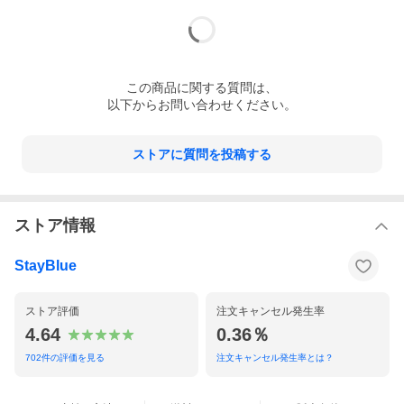
この
商品
に関する質問は、
以下からお問い合わせください。
ストアに質問を投稿する
ド・ムンク
ストア情報
ムンクは1863 年、ノルウェーのロイテンで医師の父のもと に生
まれ、間もなく首都クリスチャニア（現オスロ）に移っ た。1868
年に母が病気で亡くなり、1877 年には姉が亡くな るという不幸
StayBlue
に見舞われ、後の絵画作品に影響を与えている。 1880 年、王立
絵画学校に入学し、1883 年頃から、画家クリ スチャン・クロー
グや作家ハンス・イェーゲルを中心とする ボヘミアン・グループ
ストア評価
注文キャンセル発生率
との交際を始めるとともに、展覧会へ の出品を始めたが、作品へ
の評価は厳しかった。 1889 年から1892 年にかけて、ノルウェー
4.64
0.36％
政府の奨学金を 得てパリに留学した。この頃、「これからは、息
づき、感じ、 苦しみ、愛する、生き生きとした人間を描く」とい
702
件の評価を見る
注文キャンセル発生率とは？
う「サン ＝クルー宣言」を書き残している。
1902 年からはドイツを中心に活動したが、この年、ラーセ ンと
口論の末、暴発したピストルで手にけがを負うという事 件があっ