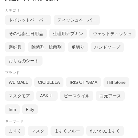
カテゴリ
トイレットペーパー
ティッシュペーパー
その他衛生日用品
生理用ナプキン
ウェットティッシュ
長寿祝い
還暦 (かんれき) 60歳 / 古希 (こき) 70歳 / 喜寿
(きじゅ) 77歳
避妊具
除菌剤、抗菌剤
爪切り
ハンドソープ
傘寿 (さんじゅ) 80歳 / 米寿 (べいじゅ) 88歳 /
卒寿 (そつじゅ) 90歳
白寿 (はくじゅ) 99歳 / 百寿 (ももじゅ) 100歳 /
おりものシート
茶寿 (ちゃじゅ) 108歳
皇寿 (こうじゅ) 111歳 / 大還暦 (だいかんれき)
ブランド
120歳
結婚記念日
紙婚式 1周年 / 藁婚式 綿婚式 2周年 / 革婚式 3
WEIMALL
CICIBELLA
IRIS OHYAMA
Hill Stone
周年 / 花婚式 4周年
木婚式 5周年 / 鉄婚式 6周年 / 銅婚式 7周年 / ゴ
マスクモア
ASKUL
ビースタイル
白元アース
ム婚式 8周年 / 陶器婚式 9周年
錫婚式 アルミ婚式 10周年 / 鋼鉄婚式 11周年
絹婚式 亜麻婚式 12周年 / レース婚式 13周年 /
firm
Fitty
象牙婚式 14周年
水晶婚式 15周年 / 磁器婚式 20周年 / 銀婚式 25
周年 / 真珠婚式 30周年
キーワード
珊瑚婚式 翡翠婚式 35周年 / ルビ−婚式 40周年 /
サファイア婚式 45周年
ますく
マスク
ますくブルー
れいかんますく
金婚式 50周年 / エメラルド婚式 55周年 / ダイ