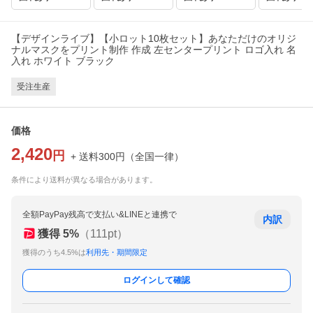
【デザインライブ】【小ロット10枚セット】あなただけのオリジ
ナルマスクをプリント制作 作成 左センタープリント ロゴ入れ 名
入れ ホワイト ブラック
受注生産
価格
2,420
円
+ 送料
300
円
（
全国一律
）
条件により送料が異なる場合があります。
全額PayPay残高で支払い&LINEと連携で
内訳
獲得
5
%
（
111
pt）
獲得のうち4.5%は
利用先・期間限定
ログインして確認