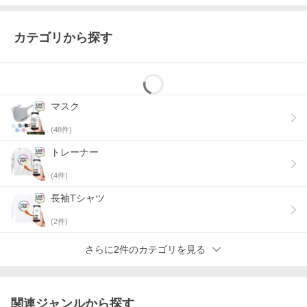
す。
大ロット印刷の前にサンプル印刷としてご利用ください。
カテゴリから探す
マスクは印刷範囲が小さいので細かな線などの印刷はできませ
ん。
細かなデザインが含まれる場合は、大ロット印刷の前に1枚印刷し
テストしてみる事をお勧めいたします。
https://store.shopping.yahoo.co.jp/stayblue/designlive008-1.html
マスク
【全てのプリント製品について】
液温は30℃を限度とし、洗剤は中性洗剤を使用してください。 プ
リントがはがれる恐れがあるため、プリント面をこするのはおや
(
48
件)
め下さい。
乾燥機は使用せず、アイロンを使用する場合、低温でプリント面
トレーナー
に当てないようご注意ください。
保管時にプリント面を合わせてたたむと、プリント部分がくっつ
(
4
件)
く場合があります。
長袖Tシャツ
(
2
件)
さらに2件のカテゴリを見る
関連ジャンルから探す