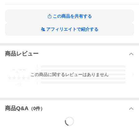
お客様がデザインして作るマスクです。
この商品を共有する
当店のデザインアプリ「デザインライブ」を使えば誰でも簡単に
アフィリエイトで紹介する
プロ並みのデザインが完成しちゃいます！
デザインアプリは無料で使えます。お気に入りのデザインが完成
しましたらデザインキーを発行して、買いもカゴからご注文くだ
さいませ。
商品レビュー
今から、アナタがデザイナーです。
個性たっぷりの何処にも売っていない世界にたった1つのデザイン
-.--
5
のアイテムをチームで揃えたり贈り物としても、きっと喜ばれま
4
この
商品
に関するレビューはありません
す。
3
2
プリントは日本国内で1点1点丁寧に仕上げさせて頂きます！
1
-
件
薄く、軽くてフィット感の良いファッション性の高いマスクをベ
ースに
商品Q&A
（
0
件）
ボディには薄く、軽くてフィット感の良いファッション性の高い
マスクを採用。
手洗い可能な為、繰り返し使用でき衛生的。使い捨てない分、環
境にもやさしく経済的です。
素材：ポリエステル、ポリウレタン
ボディー原産国：中国