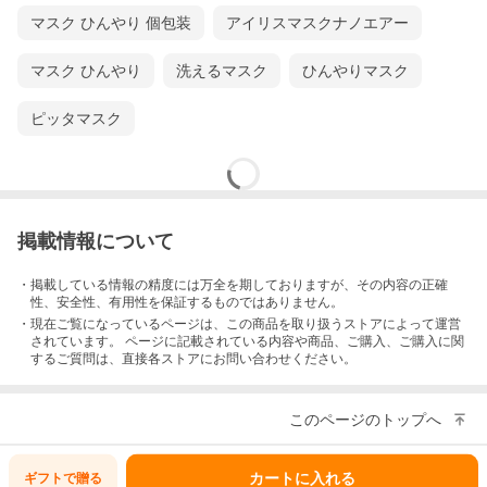
ヤモンド婚式 60周年
マスク ひんやり 個包装
アイリスマスクナノエアー
プラチナ婚式 75周年
お祝いごと
プレゼント / Present / ギフト / Gift / 贈り物 /
マスク ひんやり
洗えるマスク
ひんやりマスク
贈りもの / 贈物 / 贈呈品 / 贈呈
贈答品 / 贈答 / ラッピング / ギフトセット / セ
ット / 誕生日 / 誕生日プレゼント
ピッタマスク
出産祝い / 出産内祝い / 内祝い / 結婚 / 結婚式 /
結婚祝い / 結婚内祝い / 結婚記念
引き出物 / 引出物 / 開店祝い / 開店 / 周年記念 /
周年祝い / 地鎮祭 / 成人
成人祝い / 成人式 / 新成人 / 卒業 / 卒業祝い /
入学祝い / 就職祝い / 新入社員
新生活 / 新生活応援 / 初任給 / 記念日 / 記念品 /
掲載情報について
昇進 / 転勤 / 送別 / 退官 / 定年
退職 / 送別品 / 勤続 / 永年勤続 / 勤続記念 / 永
年表彰 / 祝い / 景品
・掲載している情報の精度には万全を期しておりますが、その内容の正確
性、安全性、有用性を保証するものではありません。
イベント
お正月 / 新年会 / バレンタイン / バレンタイン
・現在ご覧になっているページは、この
商品
を取り扱うストアによって運営
デー / バレンタインデイ / Valentine
されています。 ページに記載されている内容
や商品、ご購入
、ご購入に関
ホワイトデー / ホワイトデイ / whiteday / 母の
するご質問は、直接各ストアにお問い合わせください。
日 / Mother's Day / 父の日
Father's Day / こどもの日 / 子供の日 / 子ども
の日 / 端午の節句 / お中元 / 敬老の日
敬老 / 勤労感謝 / クリスマス / Xmas /
このページのトップへ
Christmas / Chrismas / くりすます
忘年会 / お歳暮 / 増税 / 令和 / 令和元年 /
2021/2022/2023/2024/2025
カートに入れる
ギフトで
贈る
ゴルフコンペ / ゴルフ / スポーツイベント / 粗