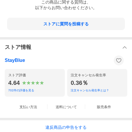
この
商品
に関する質問は、
以下からお問い合わせください。
これからは、自身でデザインをし無駄のない生産をする時代
大量の生産ロットをこなせる企業。才能のあるデザイナーや高価
なデザインソフトを使いこなせる知識と技術を身に着けた人だけ
ストアに質問を投稿する
がデザインやモノ作りできた時代は終わりつつあります。
もっと、デザインやモノ作りは身近で誰にも簡単に気軽に楽しん
で体験できるようにしたい。そして、作ったアイテムで自分を表
現できる。仲間とシェアできる。
ストア情報
それを着て自分のライフスタイルを満喫できる。そんな所を目指
してます。
StayBlue
まずは、デザインアプリでデザインして遊んでください（もちろ
ん無料です）
ストア評価
注文キャンセル発生率
まずは、デザインアプリでデザインして遊んでください（もちろ
4.64
0.36％
ん無料です）。
気に入ったデザインが完成したらデザインキーを発行してくださ
702
件の評価を見る
注文キャンセル発生率とは？
い（ここまでは無料です）。
買い物カゴに商品を入れてデザインキーを入力してご注文してく
ださい（商品代金がかかります）。
支払い方法
送料について
販売条件
商品代金は分かりやすく印刷代込ですので安心してください。
違反
商品の
申告をする
大ロット印刷の前に1枚印刷しテストしてみる事をお勧めいたしま