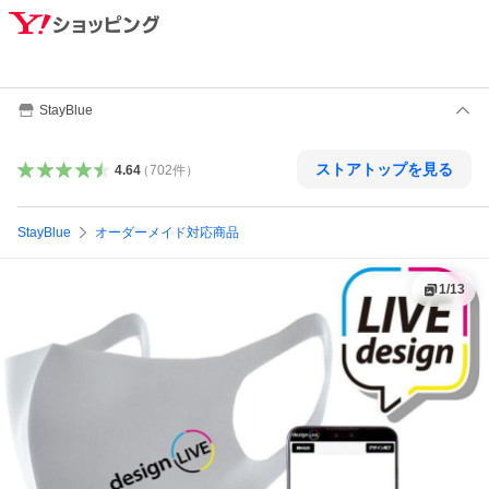
StayBlue
ストアトップを見る
4.64
（
702
件
）
StayBlue
オーダーメイド対応商品
1
/
13