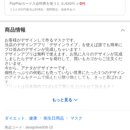
2,420
0
PayPayカード入会特典を使うと
円
円
うち2,000円相当は利用先・期間限定。他条件あり
商品情報
お客様がデザインして作るマスクです。
当店のデザインアプリ「デザインライブ」を使えば誰でも簡単に
プロ並みのデザインが完成しちゃいます！
デザインアプリは無料で使えます。お気に入りのデザインが完成
しましたらデザインキーを発行して、買いもカゴからご注文くだ
さいませ。
今から、アナタがデザイナーです。
個性たっぷりの何処にも売っていない世界にたった1つのデザイン
のアイテムをチームで揃えたり贈り物としても、きっと喜ばれま
す。
プリントは日本国内で1点1点丁寧に仕上げさせて頂きます！
もっと見る
ダイエット、健康
衛生日用品
マスク
商品
コード：
designlive008-10