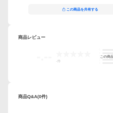
この商品を共有する
商品
レビュー
5
-.--
4
この
商
3
2
-
件
1
商品Q&A
(
0
件)