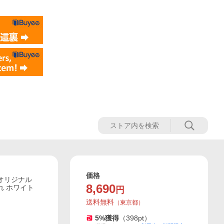
価格
オリジナル
8,690
れ ホワイト
円
送料無料
（
東京都
）
5
%獲得
（
398
pt）