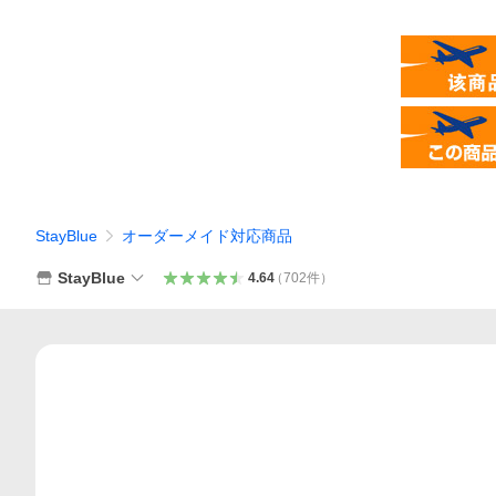
StayBlue
オーダーメイド対応商品
StayBlue
4.64
（
702
件
）