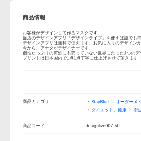
商品情報
お客様がデザインして作るマスクです。
当店のデザインアプリ「デザインライブ」を使えば誰でも
デザインアプリは無料で使えます。お気に入りのデザイン
今から、アナタがデザイナーです。
個性たっぷりの何処にも売っていない世界にたった1つのデ
プリントは日本国内で1点1点丁寧に仕上げさせて頂きます
商品
カテゴリ
StayBlue
オーダーメ
ダイエット、健康
衛
商品
コード
designlive007-50