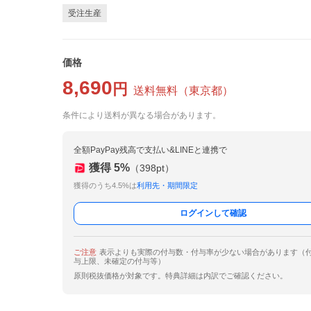
受注生産
価格
8,690
円
送料無料
（
東京都
）
条件により送料が異なる場合があります。
全額PayPay残高で支払い&LINEと連携で
獲得
5
%
（
398
pt）
獲得のうち4.5%は
利用先・期間限定
ログインして確認
ご注意
表示よりも実際の付与数・付与率が少ない場合があります（
与上限、未確定の付与等）
原則税抜価格が対象です。特典詳細は内訳でご確認ください。