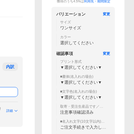
獲得のうち4.5%は
利用先・期間限定
バリエーション
変更
サイズ
ワンサイズ
カラー
選択してください
確認事項
変更
プリント形式
内訳
▼選択してください▼
■書体(名入れの場合)
▼選択してください▼
■文字色(名入れの場合)
▼選択してください▼
取寄・受注生産品です／変
付
更・返品・交換・キャンセ
詳細
注意事項確認済み
ル不可
■名入れ文字(10文字以内)
（10文字まで）
ご注文手続きで入力して
ください