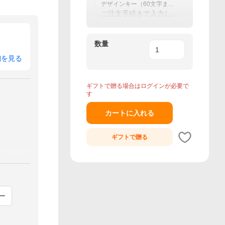
デザインキー（60文字ま
で）
ご注文手続きで入力して
ください
数量
細を見る
ギフトで贈る場合はログインが必要で
す
カートに入れる
ギフトで
贈る
ー