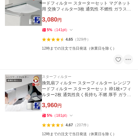
ードフィルター スターターセット マグネット
用 交換フィルター3枚 通気性 不燃性 ガラス繊
維 長持ち 厚手
3,080
円
5
%
（
141
pt
）
4.65
（
329
件
）
12時までの注文で当日発送（休業日を除く）
スターフィルター
換気扇フィルター スターフィルター レンジフ
ードフィルター スターターセット 枠1枚+フィ
ルター2枚 通気性良く長持ち 不燃 厚手 ガラス
繊維
3,960
円
5
%
（
181
pt
）
4.67
（
207
件
）
12時までの注文で当日発送（休業日を除く）