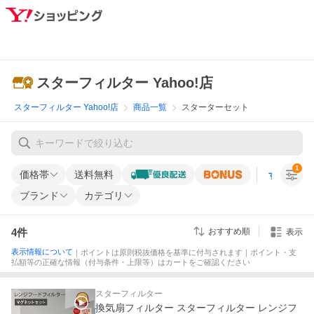
スターフィルター Yahoo!店
スターフィルター Yahoo!店
商品一覧
スターターセット
1
価格帯
送料無料
すべての条
ブランド
カテゴリ
4
件
おすすめ順
表示
表示情報について
｜ポイントは原則税抜価格を基準に付与されます｜ポイント・支
払額等の正確な情報（付与条件・上限等）はカートをご確認ください
スターフィルター
換気扇フィルター スターフィルター レンジフ