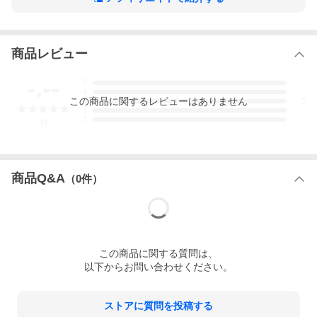
商品レビュー
-.--
5
4
この
商品
に関するレビューはありません
3
2
1
-
件
※こちらの商品は【スーパーオーディオCD】のため、対応する機
器以外での再生はできません。
商品Q&A
（
0
件）
送料・お支払・返品等は、ご利用案内をご覧ください
この
商品
に関する質問は、
以下からお問い合わせください。
ストアに質問を投稿する