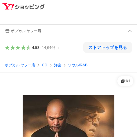
ポプカル ヤフー店
ストアトップを見る
4.58
（
14,646
件
）
ポプカル ヤフー店
CD
洋楽
ソウル/R&B
1
/
1