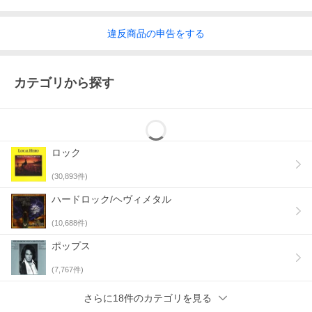
違反
商品の
申告をする
カテゴリから探す
ロック
(
30,893
件)
ハードロック/ヘヴィメタル
(
10,688
件)
ポップス
(
7,767
件)
さらに18件のカテゴリを見る