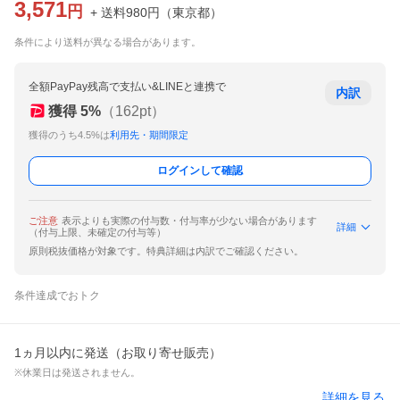
3,571
円
+ 送料
980
円
（
東京都
）
条件により送料が異なる場合があります。
全額PayPay残高で支払い&LINEと連携で
内訳
獲得
5
%
（
162
pt）
獲得のうち4.5%は
利用先・期間限定
ログインして確認
ご注意
表示よりも実際の付与数・付与率が少ない場合があります
詳細
（付与上限、未確定の付与等）
原則税抜価格が対象です。特典詳細は内訳でご確認ください。
条件達成でおトク
1ヵ月以内に発送（お取り寄せ販売）
※休業日は発送されません。
詳細を見る