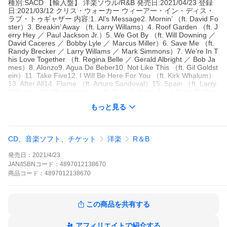
種別:SACD 【輸入盤】 洋楽ソウル/R&B 発売日:2021/04/23 登録
日:2021/03/12 クリス・ウォーカー ウィーアー・イン・ディス・
ラブ・トゥギャザー 内容:1. Al’s Message2. Mornin’ （ft. David Fo
ster）3. Breakin’ Away （ft. Larry Willams）4. Roof Garden （ft. J
erry Hey ／ Paul Jackson Jr.）5. We Got By （ft. Will Downing ／
David Caceres ／ Bobby Lyle ／ Marcus Miller）6. Save Me （ft.
Randy Brecker ／ Larry Willams ／ Mark Simmons）7. We’re In T
his Love Together （ft. Regina Belle ／ Gerald Albright ／ Bob Ja
mes）8. Alonzo9. Agua De Beber10. Not Like This （ft. Gil Goldst
ein）11. Take Five12. I Will Be Here For You （ft. Kirk Whalum）
13. After All14. Flame （ft. Arturo Sandoval）15. Spain （ft. Larry
Willams）16. Phenomenon （ft. Paul Jackson Jr. ／ Greg Philling
anes）17. Jarreau （ft. Dave Koz ／ Rick Braun ／ Nathan Eas
もっと見る
t） 解説:フュージョン・シーンの名ベースプレイヤーでシンガー
でもあるクリス・ウォーカー。90年代はソロ活動と同時にアル・
ジャロウ
種別
SACD 【輸入盤】
CD、音楽ソフト、チケット
洋楽
R＆B
発売日
2021/4/23
発売日：
2021/4/23
ジャンル
洋楽ソウル/R&B
JAN/ISBNコード：
4897012138670
商品
コード：
4897012138670
アーティスト
クリス・ウォーカー
CHRIS WALKER
収録時間
この商品を共有する
組枚数
アフィリエイトで紹介する