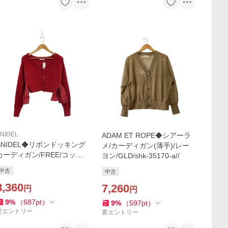
NIDEL
ADAM ET ROPE◆シアーラ
SNIDEL◆リボンドッキング
メ/カーディガン(薄手)/レー
カーディガン/FREE/コット
ヨン/GLD/shk-35170-a//
ン/レッド/SWNT261065//
中古
中古
8,360
7,260
円
円
9
%
（
687
pt
）
9
%
（
597
pt
）
要エントリー
要エントリー