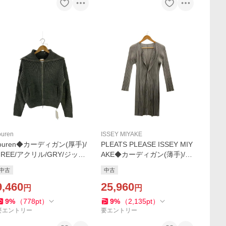
ouren
ISSEY MIYAKE
louren◆カーディガン(厚手)/
PLEATS PLEASE ISSEY MIY
FREE/アクリル/GRY/ジップ
AKE◆カーディガン(薄手)/3/
ニットカーディガン
ポリエステル/GRY/PP55-JA
中古
中古
103//
9,460
25,960
円
円
9
%
（
778
pt
）
9
%
（
2,135
pt
）
要エントリー
要エントリー