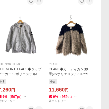
HE NORTH FACE
CLANE
THE NORTH FACE◆ジップ
CLANE◆カーディガン(厚
パーカー/L/ポリエステル/GR
手)/2/ポリエステル/GRY/191
/NT11952//
06-2152
中古
中古
7,260
11,660
円
円
9
%
（
597
pt
）
9
%
（
959
pt
）
要エントリー
要エントリー