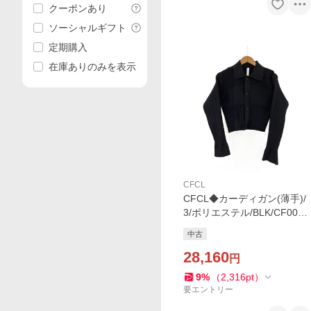
クーポンあり
ソーシャルギフト
定期購入
在庫ありのみを表示
CFCL
CFCL◆カーディガン(薄手)/
3/ポリエステル/BLK/CF006K
E013//
中古
28,160
円
9
%
（
2,316
pt
）
要エントリー