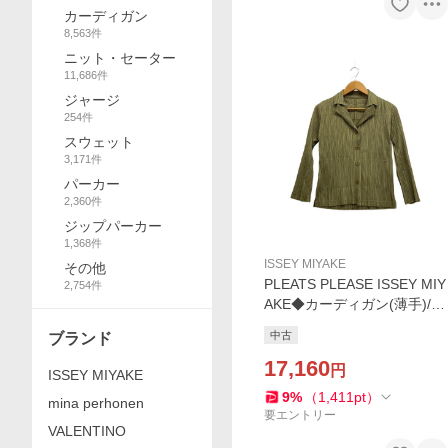
カーディガン
8,563
件
ニット・セーター
11,686
件
ジャージ
254
件
スウェット
3,171
件
パーカー
2,360
件
ジップパーカー
1,368
件
ISSEY MIYAKE
その他
PLEATS PLEASE ISSEY MIY
2,754
件
AKE◆カーディガン(薄手)/3/
ポリエステル/KHK/PP41-JD4
中古
ブランド
41//
17,160
円
ISSEY MIYAKE
9
%
（
1,411
pt
）
mina perhonen
要エントリー
VALENTINO