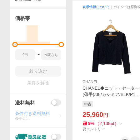
表示情報について
｜ポイントは原則
価格帯
〜
絞り込む
CHANEL
条件を解除
CHANEL◆ニット・セーター
(薄手)/38/カシミア/BLK/P16
014V00799
送料無料
中古
25,960
条件付き送料無料
円
条件なし
9
%
（
2,135
pt
）
要エントリー