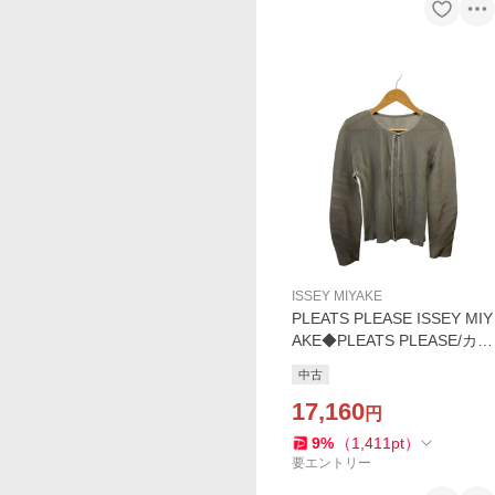
ISSEY MIYAKE
PLEATS PLEASE ISSEY MIY
AKE◆PLEATS PLEASE/カー
ディガン(薄手)/5/ポリエステ
中古
ル/グレー/無地/PP23-F//
17,160
円
9
%
（
1,411
pt
）
要エントリー