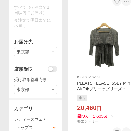
すべて（今注文で2
日以内にお届け）
今注文で明日までに
お届け
お届け先
東京都
店頭受取
ISSEY MIYAKE
受け取る都道府県
PLEATS PLEASE ISSEY MIY
AKE◆プリーツプリーズイッ
東京都
セイミヤケ/カーディガン/3/
中古
ポリエステル/無地/PP71-J07
52/グレー
20,460
円
カテゴリ
9
%
（
1,683
pt
）
レディースウェア
要エントリー
トップス