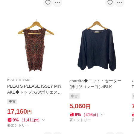
ISSEY MIYAKE
charrita◆ニット・セーター
PLEATS PLEASE ISSEY MIY
(薄手)/--/レーヨン/BLK
T
AKE◆トップス/3/ポリエステ
中古
ル/ORN/総柄/PP74-JK728//
中古
5,060
円
17,160
円
9
%
（
416
pt
）
9
%
（
1,411
pt
）
要エントリー
要エントリー