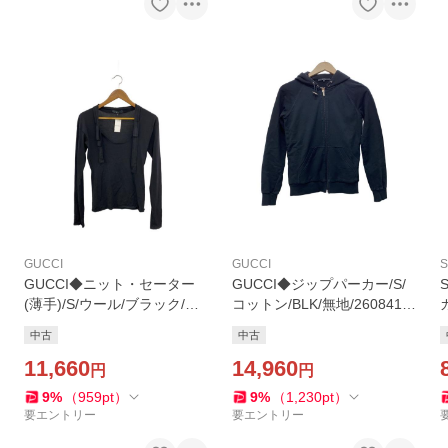
GUCCI
GUCCI
S
GUCCI◆ニット・セーター
GUCCI◆ジップパーカー/S/
(薄手)/S/ウール/ブラック/無
コットン/BLK/無地/260841 x
地/150892.X9254/ショルダ
3594
中古
中古
ーリボン
11,660
14,960
円
円
9
%
（
959
pt
）
9
%
（
1,230
pt
）
要エントリー
要エントリー