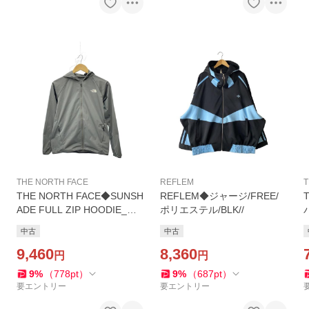
THE NORTH FACE
REFLEM
T
THE NORTH FACE◆SUNSH
REFLEM◆ジャージ/FREE/
ADE FULL ZIP HOODIE_サ
ポリエステル/BLK//
ンシェイドフルジップフーデ
Y
中古
中古
ィ/S/ポリエステル/GRY//
9,460
8,360
円
円
9
%
（
778
pt
）
9
%
（
687
pt
）
要エントリー
要エントリー