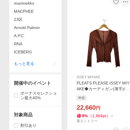
marimekko
MACPHEE
23区
Arnold Palmer
A.P.C.
RNA
ICEBERG
もっと見る
ISSEY MIYAKE
開催中のイベント
PLEATS PLEASE ISSEY MIY
AKE◆カーディガン(薄手)/3/
ボーナスセレクショ
ポリエステル/BRW/PP63-JO
ン最大40%
中古
125
22,660
円
対象商品
9
%
（
1,864
pt
）
要エントリー
割引あり