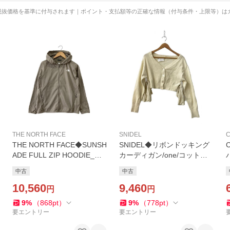
税抜価格を基準に付与されます｜ポイント・支払額等の正確な情報（付与条件・上限等）は
THE NORTH FACE
SNIDEL
C
THE NORTH FACE◆SUNSH
SNIDEL◆リボンドッキング
ADE FULL ZIP HOODIE_サ
カーディガン/one/コットン/
ンシェイドフルジップフーデ
CRM/SWNT261065//
中古
中古
ィ/L/ポリエステル/GRY//
10,560
9,460
円
円
9
%
（
868
pt
）
9
%
（
778
pt
）
要エントリー
要エントリー