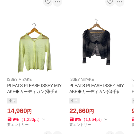
ISSEY MIYAKE
ISSEY MIYAKE
l
PLEATS PLEASE ISSEY MIY
PLEATS PLEASE ISSEY MIY
AKE◆カーディガン(薄手)/3/
AKE◆カーディガン(薄手)/3/
ポリエステル/YLW/無地/PP0
ポリエステル/GRY/PP73-J05
中古
中古
1-F0663/? NULL ?
04
14,960
22,660
円
円
9
%
（
1,230
pt
）
9
%
（
1,864
pt
）
要エントリー
要エントリー