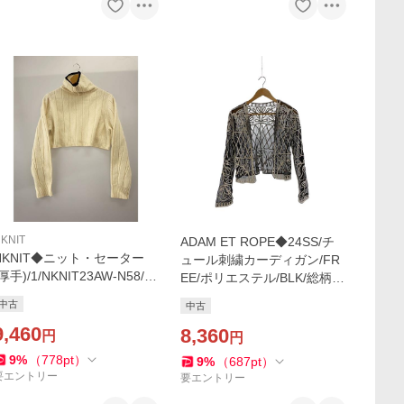
KNIT
ADAM ET ROPE◆24SS/チ
NKNIT◆ニット・セーター
ュール刺繍カーディガン/FR
(厚手)/1/NKNIT23AW-N58/毛
EE/ポリエステル/BLK/総柄/G
玉有
AK-54100-A
中古
中古
9,460
8,360
円
円
9
%
（
778
pt
）
9
%
（
687
pt
）
要エントリー
要エントリー