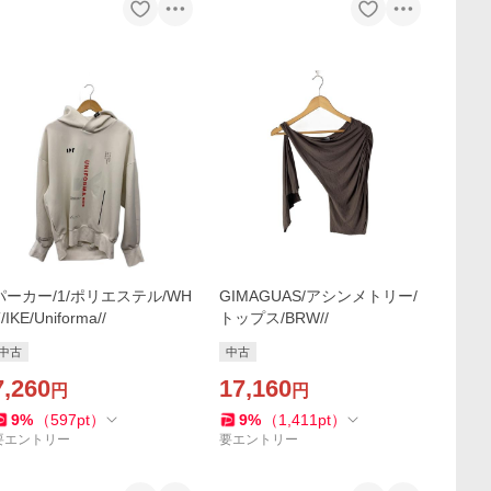
パーカー/1/ポリエステル/WH
GIMAGUAS/アシンメトリー/
/IKE/Uniforma//
トップス/BRW//
中古
中古
7,260
17,160
円
円
9
%
（
597
pt
）
9
%
（
1,411
pt
）
要エントリー
要エントリー