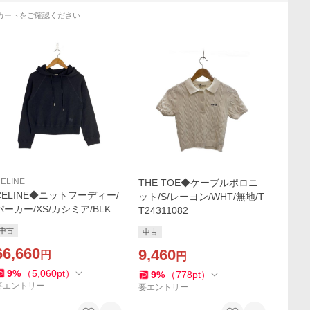
カートをご確認ください
ELINE
THE TOE◆ケーブルポロニ
CELINE◆ニットフーディー/
ット/S/レーヨン/WHT/無地/T
パーカー/XS/カシミア/BLK/
T24311082
無地/2a65l373n
中古
中古
66,660
9,460
円
円
9
%
（
5,060
pt
）
9
%
（
778
pt
）
要エントリー
要エントリー