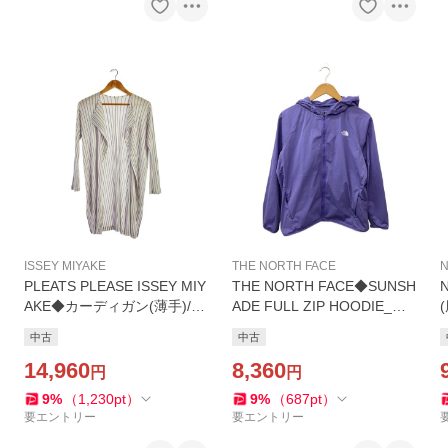
ISSEY MIYAKE
THE NORTH FACE
N
PLEATS PLEASE ISSEY MIY
THE NORTH FACE◆SUNSH
AKE◆カーディガン(薄手)/3/
ADE FULL ZIP HOODIE_サ
ポリエステル/PNK/ストライ
ンシェイドフルジップフーデ
中古
中古
プ/PP71-JA773
ィ/XL/ポリエステル/PUP///
14,960
8,360
円
円
9
%
（
1,230
pt
）
9
%
（
687
pt
）
要エントリー
要エントリー