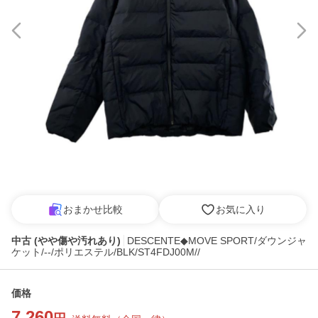
おまかせ比較
お気に入り
中古 (やや傷や汚れあり)
DESCENTE◆MOVE SPORT/ダウンジャ
ケット/--/ポリエステル/BLK/ST4FDJ00M//
価格
7,260