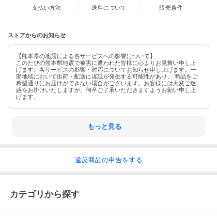
の店頭にて販売しております。商品に関するお問合わせは、
支払い方法
送料について
販売条件
お電話(TEL:025-281-3340) にて、
問合わせ番号 2319083982300 をお伝えください。
ストアからのお知らせ
■出品店舗情報
【熊本県の地震による各サービスへの影響について】
このたびの熊本県地震で被害に遭われた皆様に心よりお見舞い申し上
げます。各サービスの影響・対応についてお知らせ申し上げます。一
部地域において出荷・配送に遅延が発生する可能性があり、 商品をご
希望通りにお届けができない場合がございます。お客様には大変ご迷
惑をお掛けいたしますが、何卒ご了承いただきますようお願い申し上
げます。
もっと見る
違反
商品の
申告をする
カテゴリから探す