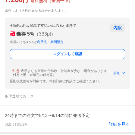
円
送料無料
（
全国一律
）
条件により送料が異なる場合があります。
全額PayPay残高で支払い&LINEと連携で
内訳
獲得
5
%
（
333
pt）
獲得のうち4.5%は
利用先・期間限定
ログインして確認
ご注意
表示よりも実際の付与数・付与率が少ない場合があります
詳細
（付与上限、未確定の付与等）
原則税抜価格が対象です。特典詳細は内訳でご確認ください。
条件達成でおトク
24時までの注文で8/13〜8/14の間に発送予定
詳細を見る
お届け日指定可