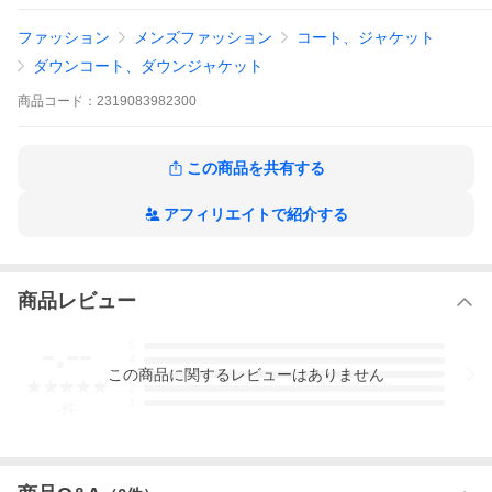
ブラック
ファッション
メンズファッション
コート、ジャケット
柄
ダウンコート、ダウンジャケット
素材・生地
商品
コード：
2319083982300
ポリエステル
表示サイズ
その他
この商品を共有する
実寸サイズ
アフィリエイトで紹介する
【ジャケット】 肩幅：52 / 身幅：62 / 着丈：77 / 袖丈：66 / ゆ
き：/ 【その他】 その他サイズ：/
コンディション（商品の状態）
商品レビュー
-.--
5
4
この
商品
に関するレビューはありません
3
2
1
-
件