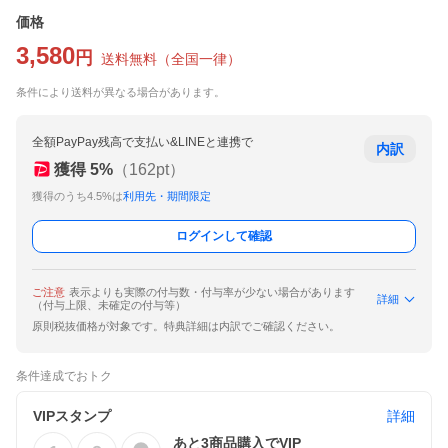
価格
3,580
円
送料無料
（
全国一律
）
条件により送料が異なる場合があります。
全額PayPay残高で支払い&LINEと連携で
内訳
獲得
5
%
（
162
pt）
獲得のうち4.5%は
利用先・期間限定
ログインして確認
ご注意
表示よりも実際の付与数・付与率が少ない場合があります
詳細
（付与上限、未確定の付与等）
原則税抜価格が対象です。特典詳細は内訳でご確認ください。
条件達成でおトク
VIPスタンプ
詳細
あと
3
商品購入でVIP