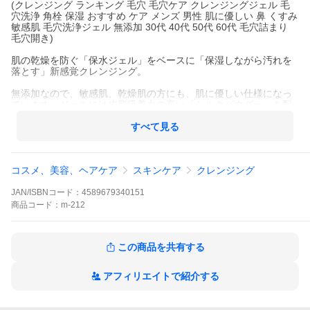
(クレンジング ランキング 毛穴 毛穴ケア クレンジングジェル 毛
穴洗浄 角栓 保湿 おすすめ ケア メンズ 男性 肌に優しい 鼻 くすみ
敏感肌 毛穴洗浄ジェル 無添加 30代 40代 50代 60代 毛穴詰まり
毛穴開き)
肌の乾燥を防ぐ「保水ジェル」をベースに「保湿しながら汚れを
落とす」新感覚クレンジング。
無添加なので、敏感肌、乾燥肌の方にも、肌に優しい仕様になっ
ています。ジェルには皮脂吸着力の高い「シルクパウダー」を配
合し、毛穴に詰まった汚れもすっきりと落とします。毛穴ケア、
黒ずみ、角栓にお悩みの方に是非、使って頂きたいです。
すべて見る
さらに6種のビタミンを配合したカプセルが肌になじませることで
崩壊し、汚れを落とした素肌に素早く角質層深くまで浸透。
コスメ、美容、ヘアケア
スキンケア
クレンジング
肌を引き締め、黒ずみの復活しにくい毛穴環境へと整え、CICA*や
アミノ酸などうるおい成分をたっぷりと配合し、クレンジングで
JAN/ISBNコード：
4589679340151
ありながら洗い上りからまるで化粧水後のようなもっちり肌を体
商品
コード：
m-212
感いただけます。※ツボクサエキス
ダブル洗顔してキレイにして頂くことを推奨しています。
この商品を共有する
アフィリエイトで紹介する