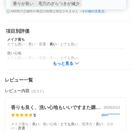
香りが良い
毛穴のざらつきが減少
その他の注意点
AI回答の正確性や商品の効果は保証されません（
）
項目別評価
メイク落ち
とても悪い
・
悪い
・
普通
・
良い
・
とても良い
使い心地
とても悪い
・
悪い
・
普通
・
良い
・
とても良い
もっと見る
レビュー一覧
レビュー内容
（口コミ）
香りも良く、洗い心地もいいですまた購入…
2026/2/13
5
akm********
メイク落ち
：
良い
、
使い心地
：
とても良い
、
洗浄力
：
良い
、
コス
パ
：
普通