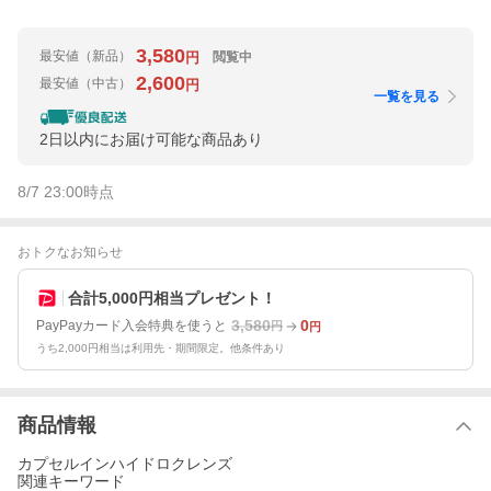
3,580
最安値
（新品）
閲覧中
円
2,600
最安値
（中古）
円
一覧を見る
2日以内にお届け可能な商品あり
8/7 23:00
時点
おトクなお知らせ
合計5,000円相当プレゼント！
3,580
0
PayPayカード入会特典を使うと
円
円
うち2,000円相当は利用先・期間限定。他条件あり
商品情報
カプセルインハイドロクレンズ
関連キーワード