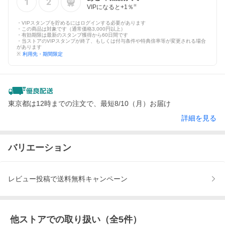
VIPになると+
1
％
※
・VIPスタンプを貯めるにはログインする必要があります
・この商品は対象です（通常価格3,000円以上）
・有効期限は最新のスタンプ獲得から60日間です
・当ストアのVIPスタンプが終了、もしくは付与条件や特典倍率等が変更される場合
があります
※
利用先・期間限定
東京都は12時までの注文で、最短8/10（月）お届け
詳細を見る
バリエーション
レビュー投稿で送料無料キャンペーン
他ストアでの取り扱い（全
5
件）