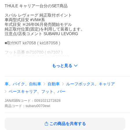
THULE キャリア一台分のSET商品
スバル レヴォーグ 純正取付ポイント
車両型式目安 #VM#系
年式目安 Ｈ26年06月発売開始モデル
純正取付位置(固定)を利用して装着します。
注意点/店長コメント SUBARU LEVORG
■取付KIT kit7058 ( kit187058 )
フット品番 th710700 ( th7107 )
バー品番 th7113 (127cm/ th711300
もっと見る
キャリア装着時サンルーフ作動NG
※製作時点の情報です
※思っていた色・形・大きさ違う等お客様都合の返品不可
※配送料金を安くする為、製品開封して梱包する場合があります
車、バイク、自転車
自動車
ルーフボックス、キャリア
/【PHOTO】
ベースキャリア、フット、バー
JAN/ISBNコード：
0091021272828
商品
コード：
subaru0070ewi
この商品を共有する