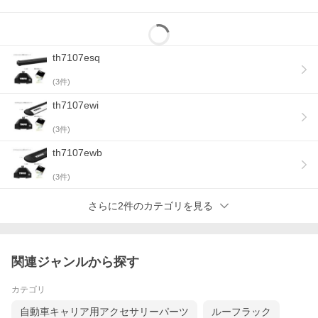
th7107esq
(
3
件)
th7107ewi
(
3
件)
th7107ewb
(
3
件)
さらに2件のカテゴリを見る
関連ジャンルから探す
カテゴリ
自動車キャリア用アクセサリーパーツ
ルーフラック