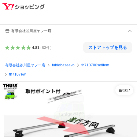
有限会社谷川屋ヤフー店
ストアトップを見る
4.81
（
83
件
）
有限会社谷川屋ヤフー店
tuhlebaseevo
th710700setitem
th7107ewi
1
/
17