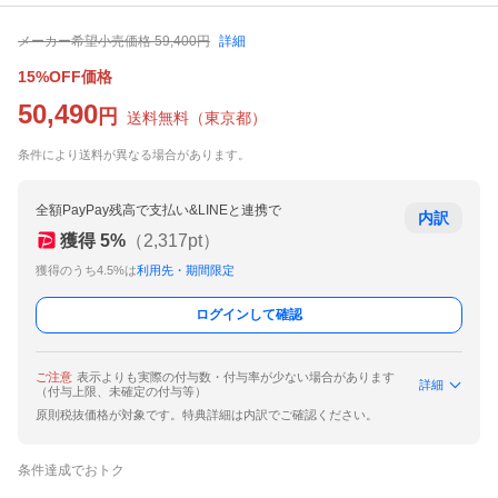
メーカー希望小売価格
59,400
円
詳細
15%OFF価格
50,490
円
送料無料
（
東京都
）
条件により送料が異なる場合があります。
全額PayPay残高で支払い&LINEと連携で
内訳
獲得
5
%
（
2,317
pt）
獲得のうち4.5%は
利用先・期間限定
ログインして確認
ご注意
表示よりも実際の付与数・付与率が少ない場合があります
詳細
（付与上限、未確定の付与等）
原則税抜価格が対象です。特典詳細は内訳でご確認ください。
条件達成でおトク