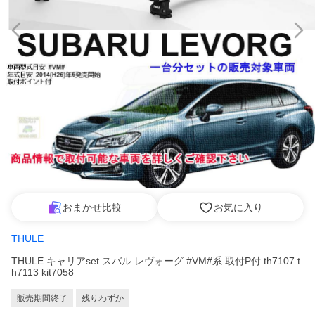
おまかせ比較
お気に入り
THULE
THULE キャリアset スバル レヴォーグ #VM#系 取付P付 th7107 t
h7113 kit7058
販売期間終了
残りわずか