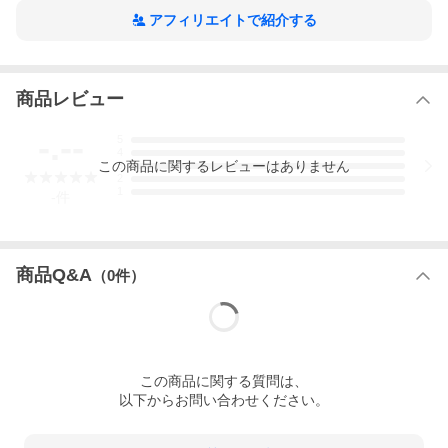
アフィリエイトで紹介する
視聴ページへ(外部サイト)
商品レビュー
-.--
5
4
この
商品
に関するレビューはありません
3
2
1
-
件
視聴ページへ(外部サイト)
ベースキャリアセットの他のクルマの適合調べは、「
カーキャリ
アサーチ
」でお調べいただけます。
商品Q&A
（
0
件）
この
商品
に関する質問は、
以下からお問い合わせください。