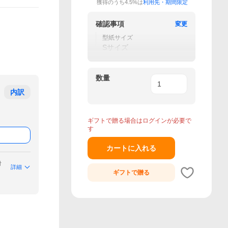
獲得のうち4.5%は
利用先・期間限定
確認事項
変更
型紙サイズ
Sサイズ
数量
内訳
ギフトで贈る場合はログインが必要で
す
カートに入れる
付
詳細
ギフトで
贈る