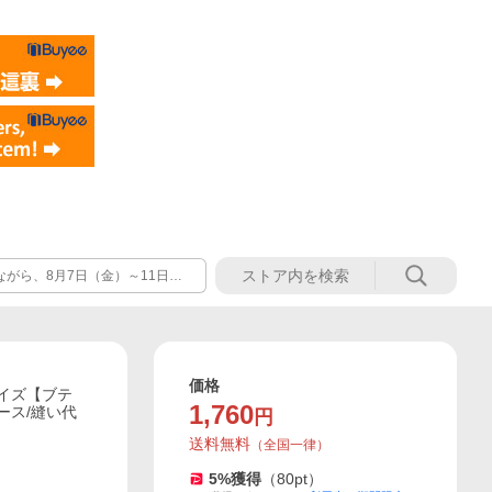
だきます。 ※土日祝日も休業日
休み前後は発送が混み合いますた
げます。
価格
Lサイズ【ブテ
1,760
ース/縫い代
円
送料無料
（
全国一律
）
5
%獲得
（
80
pt）