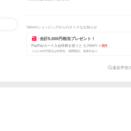
Yahoo!ショッピングからのオトクなお知らせ
合計5,000円相当プレゼント！
1,760
0
PayPayカード入会特典を使うと
円
円
うち2,000円相当は利用先・期間限定。他条件あり
違反申告