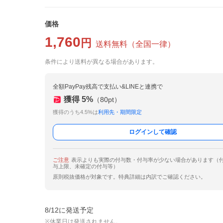
価格
1,760
円
送料無料
（
全国一律
）
条件により送料が異なる場合があります。
全額PayPay残高で支払い&LINEと連携で
獲得
5
%
（
80
pt）
獲得のうち4.5%は
利用先・期間限定
ログインして確認
ご注意
表示よりも実際の付与数・付与率が少ない場合があります（
与上限、未確定の付与等）
原則税抜価格が対象です。特典詳細は内訳でご確認ください。
8/12に発送予定
※休業日は発送されません。