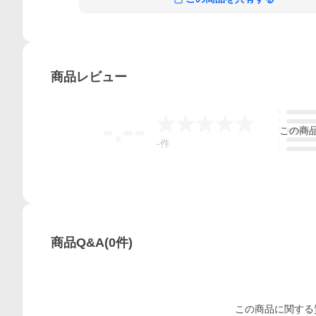
商品
レビュー
5
-.--
4
この
商
3
2
-
件
1
商品Q&A
(
0
件)
この
商品
に関する