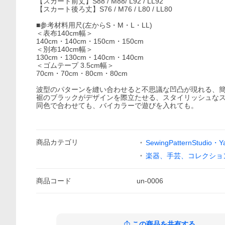
【スカート前丈】S88 / M88/ L92 / LL92
【スカート後ろ丈】S76 / M76 / L80 / LL80
■参考材料用尺(左からS・M・L・LL)
＜表布140cm幅＞
140cm・140cm・150cm・150cm
＜別布140cm幅＞
130cm・130cm・140cm・140cm
＜ゴムテープ 3.5cm幅＞
70cm・70cm・80cm・80cm
波型のパターンを縫い合わせると不思議な凹凸が現れる、
裾のブラックがデザインを際立たせる、スタイリッシュな
同色で合わせても、バイカラーで遊びを入れても。
商品
カテゴリ
SewingPatternStudio・
楽器、手芸、コレクショ
商品
コード
un-0006
この商品を共有する