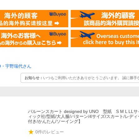
O・宇野瑞代さん
お知らせ：
いつもご利用いただきありがとうございます。 誠に勝手ながら、8月7日（金）～11日
（火）、14日（金）19日（水）25日（火）は夏季休業とさせていた
です ご不便をおかけしますが、どうぞ宜しくお願い致します。 お
め、お急ぎの場合はお早めにご注文いただけますようお願い申し上
バルーンスカート designed by UNO 型紙 S M L L
ィック社/型紙/大人服/パターン/4サイズ/スカート/レディ
付き/かんたん/ソーイング】
0
件のレビュー