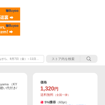
だきます。 ※土日祝日も休業日
休み前後は発送が混み合いますた
げます。
価格
yama （KY
1,320
/縫い代付き/
円
送料無料
（
全国一律
）
5
%獲得
（
60
pt）