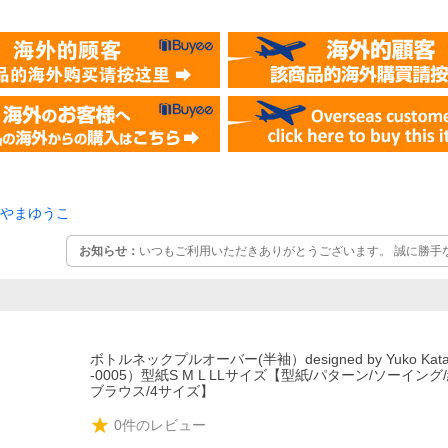
やまゆうこ
お知らせ：
いつもご利用いただきありがとうございます。 誠に勝手ながら、8月7日（金）～11日
（火）、14日（金）19日（水）25日（火）は夏季休業とさせていた
です ご不便をおかけしますが、どうぞ宜しくお願い致します。 お
め、お急ぎの場合はお早めにご注文いただけますようお願い申し上
ボトルネックプルオーバー(半袖）designed by Yuko Kata
-0005）型紙S M L LLサイズ【型紙/パターン/ソーイング
ブラウス/4サイズ】
0
件のレビュー