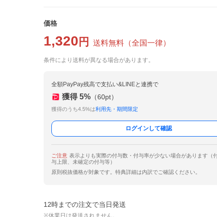
価格
1,320
円
送料無料
（
全国一律
）
条件により送料が異なる場合があります。
全額PayPay残高で支払い&LINEと連携で
獲得
5
%
（
60
pt）
獲得のうち4.5%は
利用先・期間限定
ログインして確認
ご注意
表示よりも実際の付与数・付与率が少ない場合があります（
与上限、未確定の付与等）
原則税抜価格が対象です。特典詳細は内訳でご確認ください。
12時までの注文で当日発送
※休業日は発送されません。