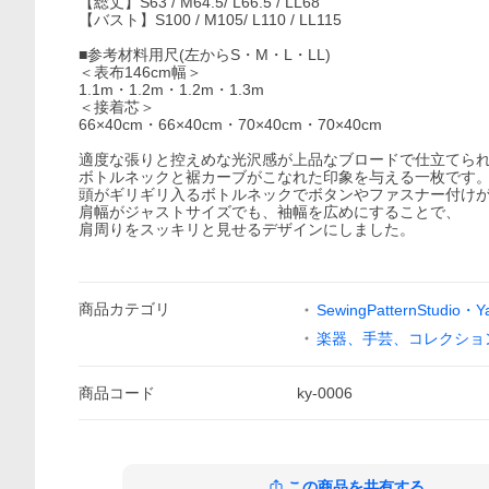
【総丈】S63 / M64.5/ L66.5 / LL68
【バスト】S100 / M105/ L110 / LL115
■参考材料用尺(左からS・M・L・LL)
＜表布146cm幅＞
1.1m・1.2m・1.2m・1.3m
＜接着芯＞
66×40cm・66×40cm・70×40cm・70×40cm
適度な張りと控えめな光沢感が上品なブロードで仕立てら
ボトルネックと裾カーブがこなれた印象を与える一枚です
頭がギリギリ入るボトルネックでボタンやファスナー付け
肩幅がジャストサイズでも、袖幅を広めにすることで、
肩周りをスッキリと見せるデザインにしました。
商品
カテゴリ
SewingPatternStudio・
楽器、手芸、コレクショ
商品
コード
ky-0006
この商品を共有する