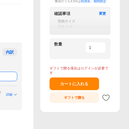
獲得のうち4.5%は
利用先・期間限定
確認事項
変更
型紙サイズ
Sサイズ
数量
内訳
ギフトで贈る場合はログインが必要で
す
カートに入れる
付
詳細
ギフトで
贈る