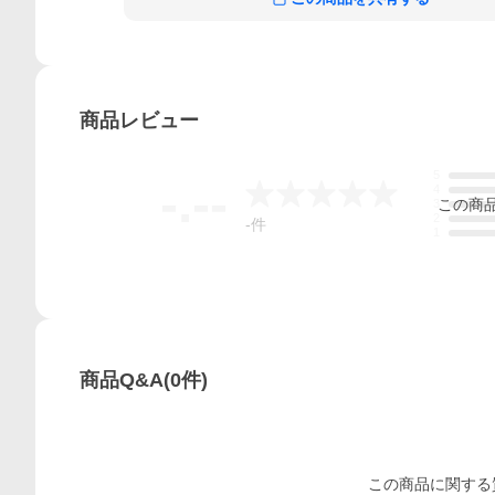
商品
レビュー
5
-.--
4
この
商
3
2
-
件
1
商品Q&A
(
0
件)
この
商品
に関する