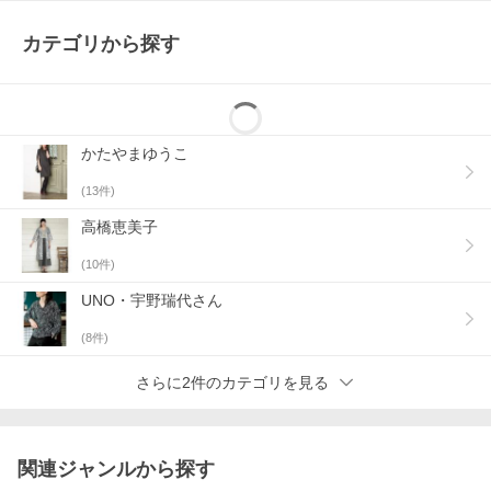
カテゴリから探す
かたやまゆうこ
(
13
件)
高橋恵美子
(
10
件)
UNO・宇野瑞代さん
(
8
件)
さらに2件のカテゴリを見る
関連ジャンルから探す