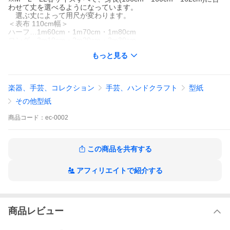
わせて丈を選べるようになっています。
選ぶ丈によって用尺が変わります。
＜表布 110cm幅＞
ハーフ…1m60cm・1m70cm・1m80cm
ロング…2m10cm・2m20cm・2m30cm
もっと見る
ハーフ丈、ロング丈どちらも作れるセットになっています。きれ
いなシルエットながらも、さりげなく体型もカバーしてくれま
す。手ぬいで作ることにより、やわらかくてやさしい雰囲気に仕
上がります。春夏は通気性のいいコットンやリネン素材、秋冬は
楽器、手芸、コレクション
手芸、ハンドクラフト
型紙
暖かみのある起毛素材やウールなど、素材を変えれば通年で着ら
れるアイテムです。素材や色を変えて、何枚も作っておいてもい
その他型紙
いですね。手ぬいの基礎の詳しい解説書もセットに含まれている
ので、手ぬいのソーイングが初めての方や、ミシンはないけどソ
商品
コード：
ec-0002
ーイングを初めてみたい！という初心者さんにもオススメです。
※型紙は手ぬい用に作られています。
この商品を共有する
アフィリエイトで紹介する
商品レビュー