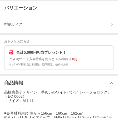
バリエーション
型紙サイズ
おトクなお知らせ
合計5,000円相当プレゼント！
1,528
0
PayPayカード入会特典を使うと
円
円
うち2,000円相当は利用先・期間限定。他条件あり
商品情報
高橋恵美子デザイン 手ぬいのワイドパンツ〔ハーフ＆ロング〕
（EC-0002）
・サイズ：M L LL
■参考材料用尺(左から156cm・160cm・162cm)
※M・L・LL各サイズすべて、身長(156cm・160cm・162cm)に合