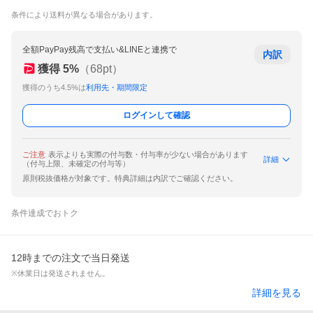
条件により送料が異なる場合があります。
全額PayPay残高で支払い&LINEと連携で
内訳
獲得
5
%
（
68
pt）
獲得のうち4.5%は
利用先・期間限定
ログインして確認
ご注意
表示よりも実際の付与数・付与率が少ない場合があります
詳細
（付与上限、未確定の付与等）
原則税抜価格が対象です。特典詳細は内訳でご確認ください。
条件達成でおトク
12時までの注文で当日発送
※休業日は発送されません。
詳細を見る