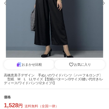
おまかせ比較
お気に入り
高橋恵美子デザイン 手ぬいのワイドパンツ〔ハーフ＆ロング〕
型紙 M L LLサイズ【型紙/パターン/3サイズ/縫い代付き/レ
ディース/ワイドパンツ/2タイプ/】
価格
1,528
円
送料無料
（
全国一律
）