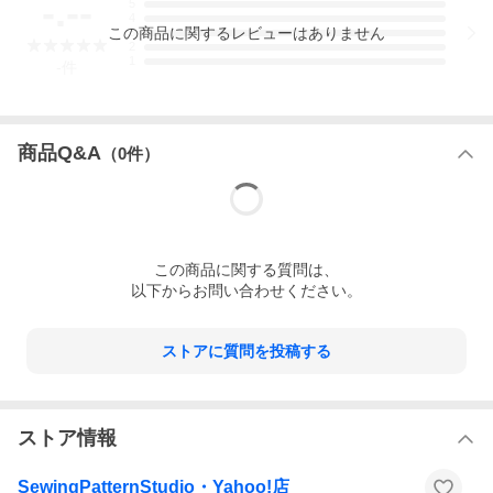
-.--
5
4
この
商品
に関するレビューはありません
3
2
1
-
件
商品Q&A
（
0
件）
この
商品
に関する質問は、
以下からお問い合わせください。
ストアに質問を投稿する
ストア情報
SewingPatternStudio・Yahoo!店