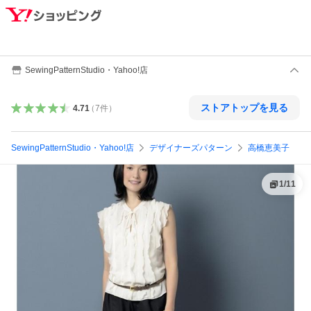
SewingPatternStudio・Yahoo!店
ストアトップを見る
4.71
（
7
件
）
SewingPatternStudio・Yahoo!店
デザイナーズパターン
高橋恵美子
1
/
11