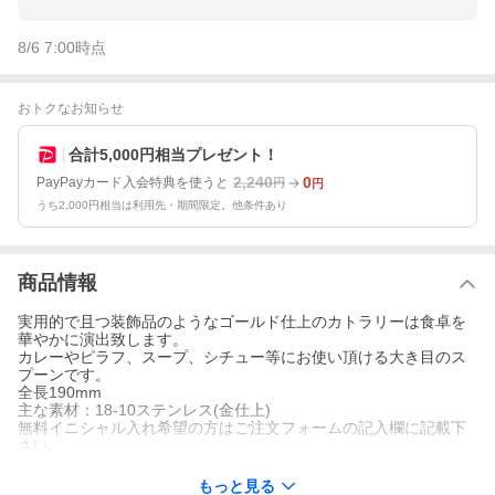
8/6 7:00
時点
おトクなお知らせ
合計5,000円相当プレゼント！
2,240
0
PayPayカード入会特典を使うと
円
円
うち2,000円相当は利用先・期間限定。他条件あり
商品情報
実用的で且つ装飾品のようなゴールド仕上のカトラリーは食卓を
華やかに演出致します。
カレーやピラフ、スープ、シチュー等にお使い頂ける大き目のス
プーンです。
全長190mm
主な素材：18-10ステンレス(金仕上)
無料イニシャル入れ希望の方はご注文フォームの記入欄に記載下
さい。
もっと見る