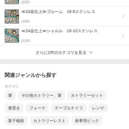
(
12
件)
≪24金仕上≫ブルーム 18-8ステンレス
(
12
件)
≪24金仕上≫シャルル 18‐10ステンレス
(
11
件)
さらに2件のカテゴリを見る
関連ジャンルから探す
カテゴリ
箸
その他カトラリー、箸
カトラリーセット
箸置き
フォーク
テーブルナイフ
レンゲ
菓子楊枝
カトラリーレスト
食事用ピック