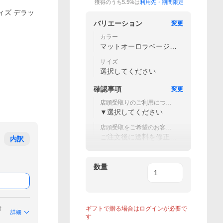
獲得のうち5.5%は
利用先・期間限定
ウィズ デラッ
バリエーション
変更
カラー
マットオーロラベージュ
（26型のみ）
サイズ
選択してください
確認事項
変更
店頭受取りのご利用につい
て
▼選択してください
店頭受取をご希望のお客様
へ
ご注文後に送料を修正致
内訳
します。
数量
ギフトで贈る場合はログインが必要で
付
詳細
す