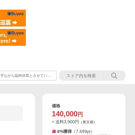
誠に勝手ながら臨時休業とさせていた
月)午前11時より順次対応させて
お願いいたします。
価格
140,000
円
+ 送料
3,900
円
（
東京都
）
6
%獲得
（
7,699
pt）