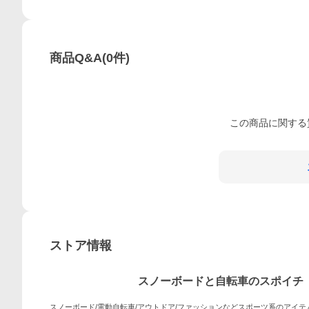
商品Q&A
(
0
件)
この
商品
に関する
ストア情報
スノーボードと自転車のスポイチ
スノーボード/電動自転車/アウトドア/ファッションなどスポーツ系のアイ