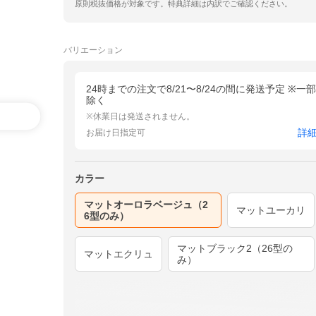
原則税抜価格が対象です。特典詳細は内訳でご確認ください。
バリエーション
24時までの注文で8/21〜8/24の間に発送予定 ※一
除く
※休業日は発送されません。
詳
お届け日指定可
カラー
マットオーロラベージュ（2
マットユーカリ
6型のみ）
マットブラック2（26型の
マットエクリュ
み）