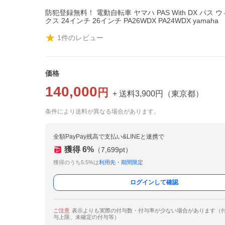
防犯登録無料！ 電動自転車 ヤマハ PAS With DX パス 
クス 24インチ 26インチ PA26WDX PA24WDX yamaha
1
件のレビュー
価格
140,000
円
+ 送料
3,900
円
（
東京都
）
条件により送料が異なる場合があります。
全額PayPay残高で支払い&LINEと連携で
獲得
6
%
（
7,699
pt）
獲得のうち5.5%は
利用先・期間限定
ログインして確認
ご注意
表示よりも実際の付与数・付与率が少ない場合があります（
与上限、未確定の付与等）