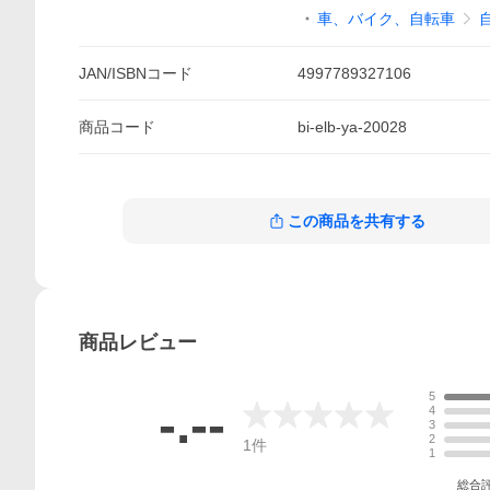
車、バイク、自転車
JAN/ISBNコード
4997789327106
商品
コード
bi-elb-ya-20028
この商品を共有する
商品
レビュー
5
-.--
4
3
2
1
件
1
総合