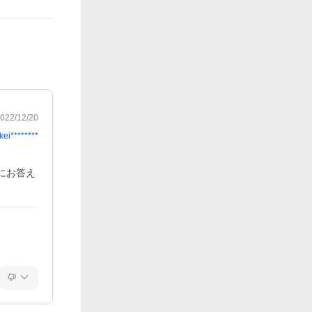
022/12/20
kei********
にお答え