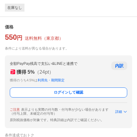
在庫なし
価格
550
円
送料無料
（
東京都
）
条件により送料が異なる場合があります。
全額PayPay残高で支払い&LINEと連携で
内訳
獲得
5
%
（
24
pt）
獲得のうち4.5%は
利用先・期間限定
ログインして確認
ご注意
表示よりも実際の付与数・付与率が少ない場合があります
詳細
（付与上限、未確定の付与等）
原則税抜価格が対象です。特典詳細は内訳でご確認ください。
条件達成でおトク