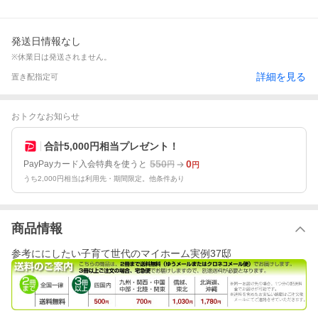
発送日情報なし
※休業日は発送されません。
詳細を見る
置き配指定可
おトクなお知らせ
合計5,000円相当プレゼント！
550
0
PayPayカード入会特典を使うと
円
円
うち2,000円相当は利用先・期間限定。他条件あり
商品情報
参考ににしたい子育て世代のマイホーム実例37邸