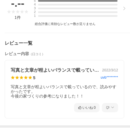
-.--
5
4
3
2
1
1
件
総合評価に有効なレビュー数が足りません
レビュー一覧
レビュー内容
（口コミ）
写真と文章が程よいバランスで載っている…
2022/3/12
5
uvb********
写真と文章が程よいバランスで載っているので、読みやす
かったです。

今後の家づくりの参考になりました！！
いいね
0