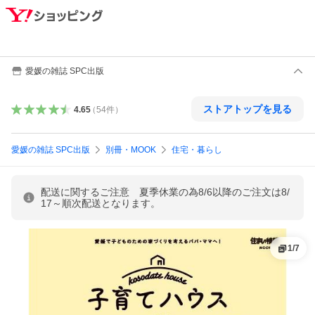
愛媛の雑誌 SPC出版
ストアトップを見る
4.65
（
54
件
）
愛媛の雑誌 SPC出版
別冊・MOOK
住宅・暮らし
配送に関するご注意 夏季休業の為8/6以降のご注文は8/
17～順次配送となります。
1
/
7