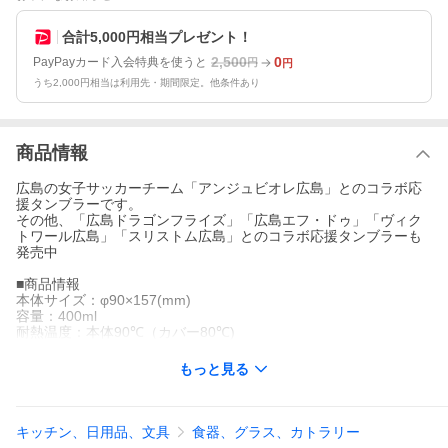
合計5,000円相当プレゼント！
2,500
0
PayPayカード入会特典を使うと
円
円
うち2,000円相当は利用先・期間限定。他条件あり
商品情報
広島の女子サッカーチーム「アンジュビオレ広島」とのコラボ応
援タンブラーです。
その他、「広島ドラゴンフライズ」「広島エフ・ドゥ」「ヴィク
トワール広島」「スリストム広島」とのコラボ応援タンブラーも
発売中
■商品情報
本体サイズ：φ90×157(mm)
容量：400ml
耐熱温度：本体90℃（カバー80℃)
もっと見る
キッチン、日用品、文具
食器、グラス、カトラリー