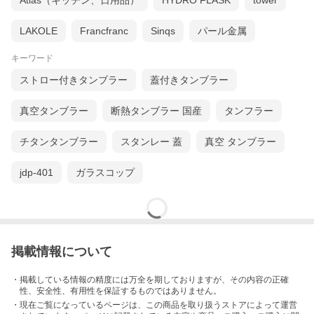
Atlas（キッチン、日用品）
HYDRO FLASK
tower
LAKOLE
Francfranc
Sinqs
パール金属
キーワード
ストロー付きタンブラー
蓋付きタンブラー
真空タンブラー
断熱タンブラー 国産
タンフラー
チタンタンブラー
スタンレー 蓋
真空 タンブラー
jdp-401
ガラスコップ
掲載情報について
・掲載している情報の精度には万全を期しておりますが、その内容の正確
性、安全性、有用性を保証するものではありません。
・現在ご覧になっているページは、この
商品
を取り扱うストアによって運営