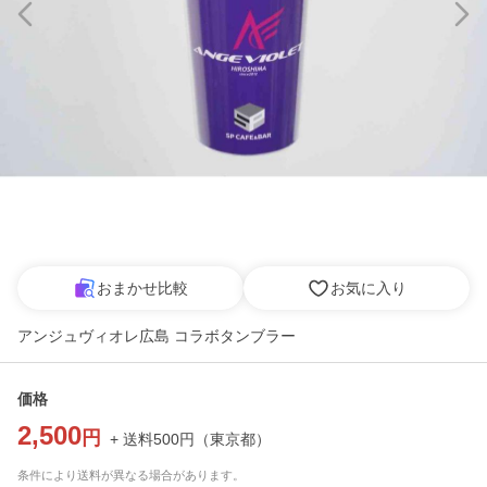
おまかせ比較
お気に入り
アンジュヴィオレ広島 コラボタンブラー
価格
2,500
円
+ 送料
500
円
（
東京都
）
条件により送料が異なる場合があります。