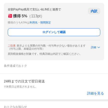
全額PayPay残高で支払い&LINEと連携で
内訳
獲得
5
%
（
113
pt）
獲得のうち4.5%は
利用先・期間限定
ログインして確認
ご注意
表示よりも実際の付与数・付与率が少ない場合があります
詳細
（付与上限、未確定の付与等）
原則税抜価格が対象です。特典詳細は内訳でご確認ください。
条件達成でおトク
24時までの注文で翌日発送
※休業日は発送されません。
詳細を見る
おトクなお知らせ