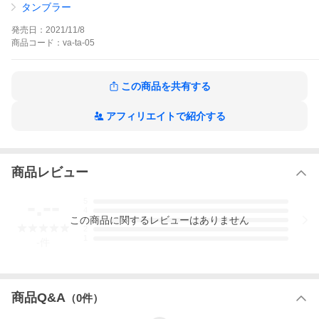
タンブラー
発売日：
2021/11/8
商品
コード：
va-ta-05
この商品を共有する
アフィリエイトで紹介する
商品レビュー
-.--
5
4
この
商品
に関するレビューはありません
3
2
1
-
件
商品Q&A
（
0
件）