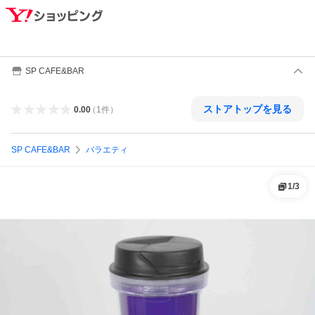
SP CAFE&BAR
ストアトップを見る
0.00
（
1
件
）
SP CAFE&BAR
バラエティ
1
/
3