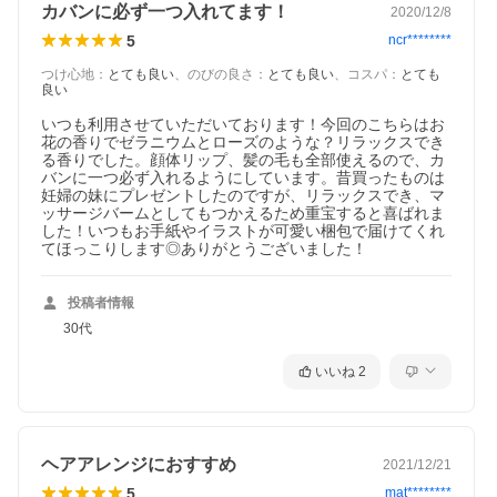
カバンに必ず一つ入れてます！
2020/12/8
5
ncr********
つけ心地
：
とても良い
、
のびの良さ
：
とても良い
、
コスパ
：
とても
良い
いつも利用させていただいております！今回のこちらはお
花の香りでゼラニウムとローズのような？リラックスでき
る香りでした。顔体リップ、髪の毛も全部使えるので、カ
バンに一つ必ず入れるようにしています。昔買ったものは
妊婦の妹にプレゼントしたのですが、リラックスでき、マ
ッサージバームとしてもつかえるため重宝すると喜ばれま
した！いつもお手紙やイラストが可愛い梱包で届けてくれ
てほっこりします◎ありがとうございました！
投稿者情報
30代
いいね
2
ヘアアレンジにおすすめ
2021/12/21
5
mat********