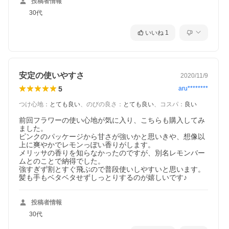
投稿者情報
30代
いいね
1
安定の使いやすさ
2020/11/9
5
aru********
つけ心地
：
とても良い
、
のびの良さ
：
とても良い
、
コスパ
：
良い
前回フラワーの使い心地が気に入り、こちらも購入してみ
ました。

ピンクのパッケージから甘さが強いかと思いきや、想像以
上に爽やかでレモンっぽい香りがします。

メリッサの香りを知らなかったのですが、別名レモンバー
ムとのことで納得でした。

強すぎず割とすぐ飛ぶので普段使いしやすいと思います。

髪も手もベタベタせずしっとりするのが嬉しいです♪
投稿者情報
30代