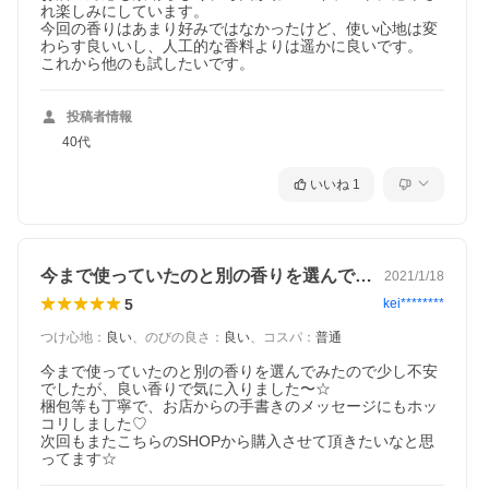
れ楽しみにしています。

今回の香りはあまり好みではなかったけど、使い心地は変
わらす良いいし、人工的な香料よりは遥かに良いです。

これから他のも試したいです。
投稿者情報
40代
いいね
1
今まで使っていたのと別の香りを選んでみ…
2021/1/18
5
kei********
つけ心地
：
良い
、
のびの良さ
：
良い
、
コスパ
：
普通
今まで使っていたのと別の香りを選んでみたので少し不安
でしたが、良い香りで気に入りました〜☆

梱包等も丁寧で、お店からの手書きのメッセージにもホッ
コリしました♡

次回もまたこちらのSHOPから購入させて頂きたいなと思
ってます☆