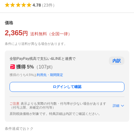
4.78
（
23
件
）
価格
2,365
円
送料無料
（
全国一律
）
条件により送料が異なる場合があります。
全額PayPay残高で支払い&LINEと連携で
内訳
獲得
5
%
（
107
pt）
獲得のうち4.5%は
利用先・期間限定
ログインして確認
ご注意
表示よりも実際の付与数・付与率が少ない場合があります
詳細
（付与上限、未確定の付与等）
原則税抜価格が対象です。特典詳細は内訳でご確認ください。
条件達成でおトク