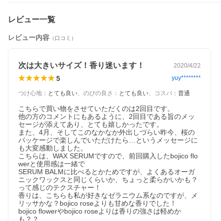
レビュー一覧
(商品情報）
全成分：ホホバ種子油、アンズ核油、ミツロウ、
レビュー内容
（口コミ）
香料（天然エッセンシャルオイル）
発売元：株式会社ボジコ
使用上のご注意：
・天然素材のみを使用しているため、製品毎 及び 温度条件により
次は大きいサイズ！香り迷います！
2020/4/22
固さ・香りが変化することがございます。
5
yuy********
・直射日光や高温・多湿を避けて保管し、お早めにご使用ください。
特にストーブ/暖房器具の熱風が当たる場所で保管されますと アルミ缶が熱くなり、溶けることがござ
つけ心地
：
とても良い
、
のびの良さ
：
とても良い
、
コスパ
：
普通
いますのでご注意ください。
・お肌に合わない場合、ご使用をお控えください。
こちらで買い物をさせていただくのは2回目です。

・長期保管なさいます場合は、蓋を上にして保管ください
他の方のコメントにもあるように、2回目である旨のメッ
セージが添えてあり、とても嬉しかったです。

また、4月、そしてこのなかなか外出しづらい昨今、桜の
パッケージで楽しんでいただけたら…というメッセージに
も大変感動しました。

こちらは、WAX SERUMですので、前回購入したbojico flo
werと使用感は一緒で

SERUM BALMに比べるとかためですが、よくあるオーガ
ニックワックスと同じくらいか、ちょっと柔らかいかも？

って感じのテクスチャー！

香りは、こちらも私が好きなゼラニウム系なのですが、メ
リッサかな？bojico roseよりも甘めな香りでした！

bojico flowerやbojico roseよりは香りの強さは軽めか
も？？
