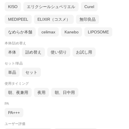
KISO
エリクシールシュペリエル
Curel
MEDIPEEL
ELIXIR（コスメ）
無印良品
なめらか本舗
celimax
Kanebo
LIPOSOME
本体/詰め替え
本体
詰め替え
使い切り
お試し用
セット/単品
単品
セット
使用タイミング
朝、夜兼用
夜用
朝、日中用
PA
PA+++
ユーザー評価