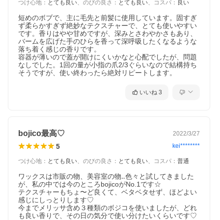
つけ心地
：
とても良い
、
のびの良さ
：
とても良い
、
コスパ
：
良い
短めのボブで、主に毛先と前髪に使用しています。固すぎ
ず柔らかすぎず絶妙なテクスチャーで、とても使いやすい
です。香りはやや甘めですが、深みとさわやかさもあり、
バームを広げた手のひらを香って深呼吸したくなるような
落ち着く感じの香りです。

容器が薄いので蓋が開けにくいかなと心配でしたが、問題
なしでした。1回の量が小指の爪2/3ぐらいなので結構持ち
そうですが、使い終わったら絶対リピートします。
いいね
3
bojico最高♡
2022/3/27
5
kei********
つけ心地
：
とても良い
、
のびの良さ
：
とても良い
、
コスパ
：
普通
ワックスは市販の物、美容室の物‥色々と試してきました
が、私の中では今のところbojicoがNo.1です☆

テクスチャーもちょ〜ど良くて、ベタベタせず、ほどよい
感じにしっとりします♡

今までメリッサ含め３種類のボジコを使いましたが、どれ
も良い香りで、その日の気分で使い分けたいくらいです♡
