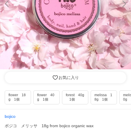
お気に入り
flower 18
flower 40
forest 40g
melissa 1
mel
g 1個
g 1個
1個
8g 1個
0g 
bojico
ボジコ メリッサ 18g from bojico organic wax