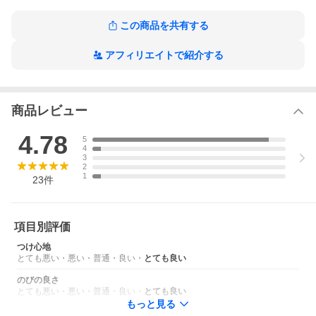
ホホバオイルに含まれるエステル
アンズオイルに含まれるリノール酸やビタミンE
この商品を共有する
ミツロウは保湿＆抗酸化の効能があるとされます
傷みやすい髪のヘアケアとして
アフィリエイトで紹介する
かさつきやすい手、ネイルなどのスキンケアとして。
ドライヤー前にお使い頂くと熱風から髪を守る
トリートメントケアとしてもお使い頂けます
何ヶ月、何年と一緒に過ごす髪や肌
商品レビュー
手間なくケアをできることも魅力です
4.78
5
4
3
2
1
23
件
項目別評価
つけ心地
とても悪い
・
悪い
・
普通
・
良い
・
とても良い
のびの良さ
とても悪い
・
悪い
・
普通
・
良い
・
とても良い
もっと見る