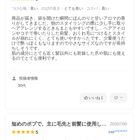
つけ心地
：
良い
、
のびの良さ
：
とても良い
、
コスパ
：
良い
商品が届き、袋を開けた瞬間にほんのりと甘いアロマの香
りがしてきました。朝のスタイリングの際に少し手に取り
ヘアアレンジするときもまともやすいですし、ヘアアイロ
ンやコテで巻いたりした前髪、おくれ毛につけるとスタイ
ルが崩れにくく、とても使いやすかったです。少量使うだ
けで艶っぽくもなりますので小さなサイズなのですが長持
ちしそうです。

肌の成分にとても近く髪以外にも乾燥した爪や肌にも使え
るのでとても便利です。

投稿者情報
30代
いいね
1
短めのボブで、主に毛先と前髪に使用して…
2020/7/30
5
sae********