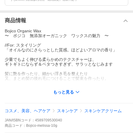
商品情報
Bojico Organic Wax
〜 ボジコ 無添加オーガニック ワックスの魅力 〜
//For: スタイリング
「オイルなのにさらっとした質感。ほどよいアロマの香り」
少量でもよく伸びる柔らかめのテクスチャーは、
ギトギトにならず＆ベタつきすぎず、サラッとなじみます
髪に艶を作ったり、細かい浮き毛を整えたり
又、まとめ髪の後れ毛につけることで髪束を作ったり。
男性の方にも、ハードなキープ力はありませんが、
もっと見る
毛先にご使用頂くことで、パサつきを回避し、
ツヤをつくることでメリハリのある印象に
又、アロマオイルも含んでおり、キツすぎず邪魔にならない、
コスメ、美容、ヘアケア
スキンケア
スキンケアクリーム
爽やかな香りも魅力です
JAN/ISBNコード：
4589709530040
/For:ヘア＆スキンケア
「毎日つかうものだからこそ、大事にしたい」
商品
コード：
Bojico-melissa-10g