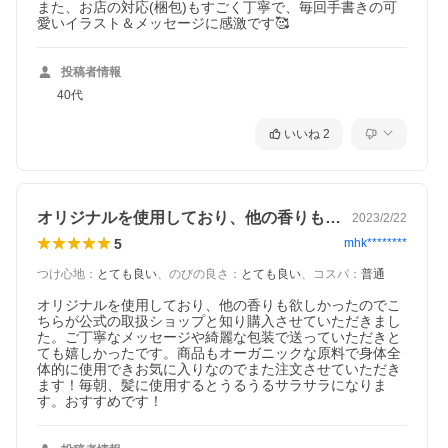
また、お店の対応(梱包)もすごく丁寧で、毎回手書きの可
愛いイラスト＆メッセージに感激です🥰
投稿者情報
40代
いいね
2
オリジナルを使用しており、他の香りも欲…
2023/2/22
5
mhk********
つけ心地
：
とても良い
、
のびの良さ
：
とても良い
、
コスパ
：
普通
オリジナルを使用しており、他の香りも欲しかったのでこ
ちらが公式の取扱ショップと知り購入させていただきまし
た。ご丁寧なメッセージや綺麗な包装で送っていただきと
ても嬉しかったです。商品もオーガニックな原料で身体全
体的に使用できお気に入りなのでまた注文させていただき
ます！毎朝、髪に使用するとうるうるサラサラになりま
す。おすすめです！