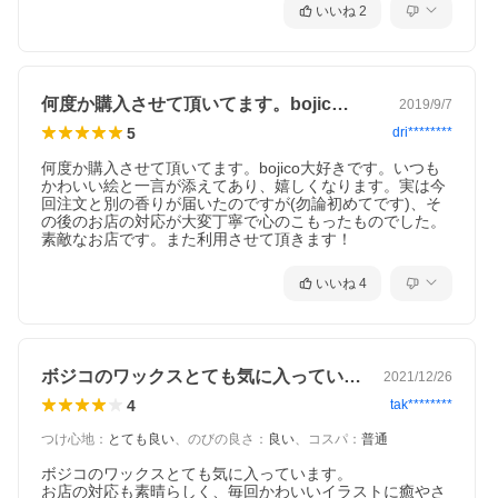
いいね
2
何度か購入させて頂いてます。bojic…
2019/9/7
5
dri********
何度か購入させて頂いてます。bojico大好きです。いつも
かわいい絵と一言が添えてあり、嬉しくなります。実は今
回注文と別の香りが届いたのですが(勿論初めてです)、そ
の後のお店の対応が大変丁寧で心のこもったものでした。
素敵なお店です。また利用させて頂きます！
いいね
4
ボジコのワックスとても気に入っています…
2021/12/26
4
tak********
つけ心地
：
とても良い
、
のびの良さ
：
良い
、
コスパ
：
普通
ボジコのワックスとても気に入っています。

お店の対応も素晴らしく、毎回かわいいイラストに癒やさ