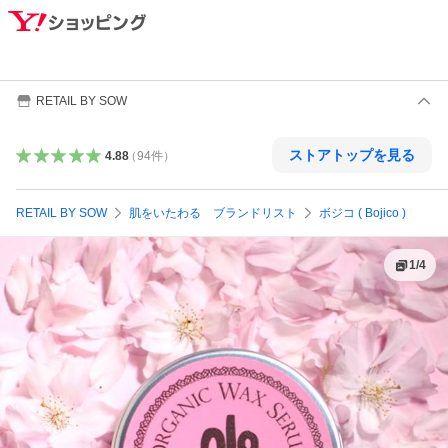
RETAIL BY SOW
ストアトップを見る
4.88
（
94
件
）
RETAIL BY SOW
肌をいたわる ブランドリスト
ボジコ ( Bojico )
1
/
4