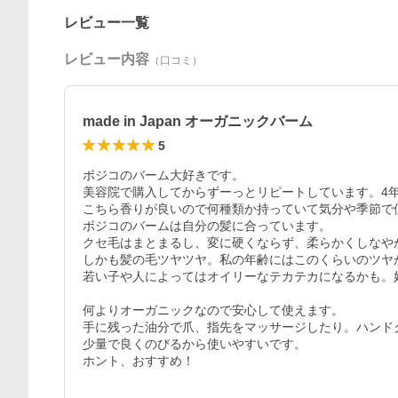
レビュー一覧
レビュー内容
（口コミ）
made in Japan オーガニックバーム
5
ボジコのバーム大好きです。

美容院で購入してからずーっとリピートしています。4年
こちら香りが良いので何種類か持っていて気分や季節で
ボジコのバームは自分の髪に合っています。

クセ毛はまとまるし、変に硬くならず、柔らかくしなやか
しかも髪の毛ツヤツヤ。私の年齢にはこのくらいのツヤ
若い子や人によってはオイリーなテカテカになるかも。
何よりオーガニックなので安心して使えます。

手に残った油分で爪、指先をマッサージしたり。ハンド
少量で良くのびるから使いやすいです。

ホント、おすすめ！