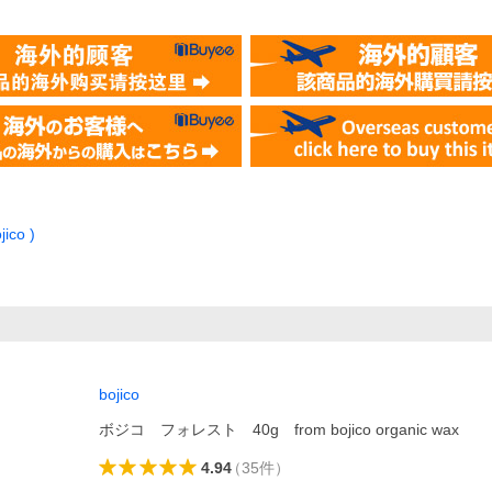
ico )
bojico
ボジコ フォレスト 40g from bojico organic wax
4.94
（
35
件
）