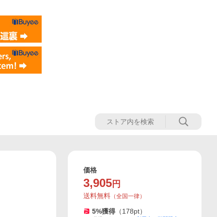
価格
3,905
円
送料無料
（
全国一律
）
5
%獲得
（
178
pt）