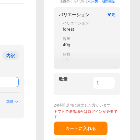
獲得のうち4.5%は
利用先・期間限定
バリエーション
変更
バリエーション
forest
容量
40g
個数
内訳
1個
数量
付
詳細
24時間以内に注文した方がいます
ギフトで贈る場合はログインが必要で
す
カートに入れる