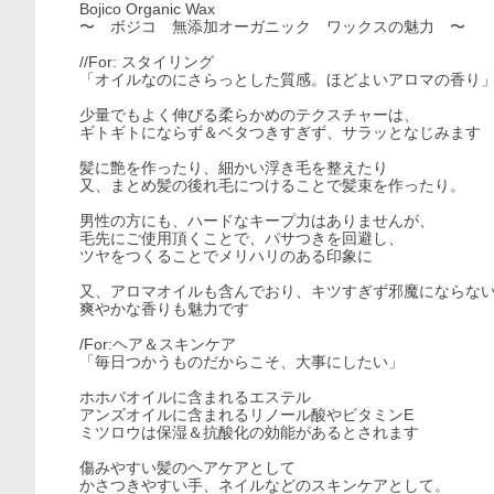
Bojico Organic Wax
〜 ボジコ 無添加オーガニック ワックスの魅力 〜
//For: スタイリング
「オイルなのにさらっとした質感。ほどよいアロマの香り
少量でもよく伸びる柔らかめのテクスチャーは、
ギトギトにならず＆ベタつきすぎず、サラッとなじみます
髪に艶を作ったり、細かい浮き毛を整えたり
又、まとめ髪の後れ毛につけることで髪束を作ったり。
男性の方にも、ハードなキープ力はありませんが、
毛先にご使用頂くことで、パサつきを回避し、
ツヤをつくることでメリハリのある印象に
又、アロマオイルも含んでおり、キツすぎず邪魔にならな
爽やかな香りも魅力です
/For:ヘア＆スキンケア
「毎日つかうものだからこそ、大事にしたい」
ホホバオイルに含まれるエステル
アンズオイルに含まれるリノール酸やビタミンE
ミツロウは保湿＆抗酸化の効能があるとされます
傷みやすい髪のヘアケアとして
かさつきやすい手、ネイルなどのスキンケアとして。