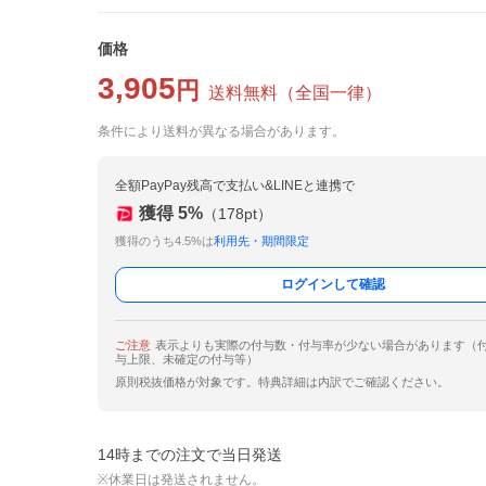
価格
3,905
円
送料無料
（
全国一律
）
条件により送料が異なる場合があります。
全額PayPay残高で支払い&LINEと連携で
獲得
5
%
（
178
pt）
獲得のうち4.5%は
利用先・期間限定
ログインして確認
ご注意
表示よりも実際の付与数・付与率が少ない場合があります（
与上限、未確定の付与等）
原則税抜価格が対象です。特典詳細は内訳でご確認ください。
14時までの注文で当日発送
※休業日は発送されません。