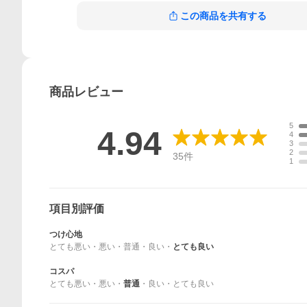
この商品を共有する
商品
レビュー
5
4.94
4
3
2
35
件
1
項目別評価
つけ心地
とても悪い
・
悪い
・
普通
・
良い
・
とても良い
コスパ
とても悪い
・
悪い
・
普通
・
良い
・
とても良い