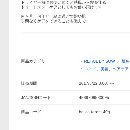
ドライヤー前にお使い頂くと熱風から髪を守る
トリートメントケアとしてもお使い頂けます
何ヶ月、何年と一緒に過ごす髪や肌
手間なくケアをできることも魅力です
商品
カテゴリ
RETAIL BY SOW
肌を
コスメ、美容、ヘアケア
販売期間
2017/8/22 0:00
から
JAN/ISBNコード
4589709530095
商品
コード
bojico-forest-40g