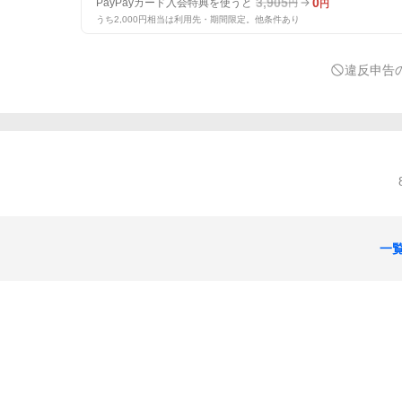
3,905
0
PayPayカード入会特典を使うと
円
円
うち2,000円相当は利用先・期間限定。他条件あり
違反申告
一