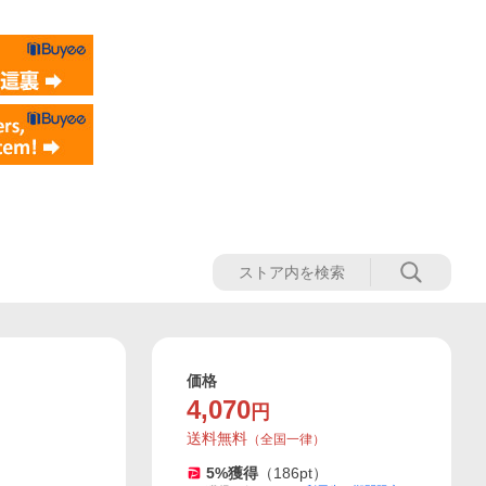
価格
4,070
円
送料無料
（
全国一律
）
5
%獲得
（
186
pt）