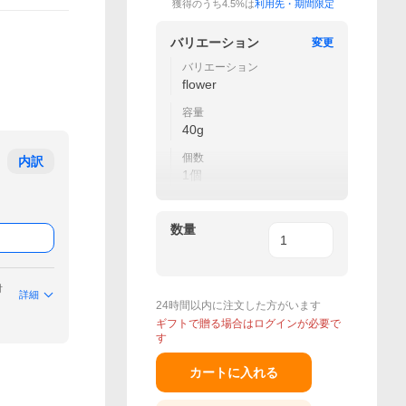
獲得のうち4.5%は
利用先・期間限定
バリエーション
変更
バリエーション
flower
容量
40g
個数
内訳
1個
数量
付
詳細
24時間以内に注文した方がいます
ギフトで贈る場合はログインが必要で
す
カートに入れる