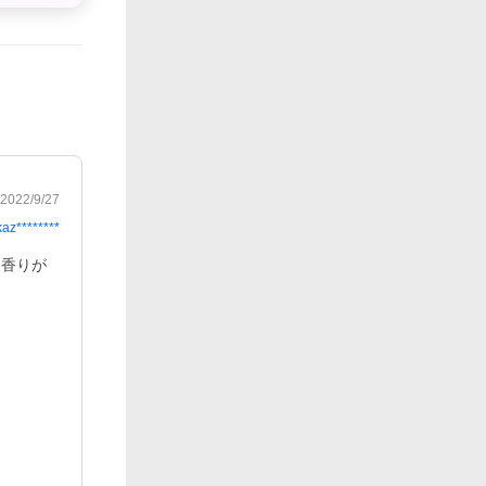
2022/9/27
kaz********
く香りが