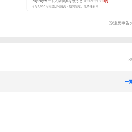
4,070
0
PayPayカード入会特典を使うと
円
円
うち2,000円相当は利用先・期間限定。他条件あり
違反申告
8
一