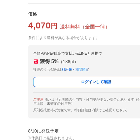
価格
4,070
円
送料無料
（
全国一律
）
条件により送料が異なる場合があります。
全額PayPay残高で支払い&LINEと連携で
獲得
5
%
（
186
pt）
獲得のうち4.5%は
利用先・期間限定
ログインして確認
ご注意
表示よりも実際の付与数・付与率が少ない場合があります（
与上限、未確定の付与等）
原則税抜価格が対象です。特典詳細は内訳でご確認ください。
8/10に発送予定
※休業日は発送されません。