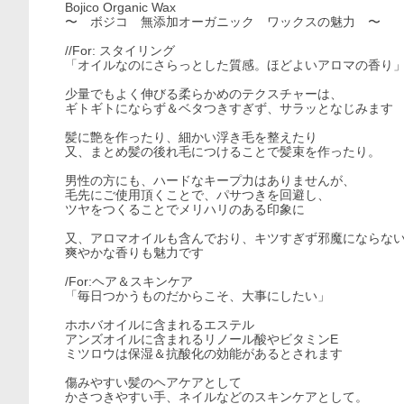
Bojico Organic Wax
〜 ボジコ 無添加オーガニック ワックスの魅力 〜
//For: スタイリング
「オイルなのにさらっとした質感。ほどよいアロマの香り
少量でもよく伸びる柔らかめのテクスチャーは、
ギトギトにならず＆ベタつきすぎず、サラッとなじみます
髪に艶を作ったり、細かい浮き毛を整えたり
又、まとめ髪の後れ毛につけることで髪束を作ったり。
男性の方にも、ハードなキープ力はありませんが、
毛先にご使用頂くことで、パサつきを回避し、
ツヤをつくることでメリハリのある印象に
又、アロマオイルも含んでおり、キツすぎず邪魔にならな
爽やかな香りも魅力です
/For:ヘア＆スキンケア
「毎日つかうものだからこそ、大事にしたい」
ホホバオイルに含まれるエステル
アンズオイルに含まれるリノール酸やビタミンE
ミツロウは保湿＆抗酸化の効能があるとされます
傷みやすい髪のヘアケアとして
かさつきやすい手、ネイルなどのスキンケアとして。