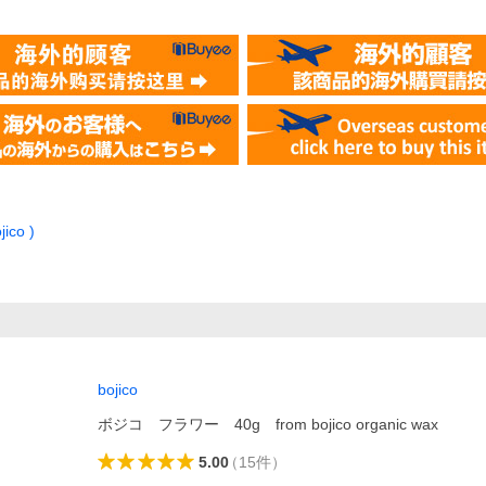
ico )
bojico
ボジコ フラワー 40g from bojico organic wax
5.00
（
15
件
）