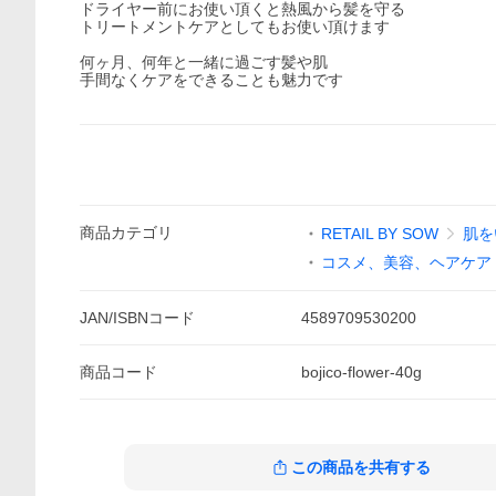
ドライヤー前にお使い頂くと熱風から髪を守る
トリートメントケアとしてもお使い頂けます
何ヶ月、何年と一緒に過ごす髪や肌
手間なくケアをできることも魅力です
商品
カテゴリ
RETAIL BY SOW
肌を
コスメ、美容、ヘアケア
JAN/ISBNコード
4589709530200
商品
コード
bojico-flower-40g
この商品を共有する