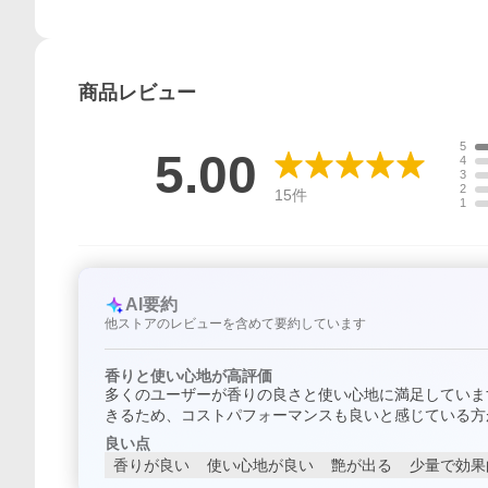
商品
レビュー
5
5.00
4
3
2
15
件
1
AI要約
他ストアのレビューを含めて要約しています
香りと使い心地が高評価
多くのユーザーが香りの良さと使い心地に満足していま
きるため、コストパフォーマンスも良いと感じている方
良い点
香りが良い
使い心地が良い
艶が出る
少量で効果