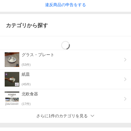
違反
商品の
申告をする
カテゴリから探す
グラス・プレート
(
53
件)
紙皿
(
45
件)
北欧食器
(
17
件)
さらに1件のカテゴリを見る