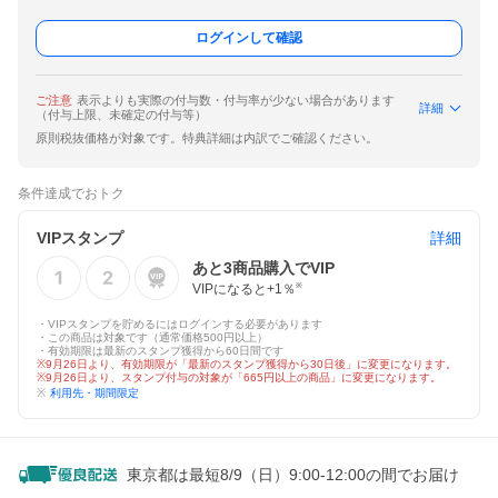
ログインして確認
ご注意
表示よりも実際の付与数・付与率が少ない場合があります
詳細
（付与上限、未確定の付与等）
原則税抜価格が対象です。特典詳細は内訳でご確認ください。
条件達成でおトク
VIPスタンプ
詳細
あと
3
商品購入でVIP
VIPになると+
1
％
※
・VIPスタンプを貯めるにはログインする必要があります
・この商品は対象です（通常価格500円以上）
・有効期限は最新のスタンプ獲得から60日間です
※9月26日より、有効期限が「最新のスタンプ獲得から30日後」に変更になります。
※9月26日より、スタンプ付与の対象が「665円以上の商品」に変更になります。
※
利用先・期間限定
東京都は最短8/9（日）9:00-12:00の間でお届け