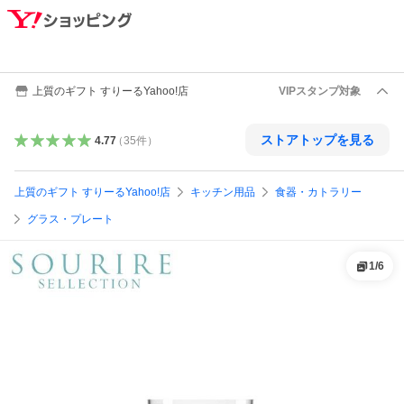
上質のギフト すりーるYahoo!店
VIPスタンプ対象
ストアトップを見る
4.77
（
35
件
）
上質のギフト すりーるYahoo!店
キッチン用品
食器・カトラリー
グラス・プレート
1
/
6