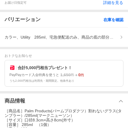
詳細を見る
お届け日指定可
バリエーション
在庫を確認
カラー、Utility 285ml、宅急便配送のみ、商品の底の部分に
おトクなお知らせ
合計5,000円相当プレゼント！
1,650
0
PayPayカード入会特典を使うと
円
円
うち2,000円相当は利用先・期間限定。他条件あり
商品情報
［商品名］Palm Products(パームプロダクツ）割れないグラス(タ
ンブラー）/285ml(マークニューソン）
［サイズ］口径8.3cm×高さ8cm(外寸）
［容量］ 285ml （1個）