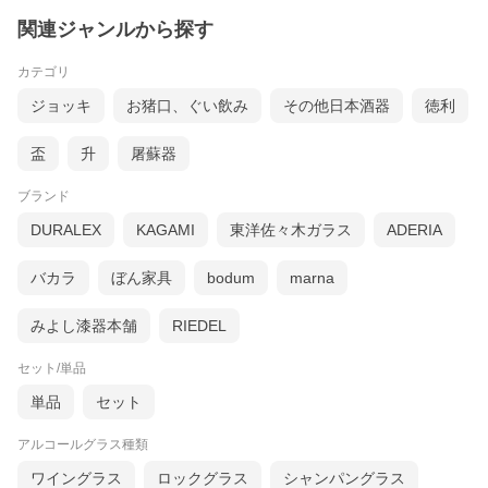
関連ジャンルから探す
カテゴリ
ジョッキ
お猪口、ぐい飲み
その他日本酒器
徳利
商品詳細
サイズ
口径8.3cm×高さ8cm(外寸）
盃
升
屠蘇器
容量
285ml
重さ
100g
素材
トライタン(飽和ポリエステル樹脂)製 底部／滑りにく
ブランド
いサーモプラスチックエラストマー製
耐熱
マイナス30度〜120度 インドア・アウトドア兼用
DURALEX
KAGAMI
東洋佐々木ガラス
ADERIA
製産地
オーストラリア製
割れないグ
・ガラスのような透明感、BPAフリー、軽くて持ちや
ラスの特徴
すいので高齢者、子どもも使いやすい。
バカラ
ぼん家具
bodum
marna
・底面にサーモプラスチックエラストマー(ゴム）を
使用しているので、滑りにくい。
みよし漆器本舗
RIEDEL
・食器洗浄機対応。【電子レンジは不可】
商品につい
・底の樹脂の部分に傷が入ることがございます。商
て
品の性質上、ご理解ください。
セット/単品
単品
セット
アルコールグラス種類
ワイングラス
ロックグラス
シャンパングラス