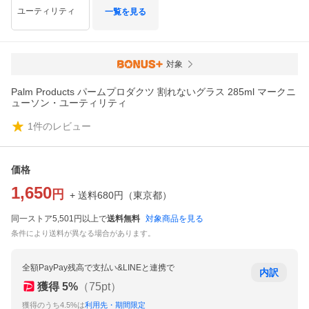
ユーティリティ
一覧を見る
対象
Palm Products パームプロダクツ 割れないグラス 285ml マークニ
ューソン・ユーティリティ
1
件のレビュー
価格
1,650
円
+ 送料
680
円
（
東京都
）
同一ストア5,501円以上で
送料無料
対象商品を見る
条件により送料が異なる場合があります。
全額PayPay残高で支払い&LINEと連携で
内訳
獲得
5
%
（
75
pt）
獲得のうち4.5%は
利用先・期間限定