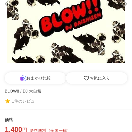
おまかせ比較
お気に入り
BLOW!! / DJ 大自然
1
件のレビュー
価格
1,400
円
送料無料
（
全国一律
）