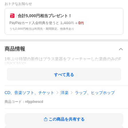
おトクなお知らせ
合計5,000円相当プレゼント！
1,400
0
PayPayカード入会特典を使うと
円
円
うち2,000円相当は利用先・期間限定。他条件あり
商品情報
1年ぶり待望の新作はブラス楽器をフィーチャーした楽曲のみのF
UNKY MIX!!
すべて見る
CD、音楽ソフト、チケット
洋楽
ラップ、ヒップホップ
商品
コード：
nfggdxescd
この商品を共有する