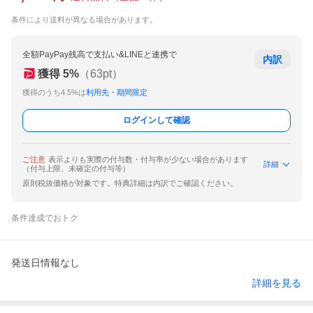
条件により送料が異なる場合があります。
全額PayPay残高で支払い&LINEと連携で
内訳
獲得
5
%
（
63
pt）
獲得のうち4.5%は
利用先・期間限定
ログインして確認
ご注意
表示よりも実際の付与数・付与率が少ない場合があります
詳細
（付与上限、未確定の付与等）
原則税抜価格が対象です。特典詳細は内訳でご確認ください。
条件達成でおトク
発送日情報なし
詳細を見る