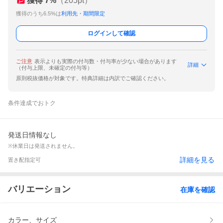
獲得
7
%
（
205
pt）
獲得のうち6.5%は
利用先・期間限定
ログインして確認
ご注意
表示よりも実際の付与数・付与率が少ない場合があります
詳細
（付与上限、未確定の付与等）
原則税抜価格が対象です。特典詳細は内訳でご確認ください。
条件達成でおトク
発送日情報なし
※休業日は発送されません。
詳細を見る
置き配指定可
バリエーション
在庫を確認
カラー、サイズ