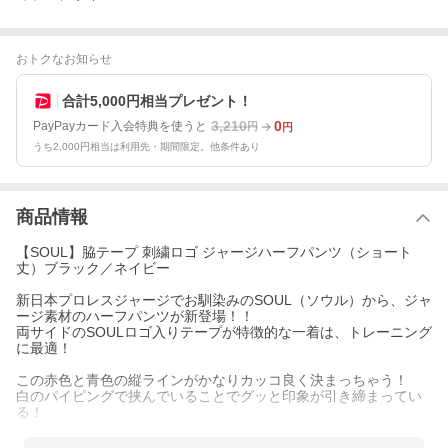
おトクなお知らせ
合計5,000円相当プレゼント！
3,210
0
PayPayカード入会特典を使うと
円
円
うち2,000円相当は利用先・期間限定。他条件あり
商品情報
【SOUL】脇テープ 刺繍ロゴ ジャージハーフパンツ（ショート
丈）ブラック／ネイビー
新日本プロレスジャージでお馴染みのSOUL（ソウル）から、ジャ
ージ素材のハーフパンツが新登場！！
両サイドのSOULロゴ入りテープが特徴的な一着は、トレーニング
に最適！
この赤色と青色の縦ラインがかなりカッコ良く決まっちゃう！
白のパイピングで挟んでいることでグッと印象が引き締まってい
る！
生地は裏パイルのジャージ素材で光沢感があり肌触りも優しく乾