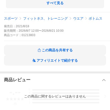
きやすい！
すべて見る
ブランドロゴのワンポイントは丁寧な刺繍で表現！
カラーは定番的なブラックと、濃いめのネイビーをチョイス！
スポーツ
フィットネス、トレーニング
ウエア
ボトムス
どっちの色も使いやすくハズレなし！
SOULのウェアーを身にまとって、トレーニングでもリラックスタ
発売日：
2021/8/18
イムでも気持ちアガるッ！！
販売期間：
2026/8/7 12:00
〜
2026/8/21 10:00
商品
コード：
01213803
展開サイズ：XS/S/M/L/XL
仕様：ウエストゴム入り+紐で調整可能、左右ポケット付き、ヒッ
この商品を共有する
プポケット有り、左足ロゴ＝刺繍、両脇＝ラインテープ＋パイピ
ング
アフィリエイトで紹介する
素材：ジャージ生地（裏パイル）、ポリエステル100%
商品レビュー
-.--
5
4
この
商品
に関するレビューはありません
3
2
1
-
件