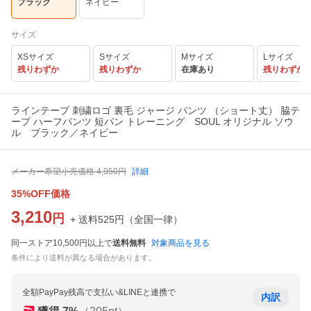
ブラック
ネイビー
サイズ
XSサイズ
Sサイズ
Mサイズ
Lサイズ
残りわずか
残りわずか
在庫あり
残りわずか
ラインテープ 刺繍ロゴ 裏毛 ジャージ パンツ （ショート丈） 脇テ
ープ ハーフパンツ 短パン トレーニング SOUL オリジナル ソウ
ル ブラック／ネイビー
メーカー希望小売価格
4,950
円
詳細
35%OFF価格
3,210
円
+ 送料
525
円
（
全国一律
）
同一ストア10,500円以上で
送料無料
対象商品を見る
条件により送料が異なる場合があります。
全額PayPay残高で支払い&LINEと連携で
内訳