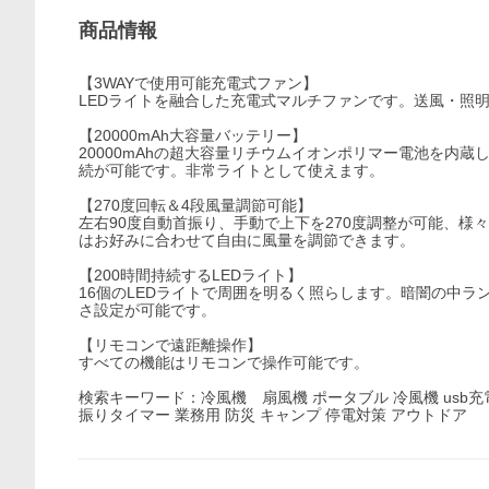
商品情報
【3WAYで使用可能充電式ファン】
LEDライトを融合した充電式マルチファンです。送風・照明
【20000mAh大容量バッテリー】
20000mAhの超大容量リチウムイオンポリマー電池を内蔵
続が可能です。非常ライトとして使えます。
【270度回転＆4段風量調節可能】
左右90度自動首振り、手動で上下を270度調整が可能、
はお好みに合わせて自由に風量を調節できます。
【200時間持続するLEDライト】
16個のLEDライトで周囲を明るく照らします。暗闇の中ラ
さ設定が可能です。
【リモコンで遠距離操作】
すべての機能はリモコンで操作可能です。
検索キーワード：冷風機 扇風機 ポータブル 冷風機 usb充電式
振りタイマー 業務用 防災 キャンプ 停電対策 アウトドア