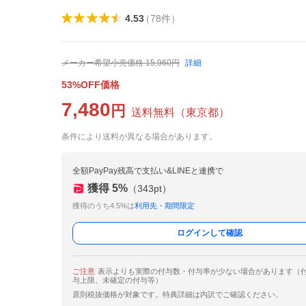
4.53
（
78
件
）
メーカー希望小売価格
15,960
円
詳細
53%OFF価格
7,480
円
送料無料
（
東京都
）
条件により送料が異なる場合があります。
全額PayPay残高で支払い&LINEと連携で
獲得
5
%
（
343
pt）
獲得のうち4.5%は
利用先・期間限定
ログインして確認
ご注意
表示よりも実際の付与数・付与率が少ない場合があります（
与上限、未確定の付与等）
原則税抜価格が対象です。特典詳細は内訳でご確認ください。