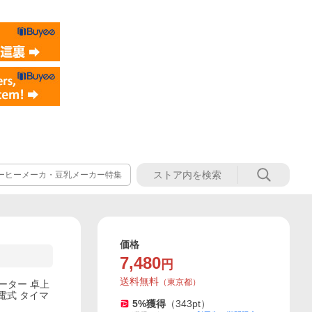
ーヒーメーカ・豆乳メーカー特集
価格
7,480
円
送料無料
（
東京都
）
モーター 卓上
充電式 タイマ
5
%獲得
（
343
pt）