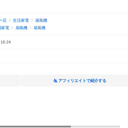
フー店
生活家電
扇風機
調家電
扇風機
扇風機
 16:24
アフィリエイトで紹介する