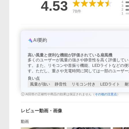
4.53
4
3
2
78
件
1
AI要約
高い風量と便利な機能が評価されている扇風機
多くのユーザーが風量の強さや静音性を高く評価してい
す。また、リモコンや首振り機能、LEDライトなどの
す。ただし、重さや充電時間に関しては一部のユーザー
良い点
風量が強い
静音性
リモコン付き
LEDライト
耐
AI回答の正確性や商品の効果は保証されません（
その他の注意点
）
レビュー動画・画像
動画