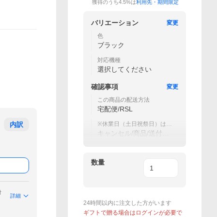
獲得のうち4.5%は
利用先・期間限定
バリエーション
変更
色
ブラック
対応機種
選択してください
確認事項
変更
この商品の配送方法
宅配便/RSL
内訳
※休業日（土日祝祭日）は以
下のご依頼に関しては対応
キャンセル/商品/送付先
不可
の変更
数量
付
詳細
24時間以内に注文した方がいます
ギフトで贈る場合はログインが必要で