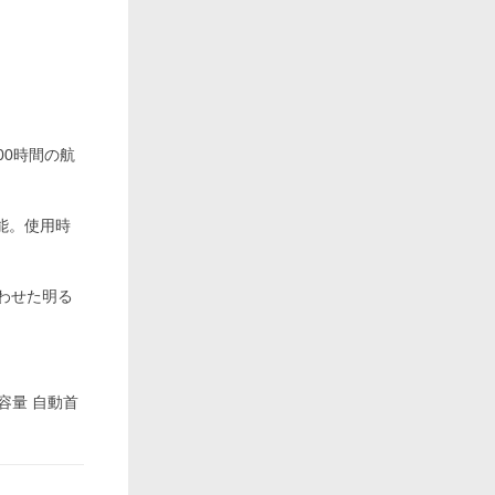
00時間の航
能。使用時
わせた明る
大容量 自動首