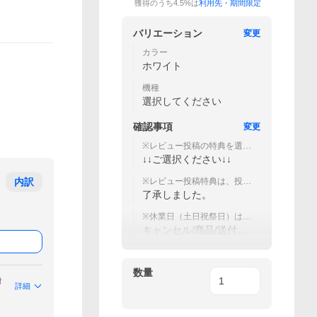
獲得のうち4.5%は
利用先・期間限定
バリエーション
変更
カラー
ホワイト
機種
選択してください
確認事項
変更
※レビュー投稿の特典を選択
してください。
↓↓ご選択ください↓↓
内訳
※レビュー投稿特典は、投稿
後当社にご連絡頂いた方の
了承しました。
み対象
※休業日（土日祝祭日）は以
下のご依頼に関しては対応
キャンセル/商品/送付先
不可
の変更
数量
付
詳細