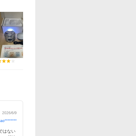
2026/6/9
sao********
ではない