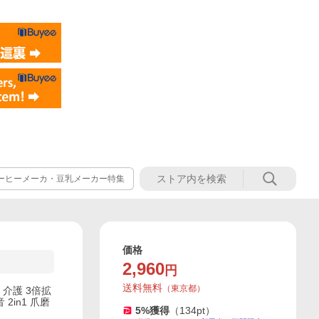
ーヒーメーカ・豆乳メーカー特集
価格
2,960
円
送料無料
（
東京都
）
 介護 3倍拡
2in1 爪磨
5
%獲得
（
134
pt）