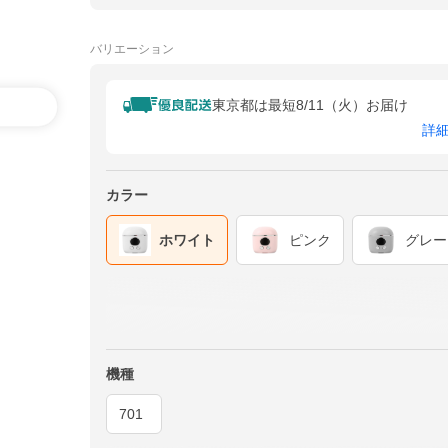
バリエーション
東京都は最短8/11（火）お届け
詳
カラー
ホワイト
ピンク
グレー
機種
701