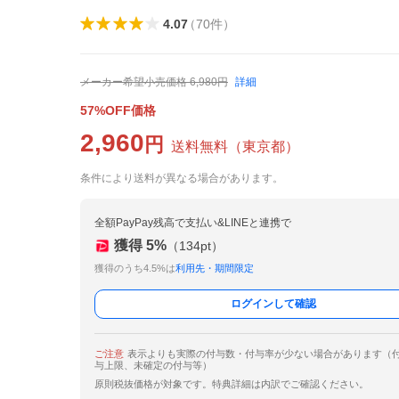
4.07
（
70
件
）
メーカー希望小売価格
6,980
円
詳細
57%OFF価格
2,960
円
送料無料
（
東京都
）
条件により送料が異なる場合があります。
全額PayPay残高で支払い&LINEと連携で
獲得
5
%
（
134
pt）
獲得のうち4.5%は
利用先・期間限定
ログインして確認
ご注意
表示よりも実際の付与数・付与率が少ない場合があります（
与上限、未確定の付与等）
原則税抜価格が対象です。特典詳細は内訳でご確認ください。