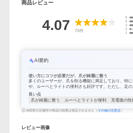
商品
レビュー
5
4.07
4
3
2
70
件
1
AI要約
使い方にコツが必要だが、爪が綺麗に整う
多くのユーザーが、爪を削る機能に満足しており、特に
や、ルーペとライトの便利さも好評です。ただし、足の
良い点
爪が綺麗に整う
ルーペとライトが便利
充電後の性
AI回答の正確性や商品の効果は保証されません（
その他の注意点
）
レビュー画像