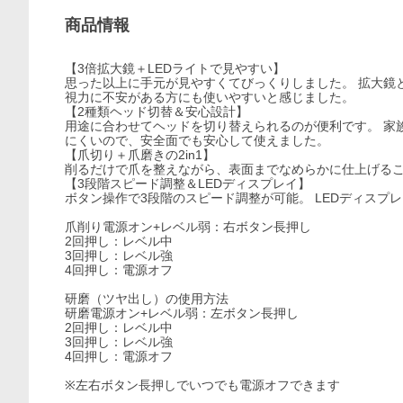
商品情報
【3倍拡大鏡＋LEDライトで見やすい】
思った以上に手元が見やすくてびっくりしました。 拡大鏡
視力に不安がある方にも使いやすいと感じました。
【2種類ヘッド切替＆安心設計】
用途に合わせてヘッドを切り替えられるのが便利です。 家
にくいので、安全面でも安心して使えました。
【爪切り＋爪磨きの2in1】
削るだけで爪を整えながら、表面までなめらかに仕上げるこ
【3段階スピード調整＆LEDディスプレイ】
ボタン操作で3段階のスピード調整が可能。 LEDディスプ
爪削り電源オン+レベル弱：右ボタン長押し
2回押し：レベル中
3回押し：レベル強
4回押し：電源オフ
研磨（ツヤ出し）の使用方法
研磨電源オン+レベル弱：左ボタン長押し
2回押し：レベル中
3回押し：レベル強
4回押し：電源オフ
※左右ボタン長押しでいつでも電源オフできます