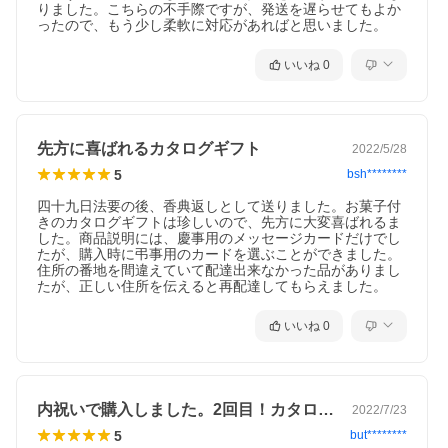
りました。こちらの不手際ですが、発送を遅らせてもよか
ったので、もう少し柔軟に対応があればと思いました。
いいね
0
先方に喜ばれるカタログギフト
2022/5/28
5
bsh********
四十九日法要の後、香典返しとして送りました。お菓子付
きのカタログギフトは珍しいので、先方に大変喜ばれるま
した。商品説明には、慶事用のメッセージカードだけでし
たが、購入時に弔事用のカードを選ぶことができました。
住所の番地を間違えていて配達出来なかった品がありまし
たが、正しい住所を伝えると再配達してもらえました。
いいね
0
内祝いで購入しました。2回目！カタログ…
2022/7/23
5
but********