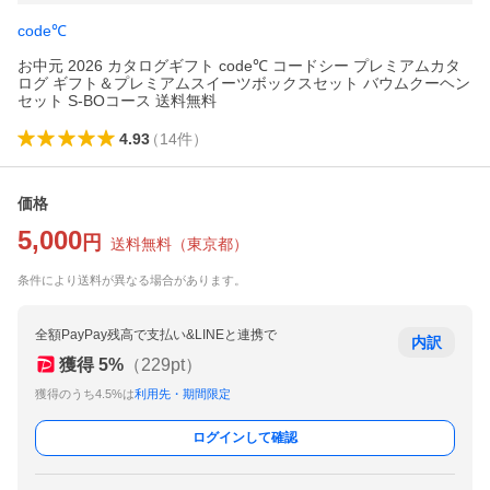
code℃
お中元 2026 カタログギフト code℃ コードシー プレミアムカタ
ログ ギフト＆プレミアムスイーツボックスセット バウムクーヘン
セット S-BOコース 送料無料
4.93
（
14
件
）
価格
5,000
円
送料無料
（
東京都
）
条件により送料が異なる場合があります。
全額PayPay残高で支払い&LINEと連携で
内訳
獲得
5
%
（
229
pt）
獲得のうち4.5%は
利用先・期間限定
ログインして確認