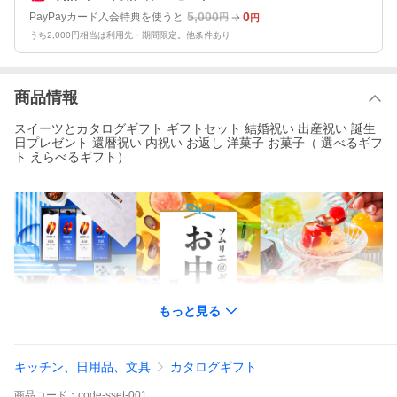
5,000
0
PayPayカード入会特典を使うと
円
円
うち2,000円相当は利用先・期間限定。他条件あり
商品情報
スイーツとカタログギフト ギフトセット 結婚祝い 出産祝い 誕生
日プレゼント 還暦祝い 内祝い お返し 洋菓子 お菓子（ 選べるギフ
ト えらべるギフト）
もっと見る
キッチン、日用品、文具
カタログギフト
商品
コード：
code-sset-001