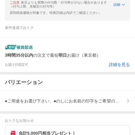
ご注意
表示よりも実際の付与数・付与率が少ない場合があります
詳細
（付与上限、未確定の付与等）
原則税抜価格が対象です。特典詳細は内訳でご確認ください。
条件達成でおトク
3時間35分以内
の注文で最短
明日
お届け（東京都）
詳細を見る
お届け日指定可
バリエーション
●ご用途をお選び下さい、●のしにお名前の印字をご希望の場合
おトクなお知らせ
合計5,000円相当プレゼント！