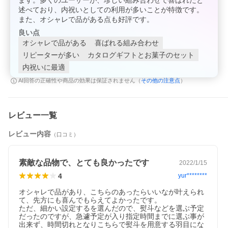
ます。多くのユーザーが、珍しい組み合わせで喜ばれたと
述べており、内祝いとしての利用が多いことが特徴です。
また、オシャレで品がある点も好評です。
良い点
オシャレで品がある
喜ばれる組み合わせ
リピーターが多い
カタログギフトとお菓子のセット
内祝いに最適
その他の注意点
AI回答の正確性や商品の効果は保証されません（
）
レビュー一覧
レビュー内容
（口コミ）
素敵な品物で、とても良かったです
2022/1/15
4
yur********
オシャレで品があり、こちらのあったらいいなが叶えられ
て、先方にも喜んでもらえてよかったです。

ただ、細かい設定するを選んだので、熨斗などを選ぶ予定
だったのですが、急遽予定が入り指定時間までに選ぶ事が
出来ず、時間切れとなりこちらで熨斗を用意する羽目にな