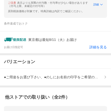
ご注意
表示よりも実際の付与数・付与率が少ない場合があります
詳細
（付与上限、未確定の付与等）
原則税抜価格が対象です。特典詳細は内訳でご確認ください。
条件達成でおトク
東京都は最短8/11（火）お届け
詳細を見る
お届け日指定可
バリエーション
●ご用途をお選び下さい、●のしにお名前の印字をご希望の場合
他ストアでの取り扱い（全
2
件）