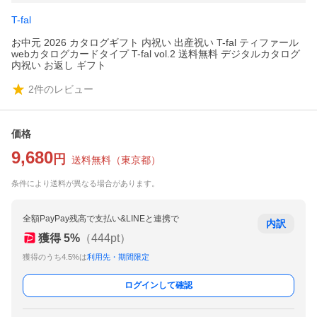
T-fal
お中元 2026 カタログギフト 内祝い 出産祝い T-fal ティファール
webカタログカードタイプ T-fal vol.2 送料無料 デジタルカタログ
内祝い お返し ギフト
2
件のレビュー
価格
9,680
円
送料無料
（
東京都
）
条件により送料が異なる場合があります。
全額PayPay残高で支払い&LINEと連携で
内訳
獲得
5
%
（
444
pt）
獲得のうち4.5%は
利用先・期間限定
ログインして確認