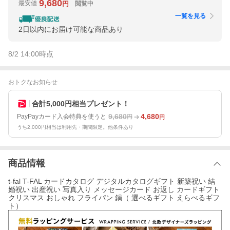
9,680
最安値
閲覧中
円
一覧を見る
2日以内にお届け可能な商品あり
8/2 14:00
時点
おトクなお知らせ
合計5,000円相当プレゼント！
9,680
4,680
PayPayカード入会特典を使うと
円
円
うち2,000円相当は利用先・期間限定。他条件あり
商品情報
t-fal T-FAL カードカタログ デジタルカタログギフト 新築祝い 結
婚祝い 出産祝い 写真入り メッセージカード お返し カードギフト
クリスマス おしゃれ フライパン 鍋（ 選べるギフト えらべるギフ
ト）